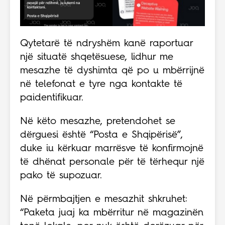
Qytetarë të ndryshëm kanë raportuar
një situatë shqetësuese, lidhur me
mesazhe të dyshimta që po u mbërrijnë
në telefonat e tyre nga kontakte të
paidentifikuar.
Në këto mesazhe, pretendohet se
dërguesi është “Posta e Shqipërisë”,
duke iu kërkuar marrësve të konfirmojnë
të dhënat personale për të tërhequr një
pako të supozuar.
Në përmbajtjen e mesazhit shkruhet:
“Paketa juaj ka mbërritur në magazinën