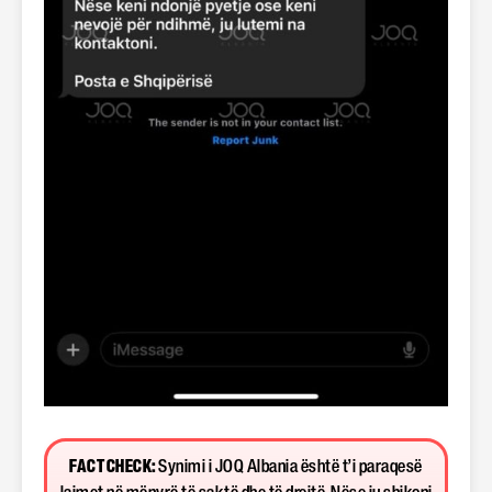
FACT CHECK:
Synimi i JOQ Albania është t’i paraqesë