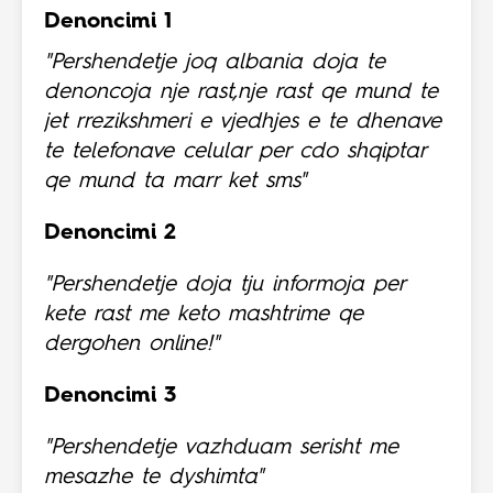
Denoncimi 1
"Pershendetje joq albania doja te
denoncoja nje rast,nje rast qe mund te
jet rrezikshmeri e vjedhjes e te dhenave
te telefonave celular per cdo shqiptar
qe mund ta marr ket sms"
Denoncimi 2
"Pershendetje doja tju informoja per
kete rast me keto mashtrime qe
dergohen online!"
Denoncimi 3
"Pershendetje vazhduam serisht me
mesazhe te dyshimta"