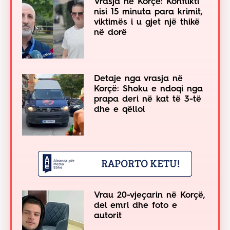
Vrasja në Korçë: Konflikti
nisi 15 minuta para krimit,
viktimës i u gjet një thikë
në dorë
Detaje nga vrasja në
Korçë: Shoku e ndoqi nga
prapa deri në kat të 3-të
dhe e qëlloi
Vrau 20-vjeçarin në Korçë,
del emri dhe foto e
autorit