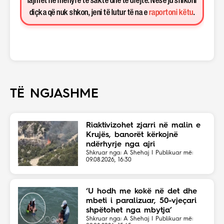
lajmet në mënyrë të saktë dhe të drejtë. Nëse ju shikoni
diçka që nuk shkon, jeni të lutur të na e
raportoni këtu
.
TË NGJASHME
Riaktivizohet zjarri në malin e
Krujës, banorët kërkojnë
ndërhyrje nga ajri
Shkruar nga: A Shehaj | Publikuar më:
09.08.2026, 16:30
‘U hodh me kokë në det dhe
mbeti i paralizuar, 50-vjeçari
shpëtohet nga mbytja’
Shkruar nga: A Shehaj | Publikuar më: