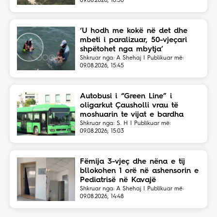
09.08.2026, 16:30
‘U hodh me kokë në det dhe
mbeti i paralizuar, 50-vjeçari
shpëtohet nga mbytja’
Shkruar nga: A Shehaj | Publikuar më:
09.08.2026, 15:45
Autobusi i “Green Line” i
oligarkut Çausholli vrau të
moshuarin te vijat e bardha
Shkruar nga: S. H | Publikuar më:
09.08.2026, 15:03
Fëmija 3-vjeç dhe nëna e tij
bllokohen 1 orë në ashensorin e
Pediatrisë në Kavajë
Shkruar nga: A Shehaj | Publikuar më:
09.08.2026, 14:48