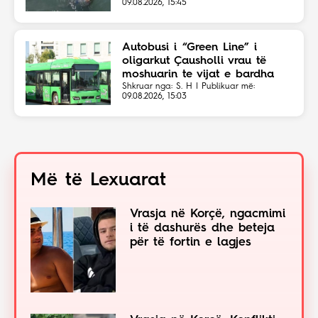
09.08.2026, 15:45
Autobusi i “Green Line” i
oligarkut Çausholli vrau të
moshuarin te vijat e bardha
Shkruar nga: S. H | Publikuar më:
09.08.2026, 15:03
Më të Lexuarat
Vrasja në Korçë, ngacmimi
i të dashurës dhe beteja
për të fortin e lagjes