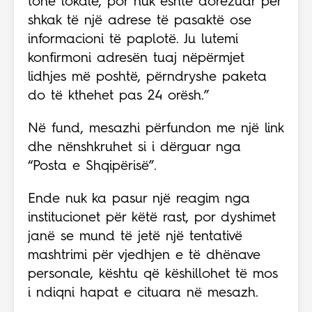
tonë lokale, por nuk është dorëzuar për
shkak të një adrese të pasaktë ose
informacioni të paplotë. Ju lutemi
konfirmoni adresën tuaj nëpërmjet
lidhjes më poshtë, përndryshe paketa
do të kthehet pas 24 orësh.”
Në fund, mesazhi përfundon me një link
dhe nënshkruhet si i dërguar nga
“Posta e Shqipërisë”.
Ende nuk ka pasur një reagim nga
institucionet për këtë rast, por dyshimet
janë se mund të jetë një tentativë
mashtrimi për vjedhjen e të dhënave
personale, kështu që këshillohet të mos
i ndiqni hapat e cituara në mesazh.