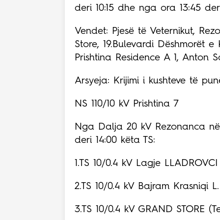
deri 10:15 dhe nga ora 13:45 deri
Vendet: Pjesë të Veternikut, Re
Store, 19.Bulevardi Dëshmorët e
Prishtina Residence A 1, Anton 
Arsyeja: Krijimi i kushteve të p
NS 110/10 kV Prishtina 7
Nga Dalja 20 kV Rezonanca në S
deri 14:00 këta TS:
1.TS 10/0.4 kV Lagje LLADROVCI
2.TS 10/0.4 kV Bajram Krasniqi L.
3.TS 10/0.4 kV GRAND STORE (Te