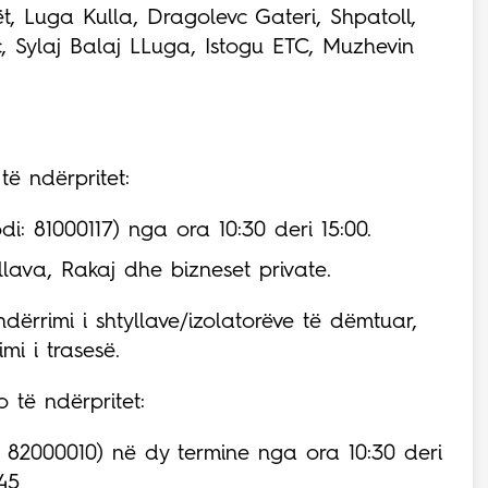
ët, Luga Kulla, Dragolevc Gateri, Shpatoll,
 Sylaj Balaj LLuga, Istogu ETC, Muzhevin
ë ndërpritet:
i: 81000117) nga ora 10:30 deri 15:00.
lava, Rakaj dhe bizneset private.
ndërrimi i shtyllave/izolatorëve të dëmtuar,
mi i trasesë.
 të ndërpritet:
: 82000010) në dy termine nga ora 10:30 deri
45