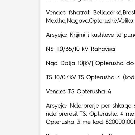
Vendet: fshatrat: Bellacërkë,Bre
Madhe,Nagavc,Opterushë,Velika
Arsyeja: Krijimi i kushteve të p
NS 110/35/10 kV Rahoveci
Nga Dalja 10[kV] Opterusha do 
TS 10/0.4kV TS Opterusha 4 (kodi
Vendet: TS Opterusha 4
Arsyeja: Ndërprerje per shkaqe s
nderpreresit TS. Opterusha 4 me
Opterusha 3 me kod 8200001001