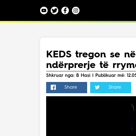
Kategoritë
Veç e Jona
Lajme
KEDS tregon se në
Teknologji
ndërprerje të rrym
Bota
Argëtim
Shkruar nga: B Hasi | Publikuar më: 12.05
Maqedoni
Share
Share