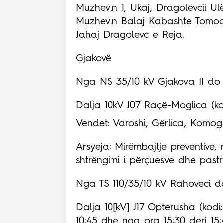
Muzhevin 1, Ukaj, Dragolevcii Ul
Muzhevin Balaj Kabashte Tomoc,
Jahaj Dragolevc e Reja.
Gjakovë
Nga NS 35/10 kV Gjakova II do t
Dalja 10kV J07 Raçë-Moglica (kod
Vendet: Varoshi, Gërlica, Komogl
Arsyeja: Mirëmbajtje preventive, 
shtrëngimi i përçuesve dhe pastri
Nga TS 110/35/10 kV Rahoveci do
Dalja 10[kV] J17 Opterusha (kodi
10:45 dhe nga ora 15:30 deri 15: