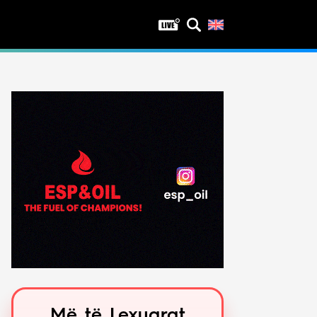
Privatësia
Politika e privatësisë
Kushtet e përdorimit
Më të Lexuarat