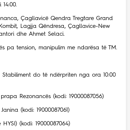
 14:00.
zonanca, Çagllavicë Qendra Tregtare Grand
 Kombit, Lagjja Qëndresa, Çagllavice-New
Santori dhe Ahmet Selaci.
unës pa tension, manipulim me ndarësa të TM.
tabiliment do të ndërpriten nga ora 10:00
 prapa Rezonancës (kodi: 19000087056)
 Janina (kodi: 19000087061)
 HYSI) (kodi: 19000087064)