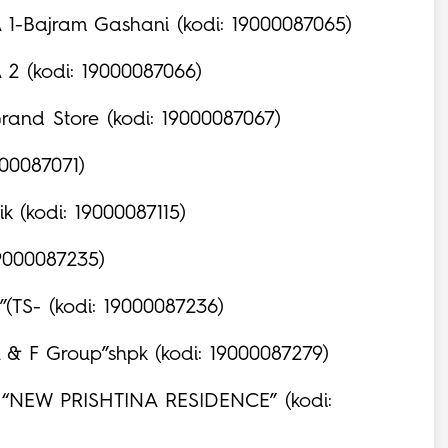
 1-Bajram Gashani (kodi: 19000087065)
 2 (kodi: 19000087066)
Grand Store (kodi: 19000087067)
000087071)
k (kodi: 19000087115)
19000087235)
”(TS- (kodi: 19000087236)
A & F Group”shpk (kodi: 19000087279)
na “NEW PRISHTINA RESIDENCE” (kodi: