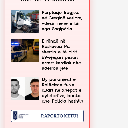
Përplasje tragjike
në Greqinë veriore,
vdesin nënë e bir
nga Shqipëria
E rëndë në
Roskovec: Pa
sherrin e të birit,
69-vjeçari pëson
arrest kardiak dhe
ndërron jetë
Dy punonjësit e
Raiffeisen fusin
duart në xhepat e
qytetarëve, banka
dhe Policia heshtin