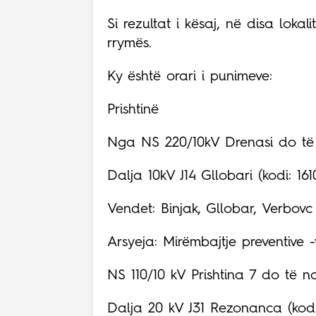
Si rezultat i kësaj, në disa lokal
rrymës.
Ky është orari i punimeve:
Prishtinë
Nga NS 220/10kV Drenasi do të 
Dalja 10kV J14 Gllobari (kodi: 16
Vendet: Binjak, Gllobar, Verbovc 
Arsyeja: Mirëmbajtje preventive -
NS 110/10 kV Prishtina 7 do të nd
Dalja 20 kV J31 Rezonanca (kodi