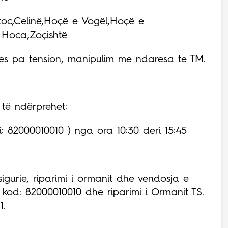
stoc,Celinë,Hoçë e Vogël,Hoçë e
 Hoca,Zoçishtë
unes pa tension, manipulim me ndaresa te TM.
të ndërprehet:
: 82000010010 ) nga ora 10:30 deri 15:45
igurie, riparimi i ormanit dhe vendosja e
 kod: 82000010010 dhe riparimi i Ormanit TS.
1.