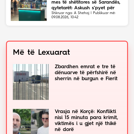
mes të shëtitores së Sarandës,
qytetarët: Askush s’pyet për
moshën
Shkruar nga: A Shehaj | Publikuar më:
09.08.2026, 10:42
Më të Lexuarat
Zbardhen emrat e tre të
dënuarve të përfshirë në
sherrin në burgun e Fierit
Vrasja në Korçë: Konflikti
nisi 15 minuta para krimit,
viktimës i u gjet një thikë
në dorë