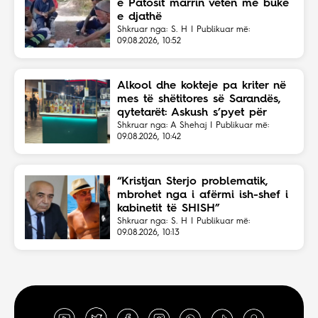
e Patosit marrin veten me bukë
e djathë
Shkruar nga: S. H | Publikuar më:
09.08.2026, 10:52
Alkool dhe kokteje pa kriter në
mes të shëtitores së Sarandës,
qytetarët: Askush s’pyet për
moshën
Shkruar nga: A Shehaj | Publikuar më:
09.08.2026, 10:42
“Kristjan Sterjo problematik,
mbrohet nga i afërmi ish-shef i
kabinetit të SHISH”
Shkruar nga: S. H | Publikuar më:
09.08.2026, 10:13