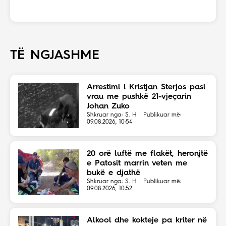
TË NGJASHME
Arrestimi i Kristjan Sterjos pasi
vrau me pushkë 21-vjeçarin
Johan Zuko
Shkruar nga: S. H | Publikuar më:
09.08.2026, 10:54
20 orë luftë me flakët, heronjtë
e Patosit marrin veten me
bukë e djathë
Shkruar nga: S. H | Publikuar më:
09.08.2026, 10:52
Alkool dhe kokteje pa kriter në