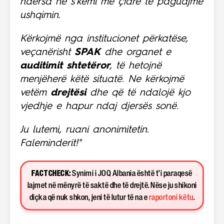
ndërsa ne s’kemi me çfarë të paguajmë
ushqimin.
Kërkojmë nga institucionet përkatëse,
veçanërisht
SPAK
dhe organet e
auditimit shtetëror
, të hetojnë
menjëherë këtë situatë. Ne kërkojmë
vetëm
drejtësi
dhe që të ndalojë kjo
vjedhje e hapur ndaj djersës sonë.
Ju lutemi, ruani anonimitetin.
Faleminderit!"
FACT CHECK:
Synimi i JOQ Albania është t’i paraqesë
lajmet në mënyrë të saktë dhe të drejtë. Nëse ju shikoni
diçka që nuk shkon, jeni të lutur të na e
raportoni këtu
.