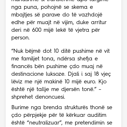
nga puna, pohojnë se skema e
mbajtjes së parave do të vazhdojë
edhe për muajt në vijim, duke arritur
deri në 600 mijë lekë të vjetra për
person.
“Nuk bëjmë dot 10 ditë pushime në vit
me familjet tona, ndërsa shefja e
financës bën pushime çdo muaj në
destinacione luksoze. Djali i saj 18 vjeç
lëviz me një makinë 10 mijë euro. Kjo
është një tallje me djersën tonë.” –
shprehet denoncuesi.
Burime nga brenda strukturës thonë se
çdo përpjekje për të kërkuar auditim
është “neutralizuar”, me pretendimin se