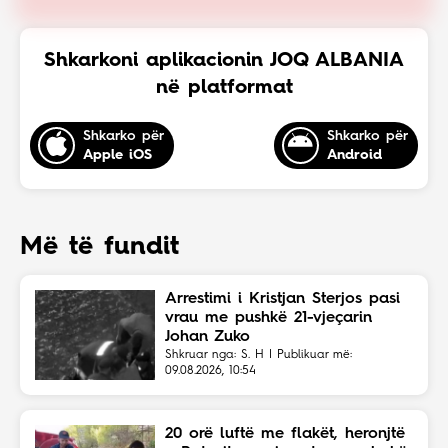
Shkarkoni aplikacionin JOQ ALBANIA
në platformat
Shkarko për
Shkarko për
Apple iOS
Android
Më të fundit
Arrestimi i Kristjan Sterjos pasi
vrau me pushkë 21-vjeçarin
Johan Zuko
Shkruar nga: S. H | Publikuar më:
09.08.2026, 10:54
20 orë luftë me flakët, heronjtë