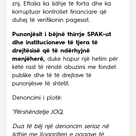
znj. Eftalia ka lidhje të forta dhe ka
korruptuar kontrollet financiare që
duhej të verifikonin pagesat.
Punonjësit i bëjnë thirrje SPAK-ut
dhe institucioneve të tjera të
drejtësisë që të ndërhyjnë
menjëherë,
duke hapur një hetim për
këtë rast të rëndë abuzimi me fondet
publike dhe të të drejtave të
punonjësve të shtetit.
Denoncimi i plotë:
"Përshëndetje JOQ,
Dua të bëj një denoncim serioz në
lidhje me llogaritjen e pagave të