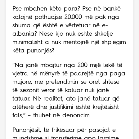
Pse mbahen këto para? Pse në bankë
kalojnë pothuajse 20.000 më pak nga
shuma që është e vërtetuar në e-
albania? Nëse kjo nuk është shkelje
minimalisht a nuk meritojnë një shpjegim
këta punonjës?
“Na janë mbajtur nga 200 mijë lekë të
vjetra në mënyrë të padrejtë nga paga
mujore, me pretendimin se orët shtesë
të sezonit veror të kaluar nuk janë
tatuar. Në realitet, ato janë tatuar që
atëherë dhe justifikimi është krejtësisht
fals,” – thuhet në denoncim.
Punonjësit, të frikësuar për pasojat e
mundshme si transferime apo largime