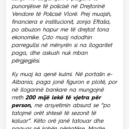
punonjësve të policisë në Drejtorinë
Vendore të Policisë Vlorë. Prej muajsh,
financiera e institucionit, zonja Eftalia,
po abuzon hapur me të drejtat tona
ekonomike. Çdo muaj ndodhin
parregullsi në mënyrën si na llogaritet
paga, dhe askush nuk mban
përgjegjësi.
Ky muaj ka qenë kulmi. Në portalin e-
Albania, paga jonë figuron e plotë, por
në llogarinë bankare na mungojnë
rreth
200 mijë lekë të vjetra për
person,
me arsyetimin absurd se “po
tatojmë orët shtesë të sezonit të
kaluar”. Këto orë janë tatouar dhe