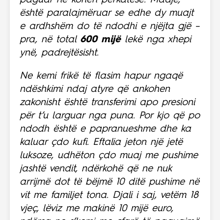
paguar në kohën përkatëse. Madje,
është paralajmëruar se edhe dy muajt
e ardhshëm do të ndodhi e njëjta gjë –
pra, në total
600 mijë
lekë nga xhepi
ynë, padrejtësisht.
Ne kemi frikë të flasim hapur ngaqë
ndëshkimi ndaj atyre që ankohen
zakonisht është transferimi apo presioni
për t’u larguar nga puna. Por kjo që po
ndodh është e papranueshme dhe ka
kaluar çdo kufi. Eftalia jeton një jetë
luksoze, udhëton çdo muaj me pushime
jashtë vendit, ndërkohë që ne nuk
arrijmë dot të bëjmë 10 ditë pushime në
vit me familjet tona. Djali i saj, vetëm 18
vjeç, lëviz me makinë 10 mijë euro,