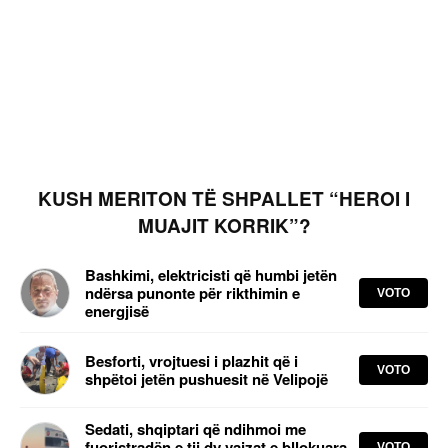
 Instagram
KUSH MERITON TË SHPALLET “HEROI I
MUAJIT KORRIK”?
Bashkimi, elektricisti që humbi jetën
ndërsa punonte për rikthimin e
VOTO
energjisë
Besforti, vrojtuesi i plazhit që i
VOTO
shpëtoi jetën pushuesit në Velipojë
Sedati, shqiptari që ndihmoi me
ania (@joqalbania)
fuoristradën e tij dy vajzat e bllokuara
VOTO