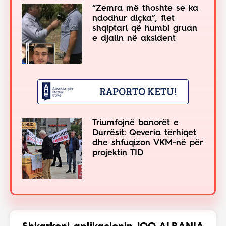
“Zemra më thoshte se ka
ndodhur diçka”, flet
shqiptari që humbi gruan
e djalin në aksident
Triumfojnë banorët e
Durrësit: Qeveria tërhiqet
dhe shfuqizon VKM-në për
projektin TID