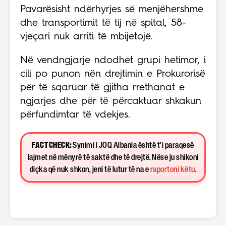
Pavarësisht ndërhyrjes së menjëhershme
dhe transportimit të tij në spital, 58-
vjeçari nuk arriti të mbijetojë.
Në vendngjarje ndodhet grupi hetimor, i
cili po punon nën drejtimin e Prokurorisë
për të sqaruar të gjitha rrethanat e
ngjarjes dhe për të përcaktuar shkakun
përfundimtar të vdekjes.
FACT CHECK:
Synimi i JOQ Albania është t’i paraqesë
lajmet në mënyrë të saktë dhe të drejtë. Nëse ju shikoni
diçka që nuk shkon, jeni të lutur të na e
raportoni këtu
.