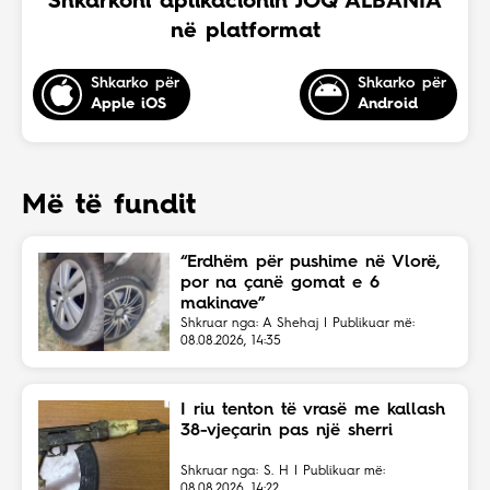
Shkarkoni aplikacionin JOQ ALBANIA
në platformat
Shkarko për
Shkarko për
Apple iOS
Android
Më të fundit
“Erdhëm për pushime në Vlorë,
por na çanë gomat e 6
makinave”
Shkruar nga: A Shehaj | Publikuar më:
08.08.2026, 14:35
I riu tenton të vrasë me kallash
38-vjeçarin pas një sherri
Shkruar nga: S. H | Publikuar më:
08.08.2026, 14:22