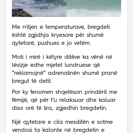
Me rritjen e temperaturave, bregdeti
është zgjidhja kryesore për shumë
qytetarë, pushues e jo vetëm.
Moti i mirë i këtyre ditëve ka vënë në
lëvizje edhe mjetet lundruese që
“reklamojnë” adrenalinën shumë pranë
bregut të detit.
Por ky fenomen shqetëson prindërit me
fëmijë, që për t’u relaksuar dhe kaluar
disa orë të lira, zgjedhin bregdetin.
Një qytetare e cila mesditën e sotme
vendosi ta kalonte në bregdetin e