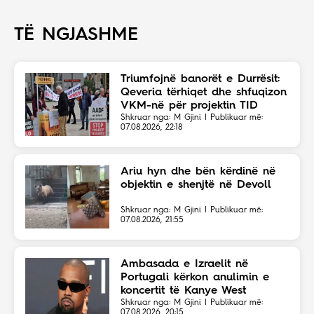
TË NGJASHME
Triumfojnë banorët e Durrësit:
Qeveria tërhiqet dhe shfuqizon
VKM-në për projektin TID
Shkruar nga: M Gjini | Publikuar më:
07.08.2026, 22:18
Ariu hyn dhe bën kërdinë në
objektin e shenjtë në Devoll
Shkruar nga: M Gjini | Publikuar më:
07.08.2026, 21:55
Ambasada e Izraelit në
Portugali kërkon anulimin e
koncertit të Kanye West
Shkruar nga: M Gjini | Publikuar më:
07.08.2026, 20:15