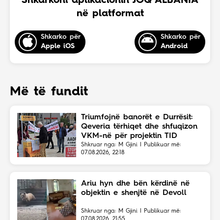
Shkarkoni aplikacionin JOQ ALBANIA
në platformat
Shkarko për
Shkarko për
Apple iOS
Android
Më të fundit
Triumfojnë banorët e Durrësit:
Qeveria tërhiqet dhe shfuqizon
VKM-në për projektin TID
Shkruar nga: M Gjini | Publikuar më:
07.08.2026, 22:18
Ariu hyn dhe bën kërdinë në
objektin e shenjtë në Devoll
Shkruar nga: M Gjini | Publikuar më:
07.08.2026, 21:55