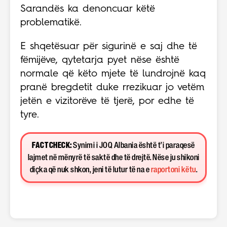
Sarandës ka denoncuar këtë
problematikë.
E shqetësuar për sigurinë e saj dhe të
fëmijëve, qytetarja pyet nëse është
normale që këto mjete të lundrojnë kaq
pranë bregdetit duke rrezikuar jo vetëm
jetën e vizitorëve të tjerë, por edhe të
tyre.
FACT CHECK:
Synimi i JOQ Albania është t’i paraqesë
lajmet në mënyrë të saktë dhe të drejtë. Nëse ju shikoni
diçka që nuk shkon, jeni të lutur të na e
raportoni këtu
.