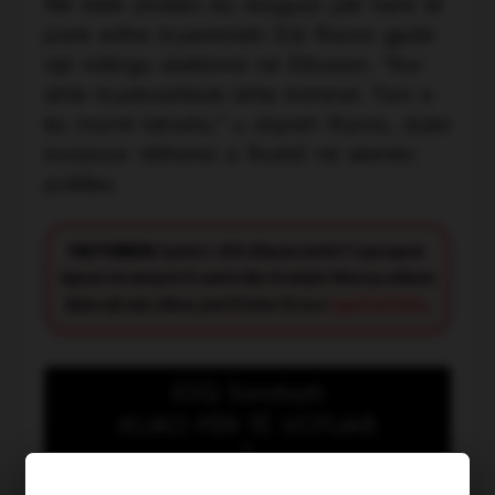
Për këtë zhvillim ka reaguar për herë të
parë edhe kryeministri Edi Rama gjatë
një mitingu elektoral në Elbasan. “Kur
ishte kryebashkiak ishte kriminel. Tani e
ka marrë këneta,” u shpreh Rama, duke
ironizuar rikthimin e Roshit në skenën
politike.
FACT CHECK:
Synimi i JOQ Albania është t’i paraqesë
lajmet në mënyrë të saktë dhe të drejtë. Nëse ju shikoni
diçka që nuk shkon, jeni të lutur të na e
raportoni këtu
.
JOQ Sondazh
KLIKO PËR TË VOTUAR
Kush meriton të shpallet