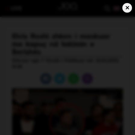
×
LIVE
Elvis Roshi shkon i maskuar
me kapuç në takimin e
Berishës
Shkruar nga: F Tenolli | Publikuar më: 26.04.2025,
10:30