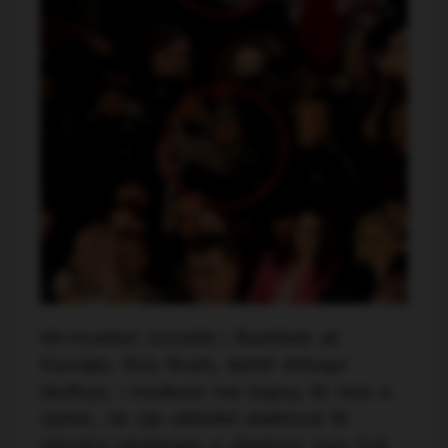
Ish-kryetari socialist i Bashkisë së
Kavajës, Elvis Roshi, është shfaqur
skuthçe, i maskuar me kapuç të mos e
njohin, në një aktivitet elektoral të
mbajtur mbrëmjen e djeshme nga Sali