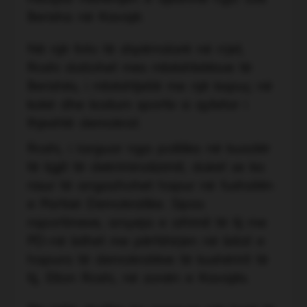
Berisha në Kavajë.
Në një foto të shpërndarë në rrjet,
Roshi dallohet mes mbështetësve të
Berishës, i mbështjellë me një kapuç në
kokë dhe kostum sportiv si qytetar i
thjeshtë demokrat.
Roshi, i larguar nga politika në kuadër
të ligjit të dekriminalizimit, duket se ka
nisur të angazhohet hapur në fushatën
e Partisë Demokratike. Sipas
raportimeve, arsyeja e afrimit të tij me
PD-në lidhet me përfshirjen në listat e
hapura të demokratëve të kushëririt të
tij, Elton Roshi, në zonën e Kavajës.