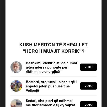
Megjithëse kanë kaluar shumë
vite,…
pic.twitter.com/Dv6v8uaeAN
— JOQ Albania (@JoqAlbania)
April 18, 2025
KUSH MERITON TË SHPALLET
“HEROI I MUAJIT KORRIK”?
Bashkimi, elektricisti që humbi
jetën ndërsa punonte për
VOTO
rikthimin e energjisë
Besforti, vrojtuesi i plazhit që i
shpëtoi jetën pushuesit në
VOTO
Velipojë
Sedati, shqiptari që ndihmoi
me fuoristradën e tij dy vajzat
VOTO