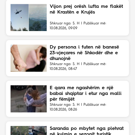
Vijon prej orësh lufta me flakët
në Krastën e Krujës
Shkruar nga: S. H | Publikuar më:
10.08.2026, 09:09
Dy persona i futen në banesë
23-vjeçares në Shkodër dhe e
dhunojnë
Shkruar nga: S. H | Publikuar më:
10.08.2026, 08:47
E qara me ngashërim e një
babai shqiptar i etur nga malli
për fëmijët
Shkruar nga: S. H | Publikuar më:
10.08.2026, 08:26
Saranda po mbytet nga plehrat
në kulmin e sezonit turistik