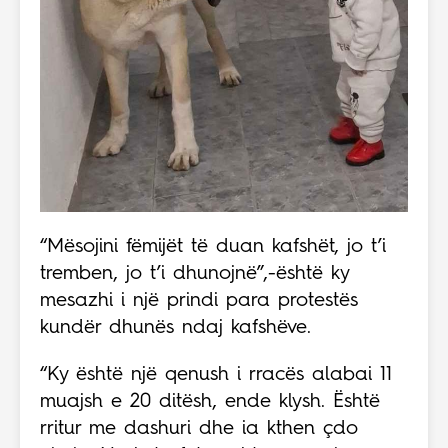
“Mësojini fëmijët të duan kafshët, jo t’i
tremben, jo t’i dhunojnë”,-është ky
mesazhi i një prindi para protestës
kundër dhunës ndaj kafshëve.
“Ky është një qenush i rracës alabai 11
muajsh e 20 ditësh, ende klysh. Është
rritur me dashuri dhe ia kthen çdo