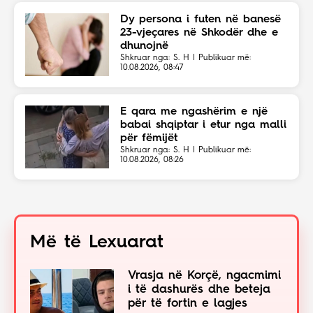
Dy persona i futen në banesë
23-vjeçares në Shkodër dhe e
dhunojnë
Shkruar nga: S. H | Publikuar më:
10.08.2026, 08:47
E qara me ngashërim e një
babai shqiptar i etur nga malli
për fëmijët
Shkruar nga: S. H | Publikuar më:
10.08.2026, 08:26
Më të Lexuarat
Vrasja në Korçë, ngacmimi
i të dashurës dhe beteja
për të fortin e lagjes