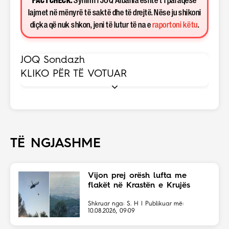
FACT CHECK:
Synimi i JOQ Albania është t’i paraqesë
lajmet në mënyrë të saktë dhe të drejtë. Nëse ju shikoni
diçka që nuk shkon, jeni të lutur të na e
raportoni këtu
.
JOQ Sondazh
KLIKO PËR TË VOTUAR
TË NGJASHME
Vijon prej orësh lufta me
flakët në Krastën e Krujës
Shkruar nga: S. H | Publikuar më:
10.08.2026, 09:09