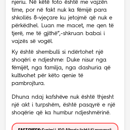
njeriu. Në këtë foto është me vajzën
time, por në fakt nuk ka fëmijë para
shkollës 8-vjeçare ku jetojmë që nuk e
përkëdhel. Luan me macet, me qen të
tjerë, me të gjithë”,-shkruan babai i
vajzës së vogël.
Ky është shembulli si ndërtohet një
shoqëri e ndjeshme: Duke nisur nga
fëmijët, nga familja, nga dashuria që
kultivohet për këto qenie të
pambrojtura.
Dhuna ndaj kafshëve nuk është thjesht
një akt i turpshëm, është pasqyrë e një
shoqërie që ka humbur ndjeshmërinë.