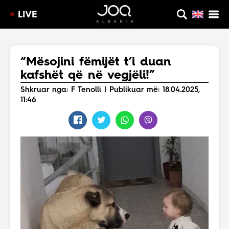
LIVE
“Mësojini fëmijët t’i duan
kafshët që në vegjëli!”
Shkruar nga: F Tenolli | Publikuar më: 18.04.2025,
11:46