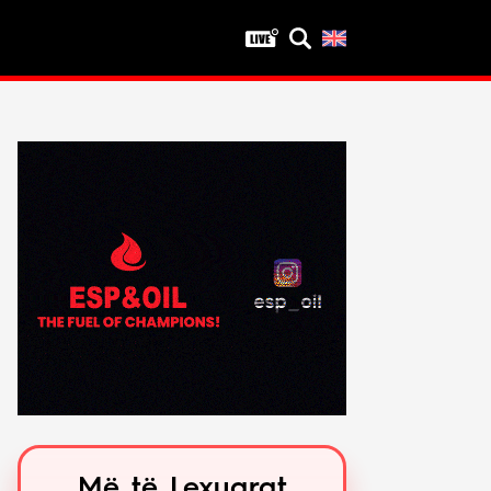
Privatësia
Politika e privatësisë
Kushtet e përdorimit
Më të Lexuarat