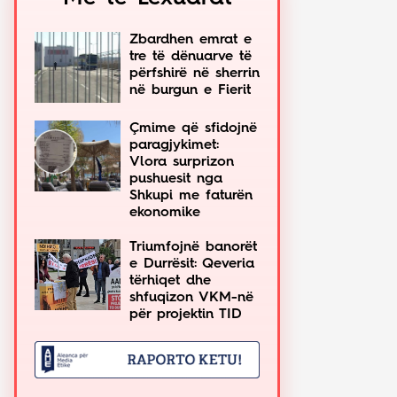
Zbardhen emrat e
tre të dënuarve të
përfshirë në sherrin
në burgun e Fierit
Çmime që sfidojnë
paragjykimet:
Vlora surprizon
pushuesit nga
Shkupi me faturën
ekonomike
Triumfojnë banorët
e Durrësit: Qeveria
tërhiqet dhe
shfuqizon VKM-në
për projektin TID