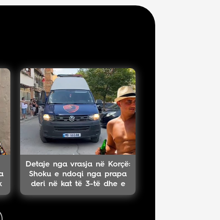
Detaje nga vrasja në Korçë:
a
Shoku e ndoqi nga prapa
k
deri në kat të 3-të dhe e
qëlloi