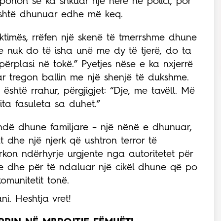
 pohon se ka shkuar një herë në polici, por
është dhunuar edhe më keq.
 viktimës, rrëfen një skenë të tmerrshme dhune
ëse nuk do të isha unë me dy të tjerë, do ta
 përplasi në tokë.” Pyetjes nëse e ka nxjerrë
ar tregon ballin me një shenjë të dukshme.
është rrahur, përgjigjet: “Dje, me tavëll. Më
ita fasuleta sa duhet.”
ndë dhune familjare – një nënë e dhunuar,
ht dhe një njerk që ushtron terror të
ërkon ndërhyrje urgjente nga autoritetet për
me dhe për të ndaluar një cikël dhune që po
omunitetit tonë.
ni. Heshtja vret!