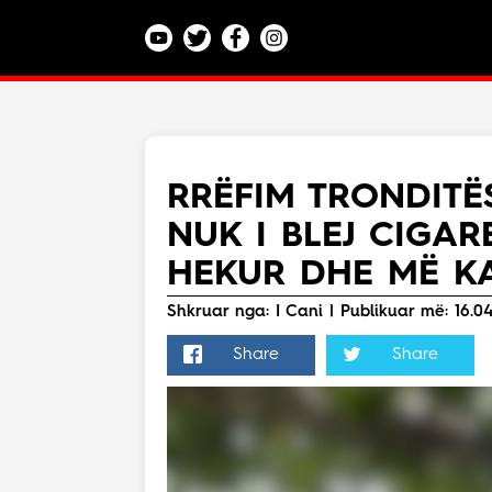
Kategoritë
Veç e Jona
Lajme
RRËFIM TRONDITËS
Teknologji
NUK I BLEJ CIGAR
Bota
Argëtim
HEKUR DHE MË KA
Maqedoni
Shkruar nga: I Cani | Publikuar më: 16.04
Share
Share