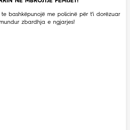
RIN NË MBROJTJE FËMIJËT!
te bashkëpunojë me policinë për t'i dorëzuar
 mundur zbardhja e ngjarjes!