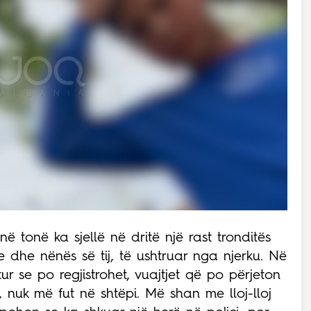
ë tonë ka sjellë në dritë një rast tronditës
e dhe nënës së tij, të ushtruar nga njerku. Në
tur se po regjistrohet, vuajtjet që po përjeton
, nuk më fut në shtëpi. Më shan me lloj-lloj