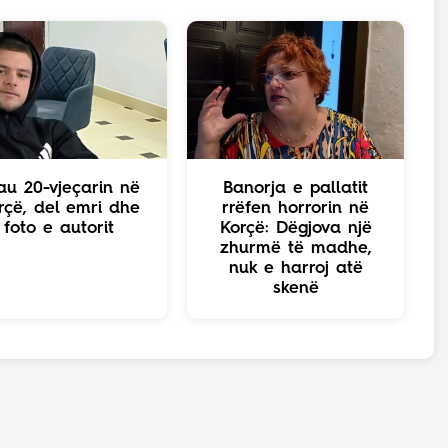
au 20-vjeçarin në
Banorja e pallatit
rçë, del emri dhe
rrëfen horrorin në
foto e autorit
Korçë: Dëgjova një
zhurmë të madhe,
nuk e harroj atë
skenë