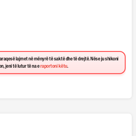
paraqesë lajmet në mënyrë të saktë dhe të drejtë. Nëse ju shikoni
, jeni të lutur të na e
raportoni këtu
.