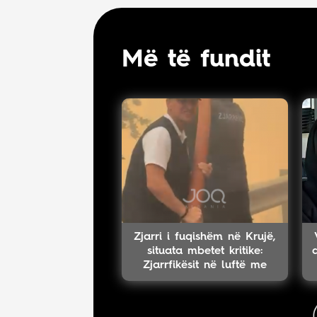
Më të fundit
Zjarri i fuqishëm në Krujë,
situata mbetet kritike:
Zjarrfikësit në luftë me
flakët!