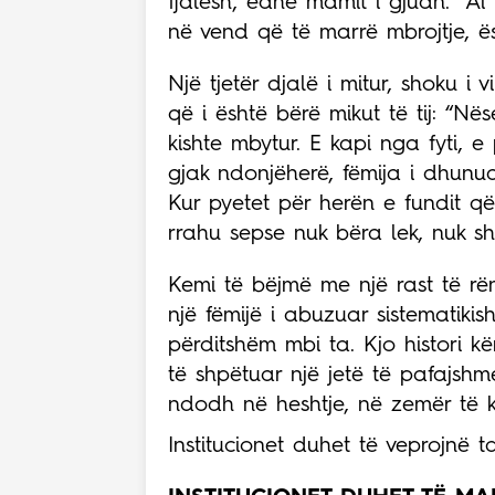
fjalësh, edhe mamit i gjuan.” Ai
në vend që të marrë mbrojtje, 
Një tjetër djalë i mitur, shoku i
që i është bërë mikut të tij: “N
kishte mbytur. E kapi nga fyti, e
gjak ndonjëherë, fëmija i dhunu
Kur pyetet për herën e fundit që 
rrahu sepse nuk bëra lek, nuk sh
Kemi të bëjmë me një rast të rë
një fëmijë i abuzuar sistematikis
përditshëm mbi ta. Kjo histori k
të shpëtuar një jetë të pafajsh
ndodh në heshtje, në zemër të k
Institucionet duhet të veprojnë ta