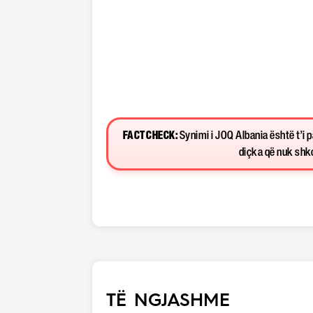
FACT CHECK:
Synimi i JOQ Albania është t’i 
diçka që nuk shkon
TË NGJASHME