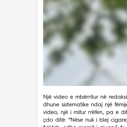
Një video e mbërritur në redaksin
dhune sistematike ndaj një fëmij
video, një i mitur rrëfen, pa e di
çdo ditë: “Nëse nuk i blej cigare