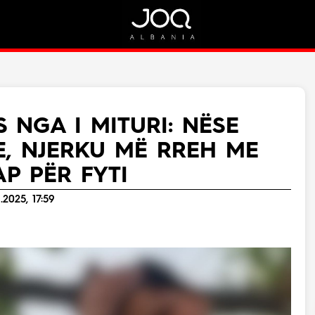
Rreth Nesh
Kontakt
Rreth Nesh
Marketing
Puno me ne!
Kontakt
 NGA I MITURI: NËSE
Live
E, NJERKU MË RREH ME
P PËR FYTI
.2025, 17:59