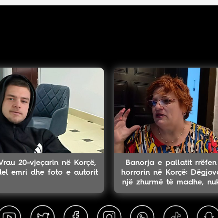
Vrau 20-vjeçarin në Korçë,
Banorja e pallatit rrëfen
del emri dhe foto e autorit
horrorin në Korçë: Dëgjov
një zhurmë të madhe, nu
e harroj atë skenë