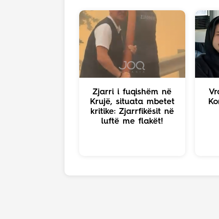
Zjarri i fuqishëm në
Vr
Krujë, situata mbetet
Ko
kritike: Zjarrfikësit në
luftë me flakët!