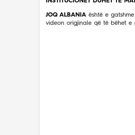
INSTITUCIONET DUHET TË MAR
JOQ ALBANIA
është e gatshme 
videon origjinale që të bëhet e