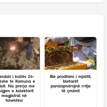
ndali i kullës 24-
Bie prodhimi i mjaltit,
ëshe te Komuna e
bletarët
isit: Nis prerja me
paralajmërojnë rritje
sigjen e kolektorit
të çmimit
magjistral në
fshehtësi