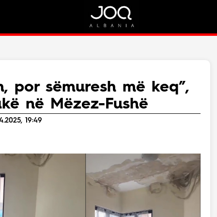
Rreth Nesh
Kontakt
Rreth Nesh
Marketing
Puno me ne!
Kontakt
h, por sëmuresh më keq”,
Live
akë në Mëzez-Fushë
4.2025, 19:49