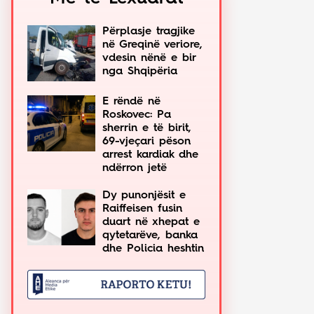
Përplasje tragjike
në Greqinë veriore,
vdesin nënë e bir
nga Shqipëria
E rëndë në
Roskovec: Pa
sherrin e të birit,
69-vjeçari pëson
arrest kardiak dhe
ndërron jetë
Dy punonjësit e
Raiffeisen fusin
duart në xhepat e
qytetarëve, banka
dhe Policia heshtin