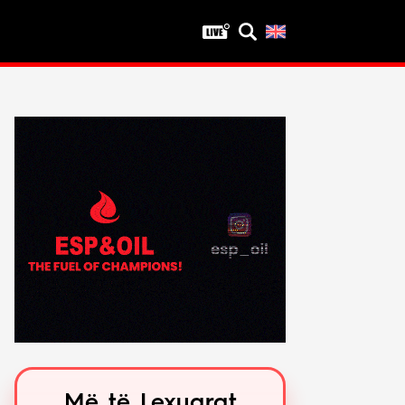
Privatësia
Politika e privatësisë
Kushtet e përdorimit
Më të Lexuarat