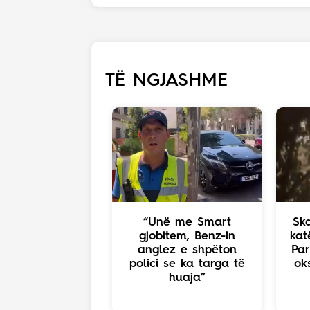
TË NGJASHME
“Unë me Smart
Ska
gjobitem, Benz-in
kat
anglez e shpëton
Par
polici se ka targa të
ok
huaja”