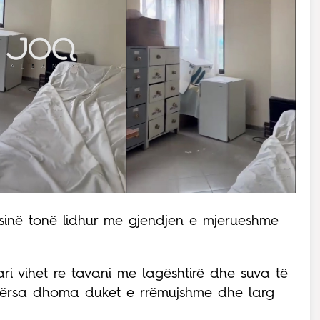
sinë tonë lidhur me gjendjen e mjerueshme
i vihet re tavani me lagështirë dhe suva të
ndërsa dhoma duket e rrëmujshme dhe larg