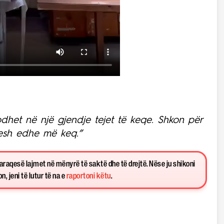
et në një gjendje tejet të keqe. Shkon për
resh edhe më keq.”
paraqesë lajmet në mënyrë të saktë dhe të drejtë. Nëse ju shikoni
, jeni të lutur të na e
raportoni këtu
.