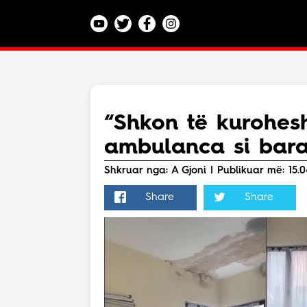
Kategoritë
Veç e Jona
Lajme
“Shkon të kurohes
Teknologji
ambulanca si bar
Bota
Argëtim
Shkruar nga: A Gjoni | Publikuar më: 15.0
Maqedoni
Share
Share