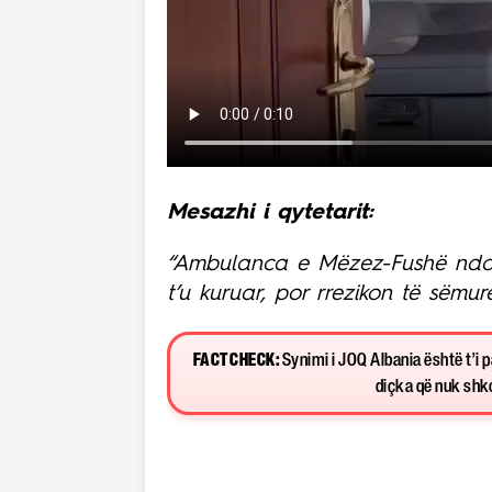
Mesazhi i qytetarit:
“Ambulanca e Mëzez-Fushë ndodh
t’u kuruar, por rrezikon të sëmu
FACT CHECK:
Synimi i JOQ Albania është t’i 
diçka që nuk shkon