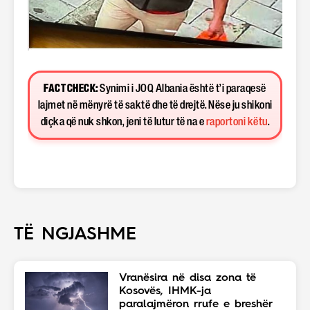
FACT CHECK:
Synimi i JOQ Albania është t’i paraqesë
lajmet në mënyrë të saktë dhe të drejtë. Nëse ju shikoni
diçka që nuk shkon, jeni të lutur të na e
raportoni këtu
.
TË NGJASHME
Vranësira në disa zona të
Kosovës, IHMK-ja
paralajmëron rrufe e breshër