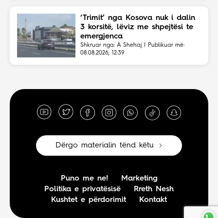
‘Trimit’ nga Kosova nuk i dalin
3 korsitë, lëviz me shpejtësi te
emergjenca
Shkruar nga: A Shehaj | Publikuar më:
08.08.2026, 12:39
Dërgo materialin tënd këtu
Puno me ne!
Marketing
Politika e privatësisë
Rreth Nesh
Kushtet e përdorimit
Kontakt