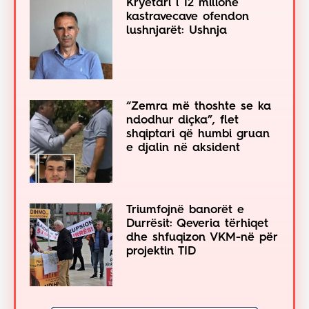
Kryetari i 12 milionë
kastravecave ofendon
lushnjarët: Ushnja
“Zemra më thoshte se ka
ndodhur diçka”, flet
shqiptari që humbi gruan
e djalin në aksident
Triumfojnë banorët e
Durrësit: Qeveria tërhiqet
dhe shfuqizon VKM-në për
projektin TID