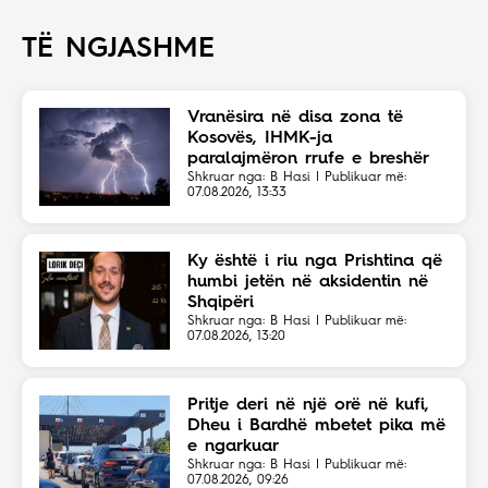
TË NGJASHME
Vranësira në disa zona të
Kosovës, IHMK-ja
paralajmëron rrufe e breshër
Shkruar nga: B Hasi | Publikuar më:
07.08.2026, 13:33
Ky është i riu nga Prishtina që
humbi jetën në aksidentin në
Shqipëri
Shkruar nga: B Hasi | Publikuar më:
07.08.2026, 13:20
Pritje deri në një orë në kufi,
Dheu i Bardhë mbetet pika më
e ngarkuar
Shkruar nga: B Hasi | Publikuar më:
07.08.2026, 09:26