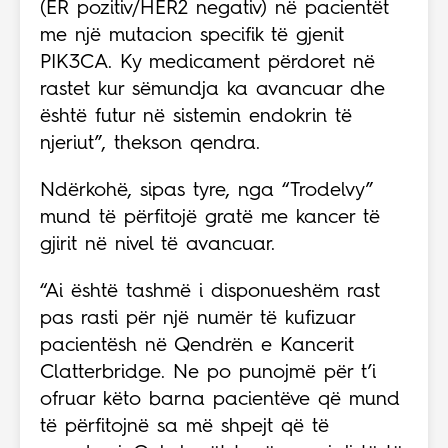
(ER pozitiv/HER2 negativ) në pacientët
me një mutacion specifik të gjenit
PIK3CA. Ky medicament përdoret në
rastet kur sëmundja ka avancuar dhe
është futur në sistemin endokrin të
njeriut”, thekson qendra.
Ndërkohë, sipas tyre, nga “Trodelvy”
mund të përfitojë gratë me kancer të
gjirit në nivel të avancuar.
“Ai është tashmë i disponueshëm rast
pas rasti për një numër të kufizuar
pacientësh në Qendrën e Kancerit
Clatterbridge. Ne po punojmë për t’i
ofruar këto barna pacientëve që mund
të përfitojnë sa më shpejt që të