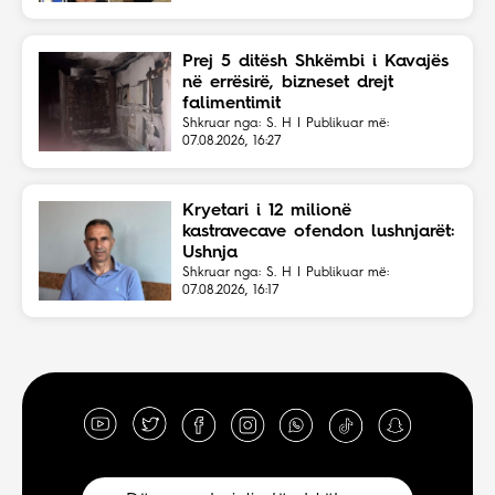
Prej 5 ditësh Shkëmbi i Kavajës
në errësirë, bizneset drejt
falimentimit
Shkruar nga: S. H | Publikuar më:
07.08.2026, 16:27
Kryetari i 12 milionë
kastravecave ofendon lushnjarët:
Ushnja
Shkruar nga: S. H | Publikuar më:
07.08.2026, 16:17