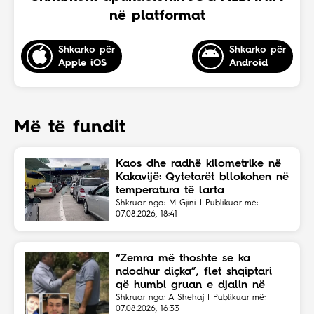
në platformat
Shkarko për
Shkarko për
Apple iOS
Android
Më të fundit
Kaos dhe radhë kilometrike në
Kakavijë: Qytetarët bllokohen në
temperatura të larta
Shkruar nga: M Gjini | Publikuar më:
07.08.2026, 18:41
“Zemra më thoshte se ka
ndodhur diçka”, flet shqiptari
që humbi gruan e djalin në
aksident
Shkruar nga: A Shehaj | Publikuar më:
07.08.2026, 16:33