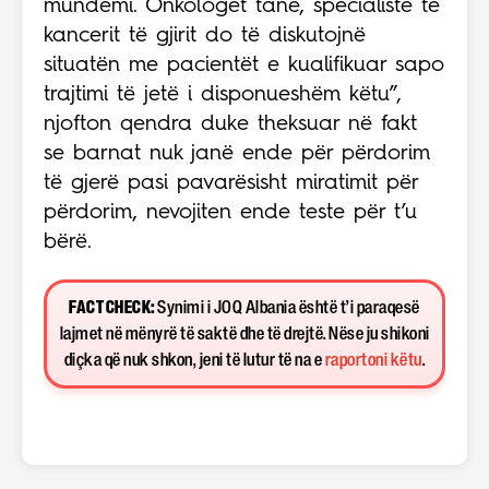
mundemi. Onkologët tanë, specialistë të
kancerit të gjirit do të diskutojnë
situatën me pacientët e kualifikuar sapo
trajtimi të jetë i disponueshëm këtu”,
njofton qendra duke theksuar në fakt
se barnat nuk janë ende për përdorim
të gjerë pasi pavarësisht miratimit për
përdorim, nevojiten ende teste për t’u
bërë.
FACT CHECK:
Synimi i JOQ Albania është t’i paraqesë
lajmet në mënyrë të saktë dhe të drejtë. Nëse ju shikoni
diçka që nuk shkon, jeni të lutur të na e
raportoni këtu
.