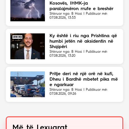
Kosovës, IHMK-ja
paralajmëron rrufe e breshër
Shkruar nga: B Hasi | Publikuar më:
07.08.2026, 13:33
Ky është i riu nga Prishtina që
humbi jetën në aksidentin në
Shqipëri
Shkruar nga: B Hasi | Publikuar më:
07.08.2026, 13:20
Pritje deri në një orë në kufi,
Dheu i Bardhë mbetet pika më
e ngarkuar
Shkruar nga: B Hasi | Publikuar më:
07.08.2026, 09:26
Më të Lexuarat