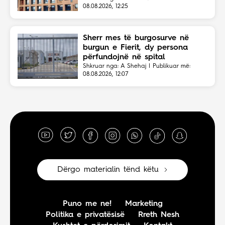
08.08.2026, 12:25
Sherr mes të burgosurve në
burgun e Fierit, dy persona
përfundojnë në spital
Shkruar nga: A Shehaj | Publikuar më:
08.08.2026, 12:07
Dërgo materialin tënd këtu
Puno me ne!
Marketing
Politika e privatësisë
Rreth Nesh