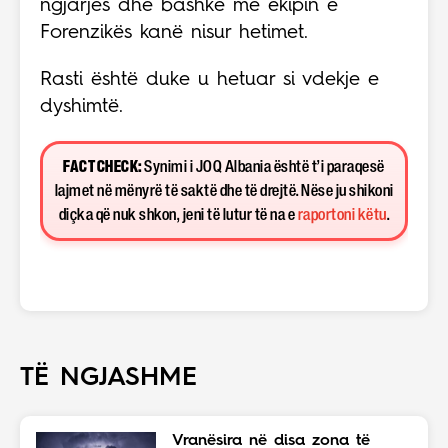
ngjarjes dhe bashkë me ekipin e
Forenzikës kanë nisur hetimet.
Rasti është duke u hetuar si vdekje e
dyshimtë.
FACT CHECK:
Synimi i JOQ Albania është t’i paraqesë
lajmet në mënyrë të saktë dhe të drejtë. Nëse ju shikoni
diçka që nuk shkon, jeni të lutur të na e
raportoni këtu
.
TË NGJASHME
Vranësira në disa zona të