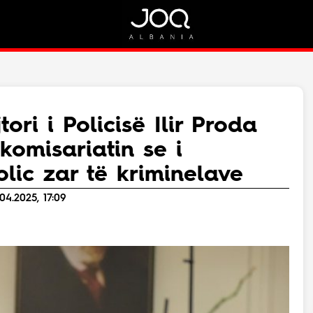
Rreth Nesh
Kontakt
Rreth Nesh
Marketing
Puno me ne!
Kontakt
ori i Policisë Ilir Proda
Live
komisariatin se i
lic zar të kriminelave
04.2025, 17:09