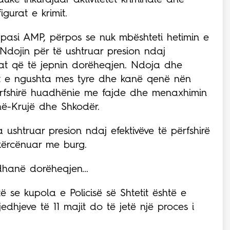
igurat e krimit.
 pasi AMP, përpos se nuk mbështeti hetimin e
 Ndojin për të ushtruar presion ndaj
iat që të jepnin dorëheqjen. Ndoja dhe
et e ngushta mes tyre dhe kanë qenë nën
 përfshirë huadhënie me fajde dhe menaxhimin
shë-Krujë dhe Shkodër.
 ushtruar presion ndaj efektivëve të përfshirë
 kërcënuar me burg.
e dhanë dorëheqjen…
ë se kupola e Policisë së Shtetit është e
jedhjeve të 11 majit do të jetë një proces i