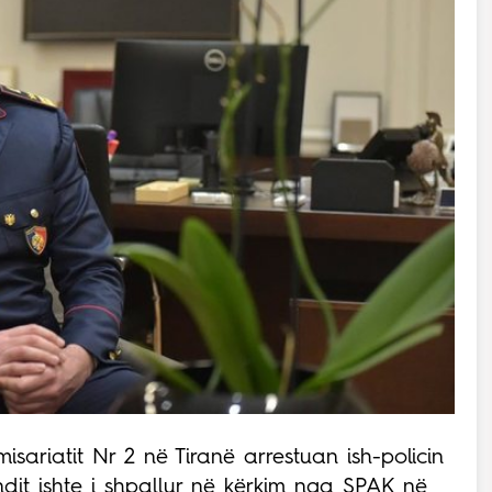
misariatit Nr 2 në Tiranë arrestuan ish-policin
ndit ishte i shpallur në kërkim nga SPAK në