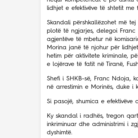
lidhjet e efektivëve të shtetit me f
Skandali përshkallëzohet më tej
plotë të ngjarjes, delegoi Franc
agjentëve të mbetur në komisar
Morina janë të njohur për lidhj
hetim për aktivitete kriminale,
e lojërave të fatit në Tiranë, Fu
Shefi i SHKB-së, Franc Ndoja, ka
në arrestimin e Morinës, duke i
Si pasojë, shumica e efektivëv
Ky skandal i radhës, tregon qart
inkriminuar dhe administrimi i zg
dyshimtë.