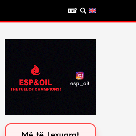
Privatësia
Politika e privatësisë
Kushtet e përdorimit
Më të Lexuarat