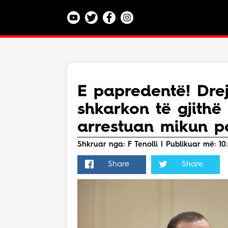
Kategoritë
Veç e Jona
Lajme
E papredentë! Drejt
Teknologji
shkarkon të gjithë 
Bota
Argëtim
arrestuan mikun po
Maqedoni
Shkruar nga: F Tenolli | Publikuar më: 10.
Share
Share