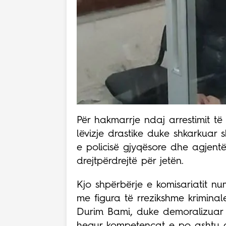
Për hakmarrje ndaj arrestimit të 
lëvizje drastike duke shkarkuar sh
e policisë gjyqësore dhe agjentët
drejtpërdrejtë për jetën.
Kjo shpërbërje e komisariatit nu
me figura të rrezikshme kriminal
Durim Bami, duke demoralizuar e
hequr kompetencat e po ashtu du