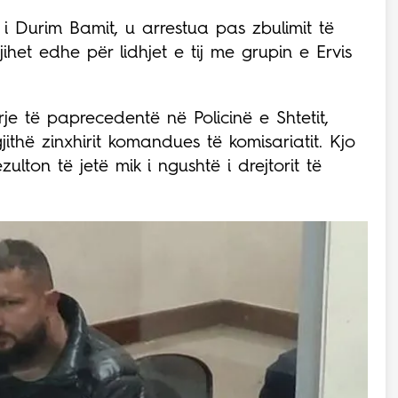
 i Durim Bamit, u arrestua pas zbulimit të
njihet edhe për lidhjet e tij me grupin e Ervis
rje të paprecedentë në Policinë e Shtetit,
ithë zinxhirit komandues të komisariatit. Kjo
ulton të jetë mik i ngushtë i drejtorit të