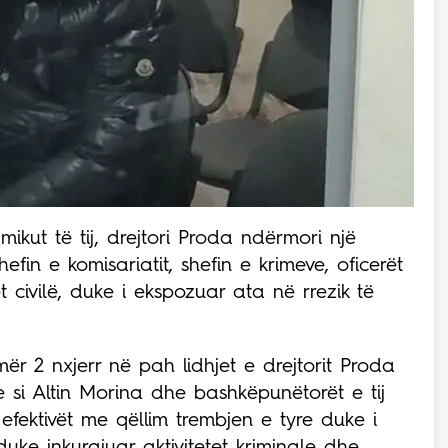
mikut të tij, drejtori Proda ndërmori një
efin e komisariatit, shefin e krimeve, oficerët
 civilë, duke i ekspozuar ata në rrezik të
mër 2 nxjerr në pah lidhjet e drejtorit Proda
e si Altin Morina dhe bashkëpunëtorët e tij
fektivët me qëllim trembjen e tyre duke i
ke inkurajuar aktivitetet kriminale dhe