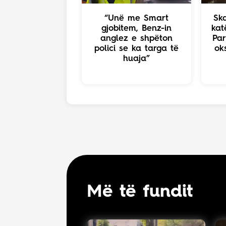
“Unë me Smart
Ska
gjobitem, Benz-in
kat
anglez e shpëton
Par
polici se ka targa të
ok
huaja”
Më të fundit