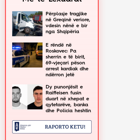
Përplasje tragjike
në Greqinë veriore,
vdesin nënë e bir
nga Shqipëria
E rëndë në
Roskovec: Pa
sherrin e të birit,
69-vjeçari pëson
arrest kardiak dhe
ndërron jetë
Dy punonjësit e
Raiffeisen fusin
duart në xhepat e
qytetarëve, banka
dhe Policia heshtin