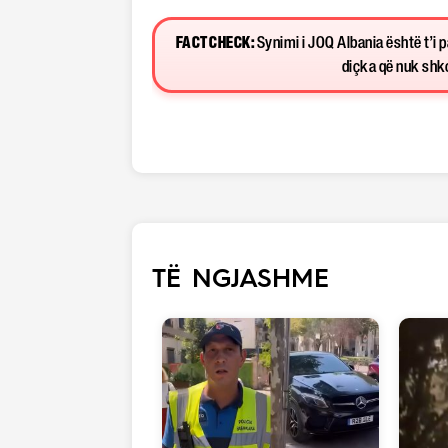
FACT CHECK:
Synimi i JOQ Albania është t’i 
diçka që nuk shkon
TË NGJASHME