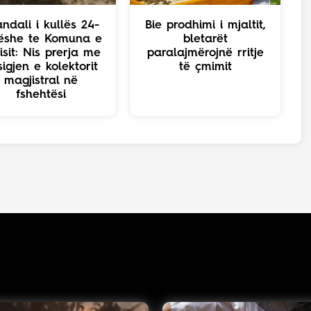
ndali i kullës 24-
Bie prodhimi i mjaltit,
ëshe te Komuna e
bletarët
isit: Nis prerja me
paralajmërojnë rritje
sigjen e kolektorit
të çmimit
magjistral në
fshehtësi