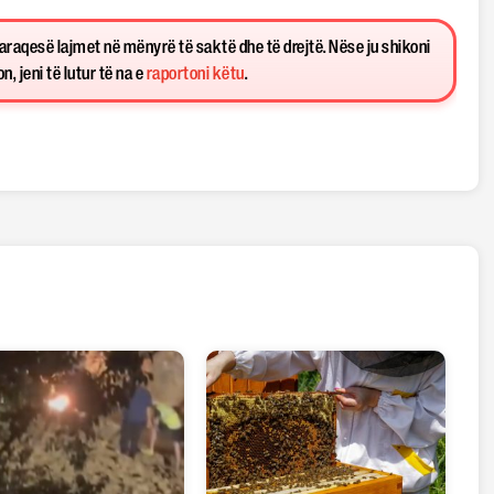
paraqesë lajmet në mënyrë të saktë dhe të drejtë. Nëse ju shikoni
, jeni të lutur të na e
raportoni këtu
.