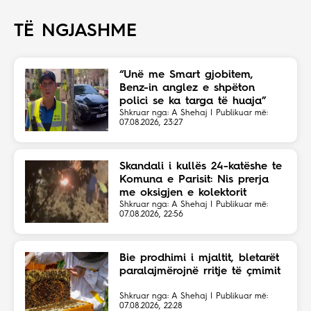
TË NGJASHME
“Unë me Smart gjobitem,
Benz-in anglez e shpëton
polici se ka targa të huaja”
Shkruar nga: A Shehaj | Publikuar më:
07.08.2026, 23:27
Skandali i kullës 24-katëshe te
Komuna e Parisit: Nis prerja
me oksigjen e kolektorit
magjistral në fshehtësi
Shkruar nga: A Shehaj | Publikuar më:
07.08.2026, 22:56
Bie prodhimi i mjaltit, bletarët
paralajmërojnë rritje të çmimit
Shkruar nga: A Shehaj | Publikuar më:
07.08.2026, 22:28