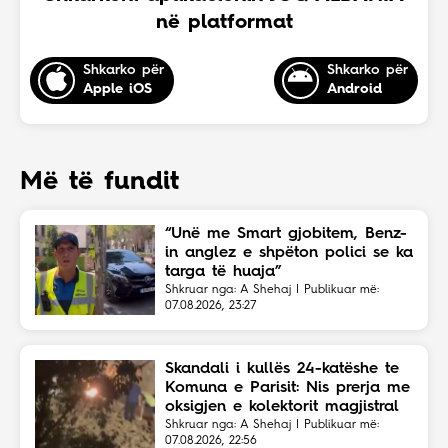
në platformat
Shkarko për
Shkarko për
Apple iOS
Android
Më të fundit
“Unë me Smart gjobitem, Benz-
in anglez e shpëton polici se ka
targa të huaja”
Shkruar nga: A Shehaj | Publikuar më:
07.08.2026, 23:27
Skandali i kullës 24-katëshe te
Komuna e Parisit: Nis prerja me
oksigjen e kolektorit magjistral
në fshehtësi
Shkruar nga: A Shehaj | Publikuar më:
07.08.2026, 22:56