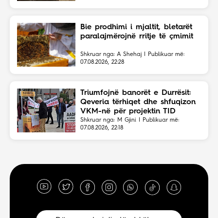
Bie prodhimi i mjaltit, bletarët
paralajmërojnë rritje të çmimit
Shkruar nga: A Shehaj | Publikuar më:
07.08.2026, 22:28
Triumfojnë banorët e Durrësit:
Qeveria tërhiqet dhe shfuqizon
VKM-në për projektin TID
Shkruar nga: M Gjini | Publikuar më:
07.08.2026, 22:18