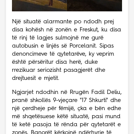
Një situatë alarmante po ndodh prej
disa kohësh në zonën e Freskut, ku disa
të rinj të lagjes sulmojnë me gurë
autobusin e linjës së Porcelanit. Sipas
denoncimeve të qytetarëve, ky veprim
është përsëritur disa herë, duke
rrezikuar seriozisht pasagjerët dhe
drejtuesit e mjetit.
Ngjarjet ndodhin në Rrugën Fadil Deliu,
pranë shkollës 9-vjeçare "17 Shkurti" dhe
një çerdheje për fëmijë, çka e bën edhe
më shqetësuese këtë situatë, pasi mund
të ketë pasoja të rënda për qytetarët e
zonës. Banorët kërkojnë ndërhyrje të