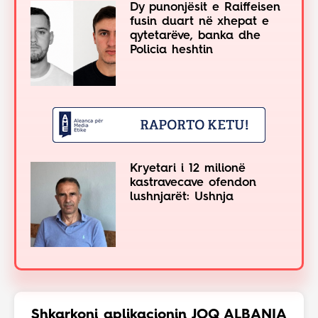
Dy punonjësit e Raiffeisen
fusin duart në xhepat e
qytetarëve, banka dhe
Policia heshtin
Kryetari i 12 milionë
kastravecave ofendon
lushnjarët: Ushnja
Shkarkoni aplikacionin JOQ ALBANIA