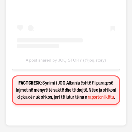
A post shared by JOQ STORY (@joq.story)
FACT CHECK:
Synimi i JOQ Albania është t’i paraqesë
lajmet në mënyrë të saktë dhe të drejtë. Nëse ju shikoni
diçka që nuk shkon, jeni të lutur të na e
raportoni këtu
.