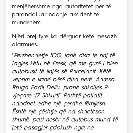
menjëhershme nga autoritetet për të
parandaluar ndonjë aksident të
mundshëm.
Njëri prej tyre ka dërguar këtë mesazh
alarmues:
"
Pershendetje JOQ. Janë disa të rinj të
lagjes këtu në Fresk, që me gurë i bien
autobusit të linjës së Porcelanit. Këtë
veprim e kanë bërë disa herë. Adresa:
Rruga Fadil Deliu, pranë shkollës 9-
vjeçare '17 Shkurti'. Poshtë pallatit
ndodhet edhe një çerdhe fëmijësh.
Është një çështje që na shqetëson
shumë, pasi nesër në autobus mund të
jetë pasagjer çdokush nga ne.