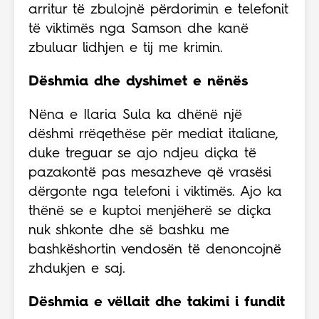
arritur të zbulojnë përdorimin e telefonit
të viktimës nga Samson dhe kanë
zbuluar lidhjen e tij me krimin.
Dëshmia dhe dyshimet e nënës
Nëna e Ilaria Sula ka dhënë një
dëshmi rrëqethëse për mediat italiane,
duke treguar se ajo ndjeu diçka të
pazakontë pas mesazheve që vrasësi
dërgonte nga telefoni i viktimës. Ajo ka
thënë se e kuptoi menjëherë se diçka
nuk shkonte dhe së bashku me
bashkëshortin vendosën të denoncojnë
zhdukjen e saj.
Dëshmia e vëllait dhe takimi i fundit