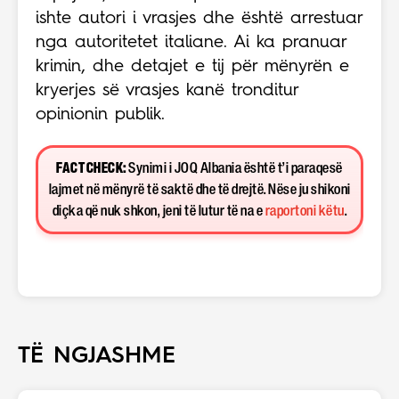
ishte autori i vrasjes dhe është arrestuar
nga autoritetet italiane. Ai ka pranuar
krimin, dhe detajet e tij për mënyrën e
kryerjes së vrasjes kanë tronditur
opinionin publik.
FACT CHECK:
Synimi i JOQ Albania është t’i paraqesë
lajmet në mënyrë të saktë dhe të drejtë. Nëse ju shikoni
diçka që nuk shkon, jeni të lutur të na e
raportoni këtu
.
TË NGJASHME