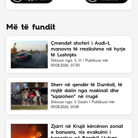
Më të fundit
Çmendet shoferi i Audi-t,
manovra të rrezikshme në hyrje
të Lushnjës
Shkruar nga: S. H | Publikuar më:
09.08.2026, 07:30
Sherr në qendër të Durrësit, të
rinjtë dalin nga makinat dhe
“sqarohen” në rrugë
Shkruar nga: V Gashi | Publikuar më:
09.08.2026, 01:08
Zjarri në Krujë kërcënon zonat
e banuara, nis evakuimi i