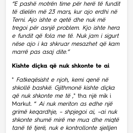
“E pashë motrën time për herë të fundit
të dielën më 23 mars, kur ajo erdhi në
Terni. Ajo ishte e qetë dhe nuk më
tregoi për asnjë problem. Kjo ishte hera
e fundit që fola me të. Nuk jam i sigurt
nëse ajo i ka shkruar mesazhet që kam
marrë pas asaj dite.”
Kishte diçka që nuk shkonte te ai
"
Fatkeqësisht e njoh, kemi qenë në
shkollë bashkë. Gjithmonë kishte diçka
që nuk shkonte me të
," tha një mik i
Markut. “
Ai nuk meriton as edhe një
grimë keqardhje, – shpjegoi ai, –ai nuk
shkonte shumë mirë me mua dhe miqtë
tanë të tjerë, nuk e kontrollonte sjelljen