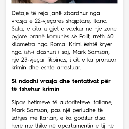
Detaje të reja janë zbardhur nga
vrasja e 22-vjeçares shqiptare, Ilaria
Sula, e cila u gjet e vdekur në një zonë
pyjore pranë komunës së Polit, rreth 40
kilometra nga Roma. Krimi është kryer
nga ish-i dashuri i saj, Mark Samson,
një 23-vjeçar filipinas, i cili e ka pranuar
krimin dhe është arrestuar.
Si ndodhi vrasja dhe tentativat për
të fshehur krimin
Sipas hetimeve të autoriteteve italiane,
Mark Samson, pas një periudhe të
lidhjes me Ilarian, e ka goditur disa
herë me thikë në apartamentin e tij në