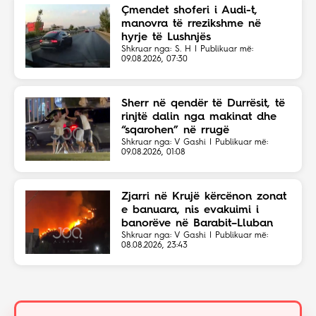
Çmendet shoferi i Audi-t,
manovra të rrezikshme në
hyrje të Lushnjës
Shkruar nga: S. H | Publikuar më:
09.08.2026, 07:30
Sherr në qendër të Durrësit, të
rinjtë dalin nga makinat dhe
“sqarohen” në rrugë
Shkruar nga: V Gashi | Publikuar më:
09.08.2026, 01:08
Zjarri në Krujë kërcënon zonat
e banuara, nis evakuimi i
banorëve në Barabit–Lluban
Shkruar nga: V Gashi | Publikuar më:
08.08.2026, 23:43