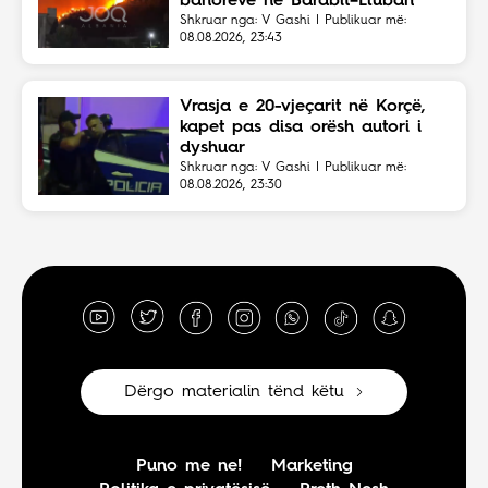
banorëve në Barabit–Lluban
Shkruar nga: V Gashi | Publikuar më:
08.08.2026, 23:43
Vrasja e 20-vjeçarit në Korçë,
kapet pas disa orësh autori i
dyshuar
Shkruar nga: V Gashi | Publikuar më:
08.08.2026, 23:30
Dërgo materialin tënd këtu
Puno me ne!
Marketing