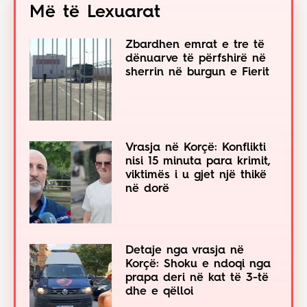
Më të Lexuarat
Zbardhen emrat e tre të
dënuarve të përfshirë në
sherrin në burgun e Fierit
Vrasja në Korçë: Konflikti
nisi 15 minuta para krimit,
viktimës i u gjet një thikë
në dorë
Detaje nga vrasja në
Korçë: Shoku e ndoqi nga
prapa deri në kat të 3-të
dhe e qëlloi