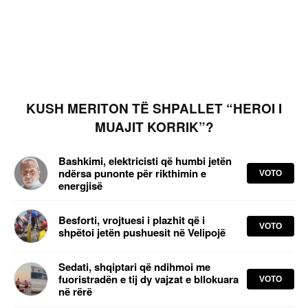
KUSH MERITON TË SHPALLET “HEROI I
MUAJIT KORRIK”?
Bashkimi, elektricisti që humbi jetën
ndërsa punonte për rikthimin e
VOTO
energjisë
Besforti, vrojtuesi i plazhit që i
VOTO
shpëtoi jetën pushuesit në Velipojë
Sedati, shqiptari që ndihmoi me
paraqesë lajmet në mënyrë të saktë dhe të drejtë. Nëse ju shikoni
fuoristradën e tij dy vajzat e bllokuara
VOTO
, jeni të lutur të na e
raportoni këtu
.
në rërë