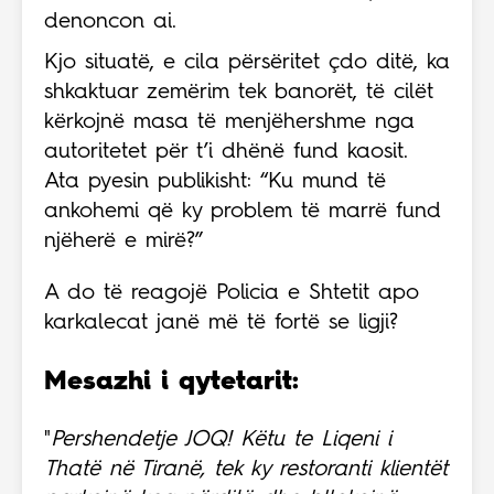
denoncon ai.
Kjo situatë, e cila përsëritet çdo ditë, ka
shkaktuar zemërim tek banorët, të cilët
kërkojnë masa të menjëhershme nga
autoritetet për t’i dhënë fund kaosit.
Ata pyesin publikisht: “Ku mund të
ankohemi që ky problem të marrë fund
njëherë e mirë?”
A do të reagojë Policia e Shtetit apo
karkalecat janë më të fortë se ligji?
Mesazhi i qytetarit:
"
Pershendetje JOQ! Këtu te Liqeni i
Thatë në Tiranë, tek ky restoranti klientët