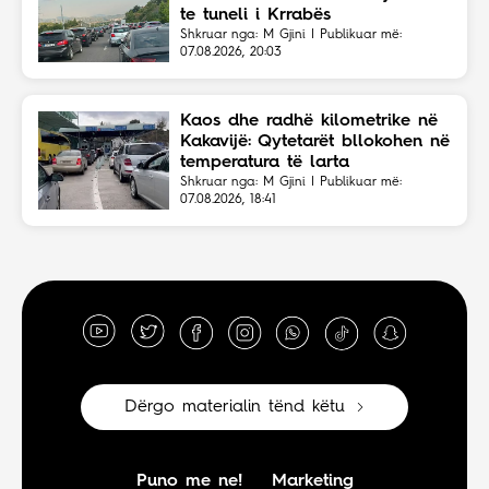
te tuneli i Krrabës
Shkruar nga: M Gjini | Publikuar më:
07.08.2026, 20:03
Kaos dhe radhë kilometrike në
Kakavijë: Qytetarët bllokohen në
temperatura të larta
Shkruar nga: M Gjini | Publikuar më:
07.08.2026, 18:41
Dërgo materialin tënd këtu
Puno me ne!
Marketing