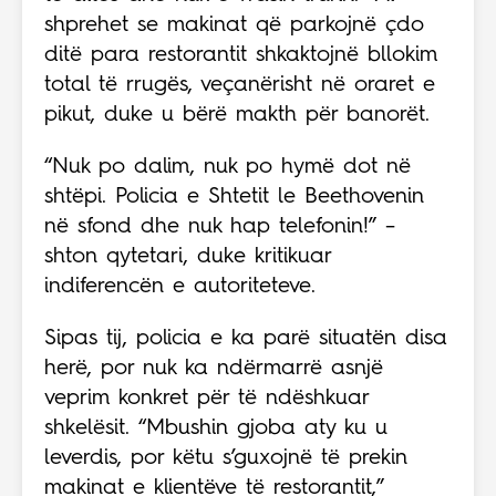
shprehet se makinat që parkojnë çdo
ditë para restorantit shkaktojnë bllokim
total të rrugës, veçanërisht në oraret e
pikut, duke u bërë makth për banorët.
“Nuk po dalim, nuk po hymë dot në
shtëpi. Policia e Shtetit le Beethovenin
në sfond dhe nuk hap telefonin!” –
shton qytetari, duke kritikuar
indiferencën e autoriteteve.
Sipas tij, policia e ka parë situatën disa
herë, por nuk ka ndërmarrë asnjë
veprim konkret për të ndëshkuar
shkelësit. “Mbushin gjoba aty ku u
leverdis, por këtu s’guxojnë të prekin
makinat e klientëve të restorantit,”