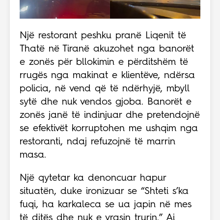
Një restorant peshku pranë Liqenit të
Thatë në Tiranë akuzohet nga banorët
e zonës për bllokimin e përditshëm të
rrugës nga makinat e klientëve, ndërsa
policia, në vend që të ndërhyjë, mbyll
sytë dhe nuk vendos gjoba. Banorët e
zonës janë të indinjuar dhe pretendojnë
se efektivët korruptohen me ushqim nga
restoranti, ndaj refuzojnë të marrin
masa.
Një qytetar ka denoncuar hapur
situatën, duke ironizuar se “Shteti s’ka
fuqi, ha karkaleca se ua japin në mes
të ditës dhe nuk e vrasin trurin.” Ai