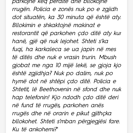
parkojnë keq përditë dhe bllokojnë
rrugën. Policia e zonës nuk po e zgjidh
dot situatën, ka 30 minuta që është aty.
Bllokimin e shkaktojnë makinat e
restorantit që parkohen çdo ditë aty kur
hanë, gjë që nuk lejohet. Shteti s’ka
fuqi, ha karkaleca se ua japin në mes
të ditës dhe nuk e vrasin trurin. Mbush
gjobat me nga 10 mijë lekë, se gjoja kjo
është zgjidhja? Nuk po dalim, nuk po
hymë dot në shtëpi çdo ditë. Policia e
Shtetit, lë Beethovenin në sfond dhe nuk
hap telefonin! Kjo ndodh çdo ditë deri
në fund të rrugës, parkohen anës
rrugës dhe në orarin e pikut gjithçka
bllokohet. Shteti s’mban përgjegjësi fare.
Ku të ankohemi?
"