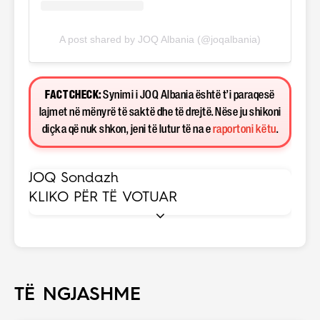
A post shared by JOQ Albania (@joqalbania)
FACT CHECK:
Synimi i JOQ Albania është t’i paraqesë
lajmet në mënyrë të saktë dhe të drejtë. Nëse ju shikoni
diçka që nuk shkon, jeni të lutur të na e
raportoni këtu
.
JOQ Sondazh
KLIKO PËR TË VOTUAR
TË NGJASHME