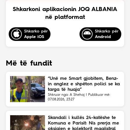
Shkarkoni aplikacionin JOQ ALBANIA
në platformat
Shkarko për
Shkarko për
Apple iOS
Android
Më të fundit
“Unë me Smart gjobitem, Benz-
in anglez e shpëton polici se ka
targa të huaja”
Shkruar nga: A Shehaj | Publikuar më:
07.08.2026, 23:27
Skandali i kullës 24-katëshe te
Komuna e Parisit: Nis prerja me
oksigjen e kolektorit magjistral