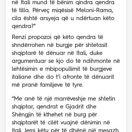
në Itali mund të bënim qindra qendra
të tilla. Përveç miqësisë Meloni-Rama,
cila është arsyeja që u ndërtuan këto
qendra?”
Renzi propozoi që këto qendra të
shndërrohen në burgje për shtetasit
shqiptarë të dënuar në Itali, duke
argumentuar se kjo do të ndihmonte në
lehtësimin e mbipopullimit të burgjeve
italiane dhe do t’i afronte të dënuarit
më pranë familjeve të tyre.
“Me anë të një marrëveshje me shtetin
shqiptar, qendrat e Gjadrit dhe
Shëngjin të kthehet në burg për
shqiptarët të cilët vuajnë dënimin në
Itali. Jemi këtu për të dhënë një mesazh