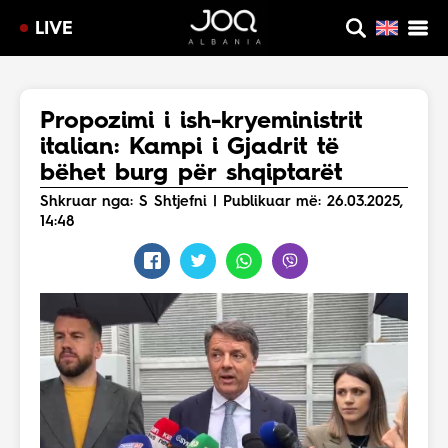
LIVE
Propozimi i ish-kryeministrit
italian: Kampi i Gjadrit të
bëhet burg për shqiptarët
Shkruar nga: S Shtjefni | Publikuar më: 26.03.2025,
14:48