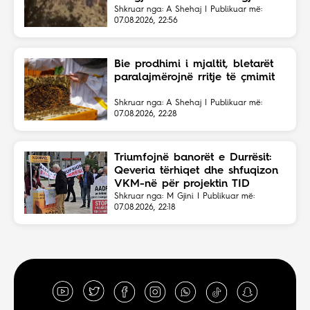
në fshehtësi
Shkruar nga: A Shehaj | Publikuar më:
07.08.2026, 22:56
Bie prodhimi i mjaltit, bletarët
paralajmërojnë rritje të çmimit
Shkruar nga: A Shehaj | Publikuar më:
07.08.2026, 22:28
Triumfojnë banorët e Durrësit:
Qeveria tërhiqet dhe shfuqizon
VKM-në për projektin TID
Shkruar nga: M Gjini | Publikuar më:
07.08.2026, 22:18