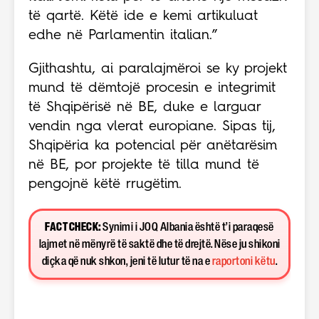
të qartë. Këtë ide e kemi artikuluat
edhe në Parlamentin italian.”
Gjithashtu, ai paralajmëroi se ky projekt
mund të dëmtojë procesin e integrimit
të Shqipërisë në BE, duke e larguar
vendin nga vlerat europiane. Sipas tij,
Shqipëria ka potencial për anëtarësim
në BE, por projekte të tilla mund të
pengojnë këtë rrugëtim.
FACT CHECK:
Synimi i JOQ Albania është t’i paraqesë
lajmet në mënyrë të saktë dhe të drejtë. Nëse ju shikoni
diçka që nuk shkon, jeni të lutur të na e
raportoni këtu
.