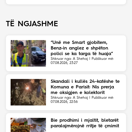
TË NGJASHME
“Unë me Smart gjobitem,
Benz-in anglez e shpëton
polici se ka targa të huaja”
Shkruar nga: A Shehaj | Publikuar më:
07.08.2026, 23:27
Skandali i kullës 24-katëshe te
Komuna e Parisit: Nis prerja
me oksigjen e kolektorit
magjistral në fshehtësi
Shkruar nga: A Shehaj | Publikuar më:
07.08.2026, 22:56
Bie prodhimi i mjaltit, bletarët
paralajmërojnë rritje të çmimit