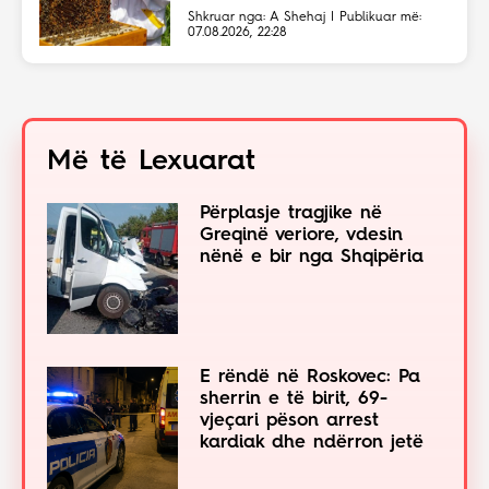
Shkruar nga: A Shehaj | Publikuar më:
07.08.2026, 22:28
Më të Lexuarat
Përplasje tragjike në
Greqinë veriore, vdesin
nënë e bir nga Shqipëria
E rëndë në Roskovec: Pa
sherrin e të birit, 69-
vjeçari pëson arrest
kardiak dhe ndërron jetë