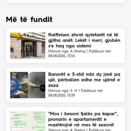
Më të fundit
Raiffeisen zhvat qytetarët në të
gjitha anët: Lekët i merr, gjobën
s’e heq nga sistemi
Shkruar nga: A Shehaj | Publikuar më:
08.08.2026, 13:54
Banorët e 3-shit mbi dy javë pa
ujë, përballen edhe me ujërat e
zeza
Shkruar nga: S. H | Publikuar më:
08.08.2026, 13:39
“Mos i besoni fjalës pa kapar”,
pronarin e apartamentit e
mashtrojnë në mes të sezonit
Shkruar nga: A Shehaj | Publikuar më: