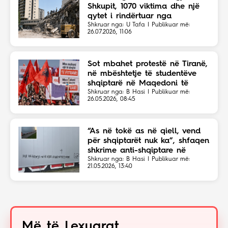
Shkupit, 1070 viktima dhe një
qytet i rindërtuar nga
solidariteti botëror
Shkruar nga: U Tafa | Publikuar më:
26.07.2026, 11:06
Sot mbahet protestë në Tiranë,
në mbështetje të studentëve
shqiptarë në Maqedoni të
Veriut
Shkruar nga: B Hasi | Publikuar më:
26.05.2026, 08:45
“As në tokë as në qiell, vend
për shqiptarët nuk ka”, shfaqen
shkrime anti-shqiptare në
Shkup
Shkruar nga: B Hasi | Publikuar më:
21.05.2026, 13:40
Më të Lexuarat