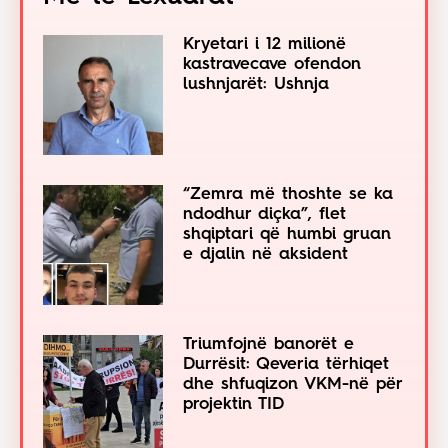
Kryetari i 12 milionë
kastravecave ofendon
lushnjarët: Ushnja
“Zemra më thoshte se ka
ndodhur diçka”, flet
shqiptari që humbi gruan
e djalin në aksident
Triumfojnë banorët e
Durrësit: Qeveria tërhiqet
dhe shfuqizon VKM-në për
projektin TID