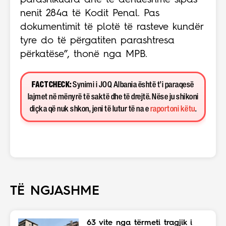
parashikuara dhe të dënueshme sipas
nenit 284a të Kodit Penal. Pas
dokumentimit të plotë të rasteve kundër
tyre do të përgatiten parashtresa
përkatëse”, thonë nga MPB.
FACT CHECK:
Synimi i JOQ Albania është t’i paraqesë
lajmet në mënyrë të saktë dhe të drejtë. Nëse ju shikoni
diçka që nuk shkon, jeni të lutur të na e
raportoni këtu
.
TË NGJASHME
63 vite nga tërmeti tragjik i