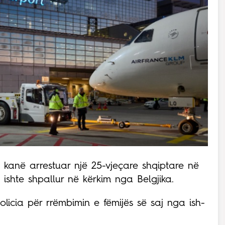
 kanë arrestuar një 25-vjeçare shqiptare në
o ishte shpallur në kërkim nga Belgjika.
licia për rrëmbimin e fëmijës së saj nga ish-