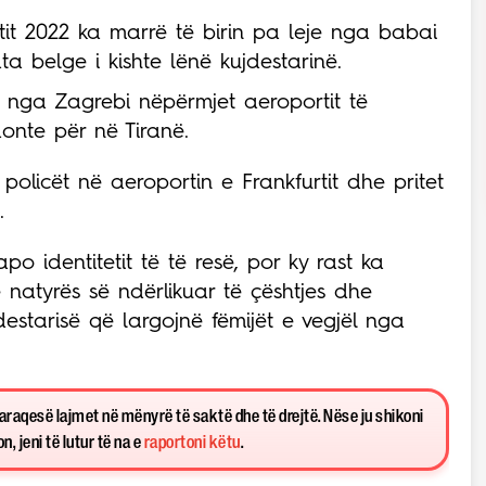
tit 2022 ka marrë të birin pa leje nga babai
ykata belge i kishte lënë kujdestarinë.
 nga Zagrebi nëpërmjet aeroportit të
onte për në Tiranë.
policët në aeroportin e Frankfurtit dhe pritet
.
o identitetit të të resë, por ky rast ka
 natyrës së ndërlikuar të çështjes dhe
estarisë që largojnë fëmijët e vegjël nga
paraqesë lajmet në mënyrë të saktë dhe të drejtë. Nëse ju shikoni
, jeni të lutur të na e
raportoni këtu
.