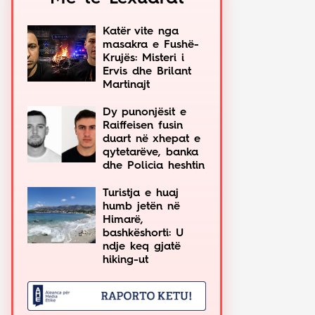
Katër vite nga
masakra e Fushë-
Krujës: Misteri i
Ervis dhe Brilant
Martinajt
Dy punonjësit e
Raiffeisen fusin
duart në xhepat e
qytetarëve, banka
dhe Policia heshtin
Turistja e huaj
humb jetën në
Himarë,
bashkëshorti: U
ndje keq gjatë
hiking-ut