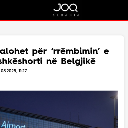
Rreth Nesh
Kontakt
Rreth Nesh
Marketing
Puno me ne!
Kontakt
alohet për ‘rrëmbimin’ e
Live
shkëshorti në Belgjikë
03.2025, 11:27