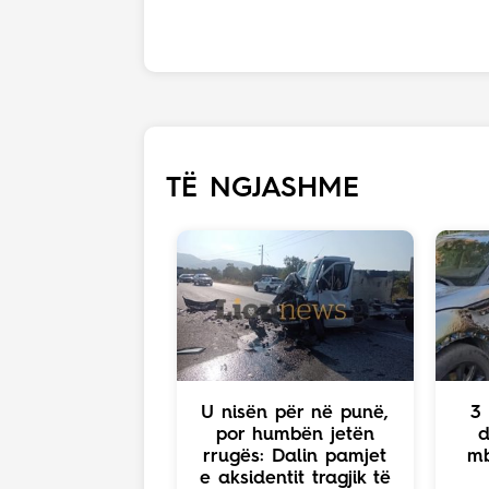
TË NGJASHME
U nisën për në punë,
3 
por humbën jetën
d
rrugës: Dalin pamjet
mb
e aksidentit tragjik të