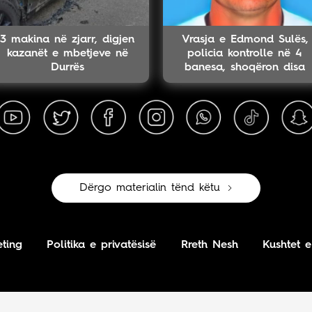
3 makina në zjarr, digjen
Vrasja e Edmond Sulës,
kazanët e mbetjeve në
policia kontrolle në 4
Durrës
banesa, shoqëron disa
persona
Dërgo materialin tënd këtu
ting
Politika e privatësisë
Rreth Nesh
Kushtet e