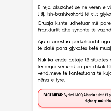
E reja akuzohet se në verën e vi
i tij, ish-bashkëshorti të cilit gj
Gruaja kishte udhëtuar më parë
Frankfurtit dhe synonte të vazhd
Ajo u arrestua përkohësisht nga 
të dalë para gjykatës këtë muaj
Nuk ka ende detaje të situatës ap
tërhequr vëmendjen për shkak të
vendimeve të kontestuara të kujd
nëna e tyre.
FACT CHECK:
Synimi i JOQ Albania është t’i 
diçka që nuk shkon