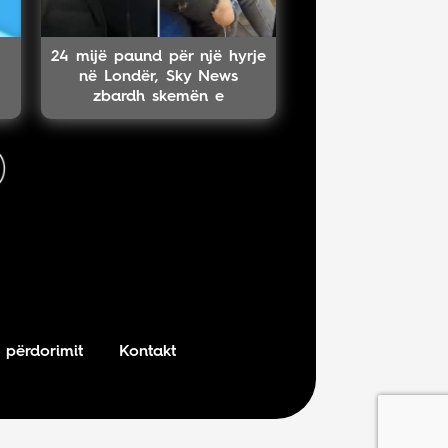
24 mijë paund për një hyrje
në Londër, Sky News
zbardh skemën e
kontrabandistit shqiptar
 përdorimit
Kontakt