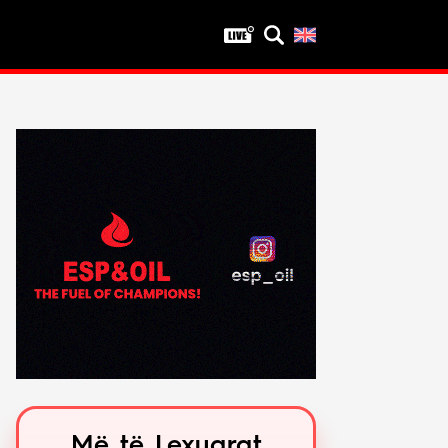
Privatësia
Politika e privatësisë
Kushtet e përdorimit
Më të Lexuarat