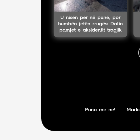
U nisën për në punë, por
humbën jetën rrugës: Dalin
pamjet e aksidentit tragjik
të shqiptarëve
Puno me ne!
Marke