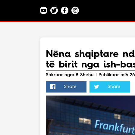
Kategoritë
Veç e Jona
Lajme
Nëna shqiptare nd
Teknologji
të birit nga ish-ba
Bota
Argëtim
Shkruar nga: B Shehu | Publikuar më: 26.
Maqedoni
Share
Share