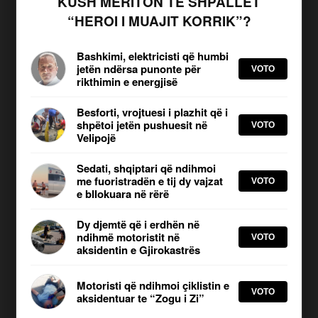
KUSH MERITON TË SHPALLET
“HEROI I MUAJIT KORRIK”?
Bashkimi, elektricisti që humbi
jetën ndërsa punonte për
VOTO
rikthimin e energjisë
Besforti, vrojtuesi i plazhit që i
shpëtoi jetën pushuesit në
VOTO
Velipojë
Sedati, shqiptari që ndihmoi
me fuoristradën e tij dy vajzat
VOTO
e bllokuara në rërë
FACT CHECK:
Synimi i JOQ Albania është t’i paraqesë
Dy djemtë që i erdhën në
lajmet në mënyrë të saktë dhe të drejtë. Nëse ju shikoni
ndihmë motoristit në
VOTO
diçka që nuk shkon, jeni të lutur të na e
raportoni këtu
.
aksidentin e Gjirokastrës
Motoristi që ndihmoi çiklistin e
VOTO
JOQ Sondazh
aksidentuar te “Zogu i Zi”