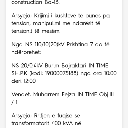
construction Ba-13.
Arsyeja: Krijimi i kushteve të punës pa
tension, manipulimi me ndarësit të
tensionit të mesëm.
Nga NS 110/10(20)kV Prishtina 7 do të
ndërprehet:
NS 20/0.4kV Burim Bajraktari-IN TIME
SH.P.K (kodi: 19000075188) nga ora 10:00
deri 12:00
Vendet: Muharrem Fejza IN TIME Obj.III
/ 1.
Arsyeja: Rritjen e fuqisë së
transformatorit 400 kVA në