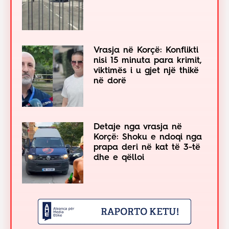
Vrasja në Korçë: Konflikti
nisi 15 minuta para krimit,
viktimës i u gjet një thikë
në dorë
Detaje nga vrasja në
Korçë: Shoku e ndoqi nga
prapa deri në kat të 3-të
dhe e qëlloi