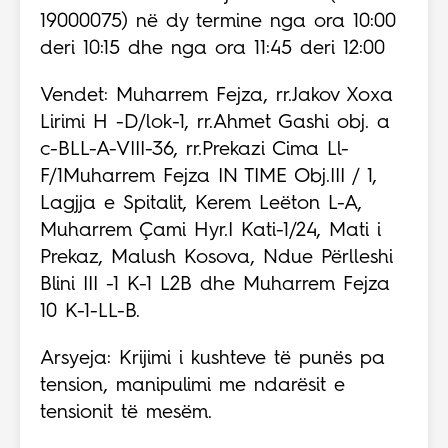
19000075) në dy termine nga ora 10:00
deri 10:15 dhe nga ora 11:45 deri 12:00
Vendet: Muharrem Fejza, rr.Jakov Xoxa
Lirimi H -D/lok-1, rr.Ahmet Gashi obj. a
c-BLL-A-VIII-36, rr.Prekazi Cima Ll-
F/1Muharrem Fejza IN TIME Obj.III / 1,
Lagjja e Spitalit, Kerem Leëton L-A,
Muharrem Çami Hyr.I Kati-1/24, Mati i
Prekaz, Malush Kosova, Ndue Përlleshi
Blini III -1 K-1 L2B dhe Muharrem Fejza
10 K-1-LL-B.
Arsyeja: Krijimi i kushteve të punës pa
tension, manipulimi me ndarësit e
tensionit të mesëm.