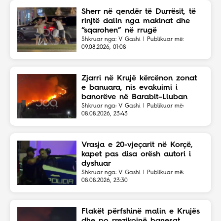
Sherr në qendër të Durrësit, të
rinjtë dalin nga makinat dhe
“sqarohen” në rrugë
Shkruar nga: V Gashi | Publikuar më:
09.08.2026, 01:08
Zjarri në Krujë kërcënon zonat
e banuara, nis evakuimi i
banorëve në Barabit–Lluban
Shkruar nga: V Gashi | Publikuar më:
08.08.2026, 23:43
Vrasja e 20-vjeçarit në Korçë,
kapet pas disa orësh autori i
dyshuar
Shkruar nga: V Gashi | Publikuar më:
08.08.2026, 23:30
Flakët përfshinë malin e Krujës