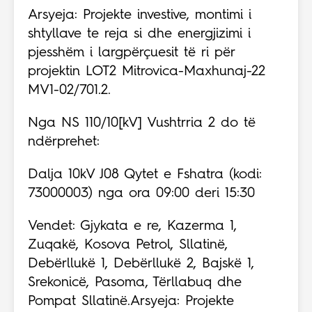
Arsyeja: Projekte investive, montimi i
shtyllave te reja si dhe energjizimi i
pjesshëm i largpërçuesit të ri për
projektin LOT2 Mitrovica-Maxhunaj-22
MV1-02/701.2.
Nga NS 110/10[kV] Vushtrria 2 do të
ndërprehet:
Dalja 10kV J08 Qytet e Fshatra (kodi:
73000003) nga ora 09:00 deri 15:30
Vendet: Gjykata e re, Kazerma 1,
Zuqakë, Kosova Petrol, Sllatinë,
Debërllukë 1, Debërllukë 2, Bajskë 1,
Srekonicë, Pasoma, Tërllabuq dhe
Pompat Sllatinë.Arsyeja: Projekte