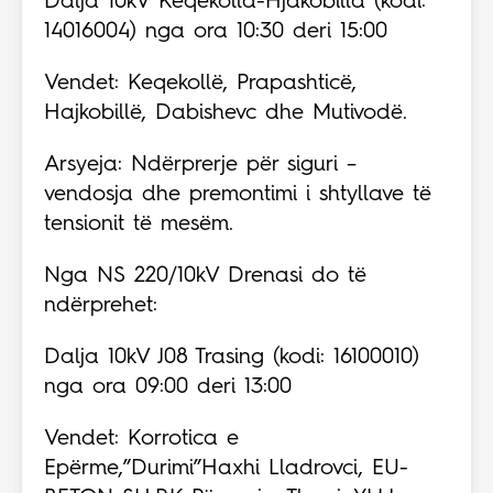
Dalja 10kV Keqekolla-Hjakobilla (kodi:
14016004) nga ora 10:30 deri 15:00
Vendet: Keqekollë, Prapashticë,
Hajkobillë, Dabishevc dhe Mutivodë.
Arsyeja: Ndërprerje për siguri –
vendosja dhe premontimi i shtyllave të
tensionit të mesëm.
Nga NS 220/10kV Drenasi do të
ndërprehet:
Dalja 10kV J08 Trasing (kodi: 16100010)
nga ora 09:00 deri 13:00
Vendet: Korrotica e
Epërme,”Durimi”Haxhi Lladrovci, EU-