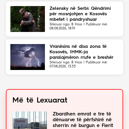
Zelensky në Serbi: Qëndrimi
për mosnjohjen e Kosovës
mbetet i pandryshuar
Shkruar nga: B Hasi | Publikuar më:
08.08.2026, 18:19
Vranësira në disa zona të
Kosovës, IHMK-ja
paralajmëron rrufe e breshër
Shkruar nga: B Hasi | Publikuar më:
07.08.2026, 13:33
Më të Lexuarat
Zbardhen emrat e tre të
dënuarve të përfshirë në
sherrin në burgun e Fierit