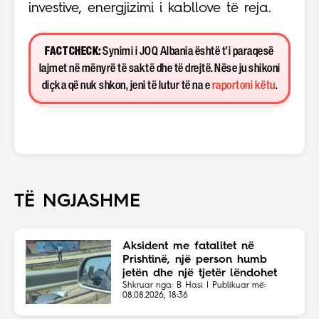
investive, energjizimi i kabllove të reja.
FACT CHECK:
Synimi i JOQ Albania është t’i paraqesë
lajmet në mënyrë të saktë dhe të drejtë. Nëse ju shikoni
diçka që nuk shkon, jeni të lutur të na e
raportoni këtu
.
TË NGJASHME
Aksident me fatalitet në
Prishtinë, një person humb
jetën dhe një tjetër lëndohet
Shkruar nga: B Hasi | Publikuar më:
08.08.2026, 18:36