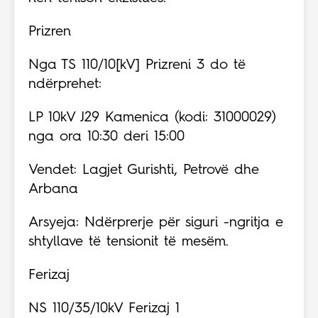
Prizren
Nga TS 110/10[kV] Prizreni 3 do të
ndërprehet:
LP 10kV J29 Kamenica (kodi: 31000029)
nga ora 10:30 deri 15:00
Vendet: Lagjet Gurishti, Petrovë dhe
Arbana
Arsyeja: Ndërprerje për siguri -ngritja e
shtyllave të tensionit të mesëm.
Ferizaj
NS 110/35/10kV Ferizaj 1