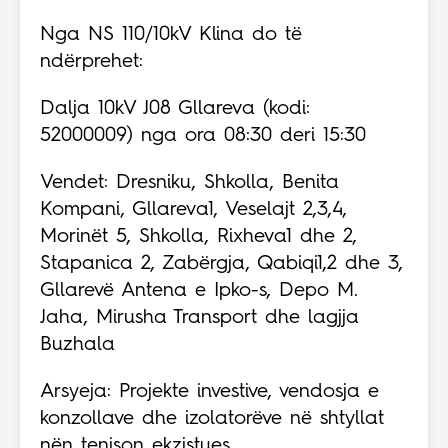
Nga NS 110/10kV Klina do të
ndërprehet:
Dalja 10kV J08 Gllareva (kodi:
52000009) nga ora 08:30 deri 15:30
Vendet: Dresniku, Shkolla, Benita
Kompani, Gllareva1, Veselajt 2,3,4,
Morinët 5, Shkolla, Rixheva1 dhe 2,
Stapanica 2, Zabërgja, Qabiqi1,2 dhe 3,
Gllarevë Antena e Ipko-s, Depo M.
Jaha, Mirusha Transport dhe lagjja
Buzhala
Arsyeja: Projekte investive, vendosja e
konzollave dhe izolatorëve në shtyllat
nën tenison ekzistues.