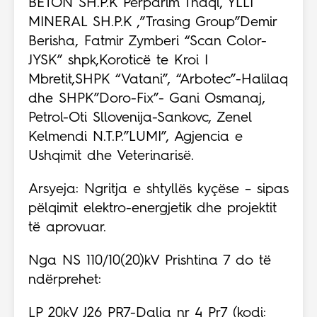
BETON SH.P.K Përparim Thaqi, YLLI
MINERAL SH.P.K ,”Trasing Group”Demir
Berisha, Fatmir Zymberi “Scan Color-
JYSK” shpk,Koroticë te Kroi I
Mbretit,SHPK “Vatani”, “Arbotec”-Halilaq
dhe SHPK”Doro-Fix”- Gani Osmanaj,
Petrol-Oti Sllovenija-Sankovc, Zenel
Kelmendi N.T.P.”LUMI”, Agjencia e
Ushqimit dhe Veterinarisë.
Arsyeja: Ngritja e shtyllës kyçëse – sipas
pëlqimit elektro-energjetik dhe projektit
të aprovuar.
Nga NS 110/10(20)kV Prishtina 7 do të
ndërprehet:
LP 20kV J26 PR7-Dalja nr 4 Pr7 (kodi: