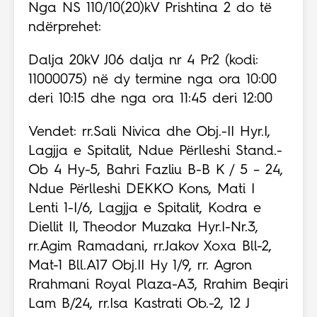
Nga NS 110/10(20)kV Prishtina 2 do të
ndërprehet:
Dalja 20kV J06 dalja nr 4 Pr2 (kodi:
11000075) në dy termine nga ora 10:00
deri 10:15 dhe nga ora 11:45 deri 12:00
Vendet: rr.Sali Nivica dhe Obj.-II Hyr.I,
Lagjja e Spitalit, Ndue Përlleshi Stand.-
Ob 4 Hy-5, Bahri Fazliu B-B K / 5 – 24,
Ndue Përlleshi DEKKO Kons, Mati I
Lenti 1-I/6, Lagjja e Spitalit, Kodra e
Diellit II, Theodor Muzaka Hyr.I-Nr.3,
rr.Agim Ramadani, rr.Jakov Xoxa Bll-2,
Mat-1 Bll.A17 Obj.II Hy 1/9, rr. Agron
Rrahmani Royal Plaza-A3, Rrahim Beqiri
Lam B/24, rr.Isa Kastrati Ob.-2, 12 J