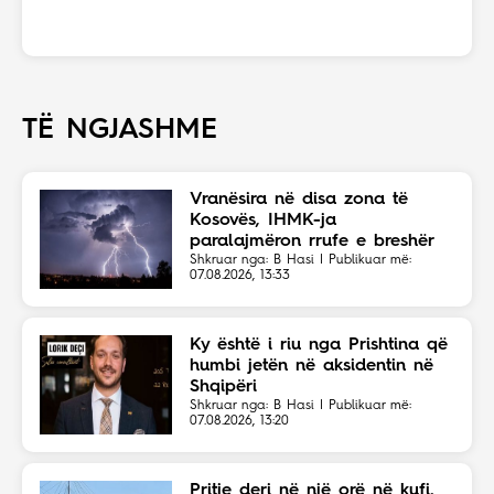
TË NGJASHME
Vranësira në disa zona të
Kosovës, IHMK-ja
paralajmëron rrufe e breshër
Shkruar nga: B Hasi | Publikuar më:
07.08.2026, 13:33
Ky është i riu nga Prishtina që
humbi jetën në aksidentin në
Shqipëri
Shkruar nga: B Hasi | Publikuar më:
07.08.2026, 13:20
Pritje deri në një orë në kufi,