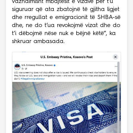
vazhdimisht mbajtësit e vizave për t’u
siguruar që ata zbatojnë të gjitha ligjet
dhe rregullat e emigracionit të SHBA-së
dhe, ne do t’ua revokojmë vizat dhe do
t’i dëbojmë nëse nuk e bëjnë këtë”, ka
shkruar ambasada.