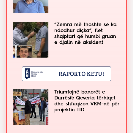
“Zemra më thoshte se ka
ndodhur diçka”, flet
shqiptari që humbi gruan
e djalin në aksident
Triumfojnë banorët e
Durrësit: Qeveria tërhiqet
dhe shfuqizon VKM-në për
projektin TID