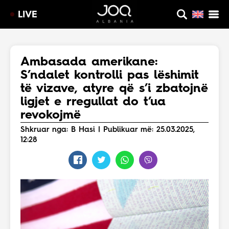
LIVE
Ambasada amerikane:
S’ndalet kontrolli pas lëshimit
të vizave, atyre që s’i zbatojnë
ligjet e rregullat do t’ua
revokojmë
Shkruar nga: B Hasi | Publikuar më: 25.03.2025,
12:28