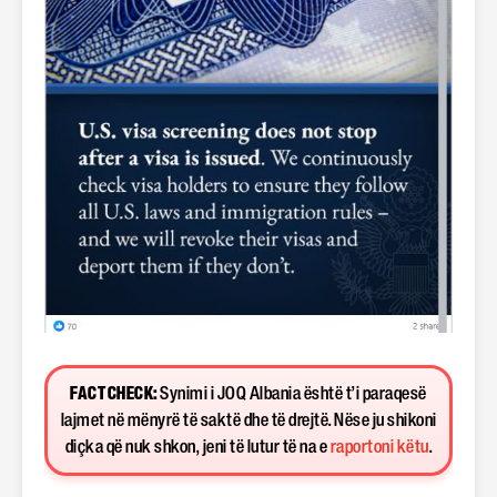
FACT CHECK:
Synimi i JOQ Albania është t’i paraqesë
lajmet në mënyrë të saktë dhe të drejtë. Nëse ju shikoni
diçka që nuk shkon, jeni të lutur të na e
raportoni këtu
.