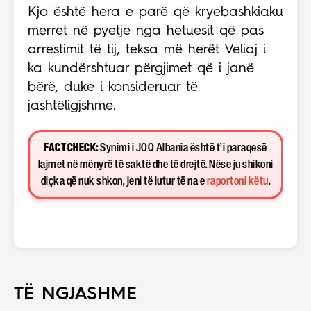
Kjo është hera e parë që kryebashkiaku
merret në pyetje nga hetuesit që pas
arrestimit të tij, teksa më herët Veliaj i
ka kundërshtuar përgjimet që i janë
bërë, duke i konsideruar të
jashtëligjshme.
FACT CHECK:
Synimi i JOQ Albania është t’i paraqesë
lajmet në mënyrë të saktë dhe të drejtë. Nëse ju shikoni
diçka që nuk shkon, jeni të lutur të na e
raportoni këtu
.
TË NGJASHME