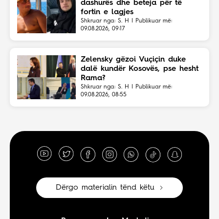
dashurës dhe beteja për të
fortin e lagjes
Shkruar nga: S. H | Publikuar më:
09.08.2026, 09:17
Zelensky gëzoi Vuçiçin duke
dalë kundër Kosovës, pse hesht
Rama?
Shkruar nga: S. H | Publikuar më:
09.08.2026, 08:55
Dërgo materialin tënd këtu