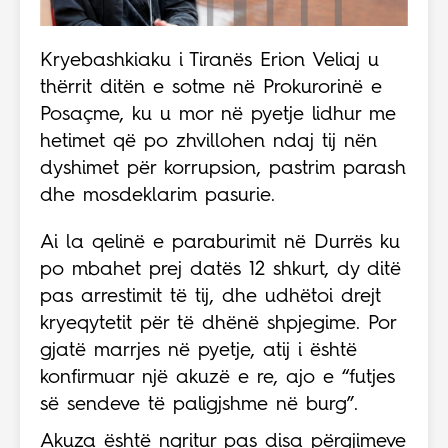
Kryebashkiaku i Tiranës Erion Veliaj u
thërrit ditën e sotme në Prokurorinë e
Posaçme, ku u mor në pyetje lidhur me
hetimet që po zhvillohen ndaj tij nën
dyshimet për korrupsion, pastrim parash
dhe mosdeklarim pasurie.
Ai la qelinë e paraburimit në Durrës ku
po mbahet prej datës 12 shkurt, dy ditë
pas arrestimit të tij, dhe udhëtoi drejt
kryeqytetit për të dhënë shpjegime. Por
gjatë marrjes në pyetje, atij i është
konfirmuar një akuzë e re, ajo e “futjes
së sendeve të paligjshme në burg”.
Akuza është ngritur pas disa përgjimeve