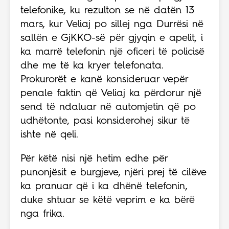
telefonike, ku rezulton se në datën 13
mars, kur Veliaj po sillej nga Durrësi në
sallën e GjKKO-së për gjyqin e apelit, i
ka marrë telefonin një oficeri të policisë
dhe me të ka kryer telefonata.
Prokurorët e kanë konsideruar vepër
penale faktin që Veliaj ka përdorur një
send të ndaluar në automjetin që po
udhëtonte, pasi konsiderohej sikur të
ishte në qeli.
Për këtë nisi një hetim edhe për
punonjësit e burgjeve, njëri prej të cilëve
ka pranuar që i ka dhënë telefonin,
duke shtuar se këtë veprim e ka bërë
nga frika.