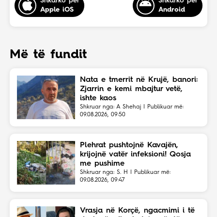
Shkarko për
Shkarko për
Apple iOS
Android
Më të fundit
Nata e tmerrit në Krujë, banori:
Zjarrin e kemi mbajtur vetë,
ishte kaos
Shkruar nga: A Shehaj | Publikuar më:
09.08.2026, 09:50
Plehrat pushtojnë Kavajën,
krijojnë vatër infeksioni! Qosja
me pushime
Shkruar nga: S. H | Publikuar më:
09.08.2026, 09:47
Vrasja në Korçë, ngacmimi i të