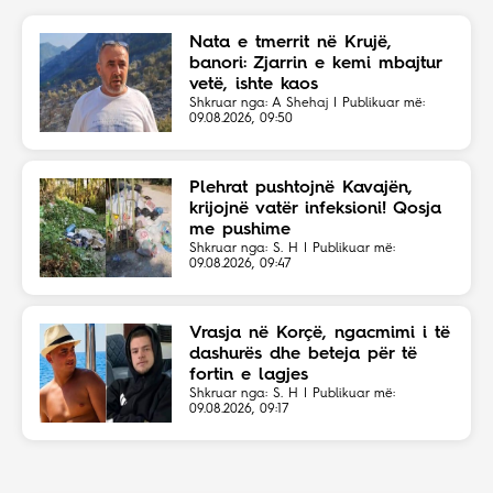
Nata e tmerrit në Krujë,
banori: Zjarrin e kemi mbajtur
vetë, ishte kaos
Shkruar nga: A Shehaj | Publikuar më:
09.08.2026, 09:50
Plehrat pushtojnë Kavajën,
krijojnë vatër infeksioni! Qosja
me pushime
Shkruar nga: S. H | Publikuar më:
09.08.2026, 09:47
Vrasja në Korçë, ngacmimi i të
dashurës dhe beteja për të
fortin e lagjes
Shkruar nga: S. H | Publikuar më:
09.08.2026, 09:17