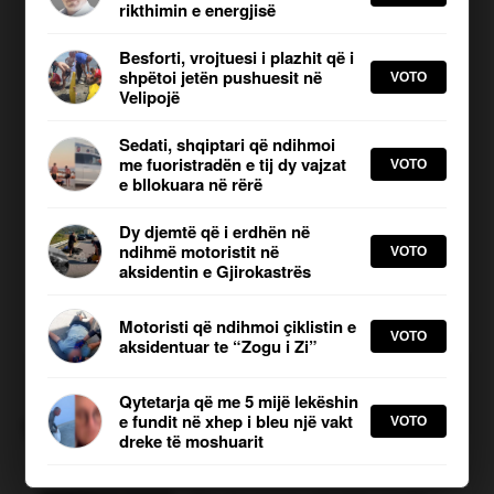
rikthimin e energjisë
Besforti, vrojtuesi i plazhit që i
shpëtoi jetën pushuesit në
VOTO
FACT CHECK:
Synimi i JOQ Albania është t’i paraqesë
Velipojë
lajmet në mënyrë të saktë dhe të drejtë. Nëse ju shikoni
diçka që nuk shkon, jeni të lutur të na e
raportoni këtu
.
Sedati, shqiptari që ndihmoi
me fuoristradën e tij dy vajzat
VOTO
e bllokuara në rërë
JOQ Sondazh
Dy djemtë që i erdhën në
ndihmë motoristit në
VOTO
KLIKO PËR TË VOTUAR
aksidentin e Gjirokastrës
Kush meriton të shpallet
Motoristi që ndihmoi çiklistin e
VOTO
aksidentuar te “Zogu i Zi”
“Heroi i muajit Korrik”?
Qytetarja që me 5 mijë lekëshin
e fundit në xhep i bleu një vakt
VOTO
TË NGJASHME
dreke të moshuarit