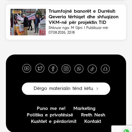
Triumfojnë banorët e Durrësit:
Qeveria tërhiqet dhe shfuqizon
VKM-në për projektin TID
Shkruar nga: M Gjini | Publikuar më:
07.08.2026, 22:18
Dërgo materialin tënd këtu
Puno me ne!
Marketing
Politika e privatësisë
Rreth Nesh
Kushtet e përdorimit
Kontakt