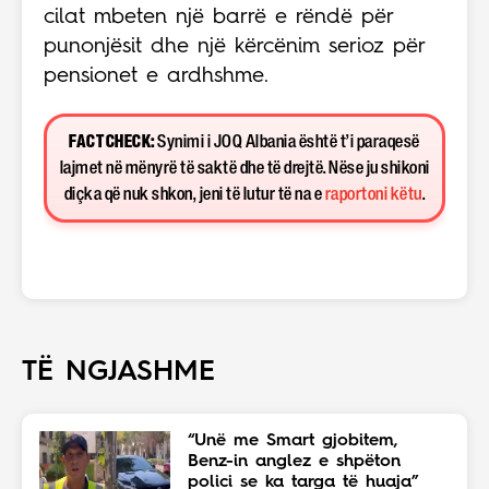
cilat mbeten një barrë e rëndë për
punonjësit dhe një kërcënim serioz për
pensionet e ardhshme.
FACT CHECK:
Synimi i JOQ Albania është t’i paraqesë
lajmet në mënyrë të saktë dhe të drejtë. Nëse ju shikoni
diçka që nuk shkon, jeni të lutur të na e
raportoni këtu
.
TË NGJASHME
“Unë me Smart gjobitem,
Benz-in anglez e shpëton
polici se ka targa të huaja”