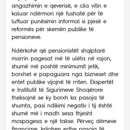
angazhimin e qeverisë, e cila vitin e
kaluar ndërmori një fushatë për të
luftuar punësimin informal si pjesë e
reformës për skemën publike të
pensioneve.
Ndërkohë që pensionistët shqiptarë
marrin pagesat më të ulëta në rajon,
shumë më poshtë minimumit jetik,
borxhet e papaguara nga bizneset dhe
entet publike vijojnë të rriten. Ekspertët
e Institutit të Sigurimeve Shoqërore
theksojnë se ky borxh ka pasoja të
shumta, pasi ndikimi negativ i tij është
shumë më i madh sesa thjesht
mospagesa e një takse. Përveç dëmeve
financiare, krijohen edhe pasoja të