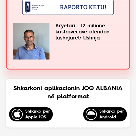
Kryetari i 12 milionë
kastravecave ofendon
lushnjarët: Ushnja
Shkarkoni aplikacionin JOQ ALBANIA
në platformat
Shkarko për
Shkarko për
Apple iOS
Android