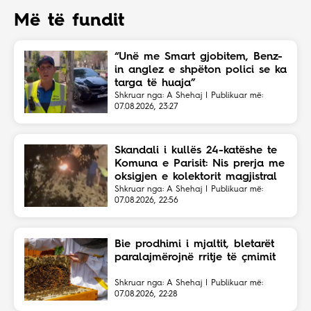
Më të fundit
“Unë me Smart gjobitem, Benz-
in anglez e shpëton polici se ka
targa të huaja”
Shkruar nga: A Shehaj | Publikuar më:
07.08.2026, 23:27
Skandali i kullës 24-katëshe te
Komuna e Parisit: Nis prerja me
oksigjen e kolektorit magjistral
në fshehtësi
Shkruar nga: A Shehaj | Publikuar më:
07.08.2026, 22:56
Bie prodhimi i mjaltit, bletarët
paralajmërojnë rritje të çmimit
Shkruar nga: A Shehaj | Publikuar më:
07.08.2026, 22:28