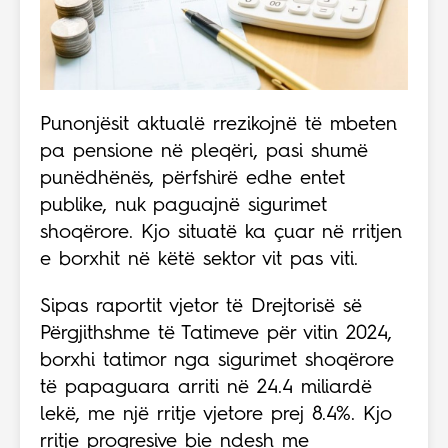
Punonjësit aktualë rrezikojnë të mbeten
pa pensione në pleqëri, pasi shumë
punëdhënës, përfshirë edhe entet
publike, nuk paguajnë sigurimet
shoqërore. Kjo situatë ka çuar në rritjen
e borxhit në këtë sektor vit pas viti.
Sipas raportit vjetor të Drejtorisë së
Përgjithshme të Tatimeve për vitin 2024,
borxhi tatimor nga sigurimet shoqërore
të papaguara arriti në 24.4 miliardë
lekë, me një rritje vjetore prej 8.4%. Kjo
rritje progresive bie ndesh me