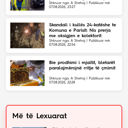
Shkruar nga: A Shehaj | Publikuar më:
07.08.2026, 23:27
Skandali i kullës 24-katëshe te
Komuna e Parisit: Nis prerja
me oksigjen e kolektorit
magjistral në fshehtësi
Shkruar nga: A Shehaj | Publikuar më:
07.08.2026, 22:56
Bie prodhimi i mjaltit, bletarët
paralajmërojnë rritje të çmimit
Shkruar nga: A Shehaj | Publikuar më:
07.08.2026, 22:28
Më të Lexuarat