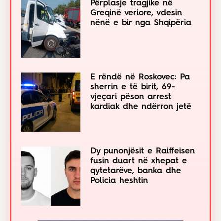
Përplasje tragjike në
Greqinë veriore, vdesin
nënë e bir nga Shqipëria
E rëndë në Roskovec: Pa
sherrin e të birit, 69-
vjeçari pëson arrest
kardiak dhe ndërron jetë
Dy punonjësit e Raiffeisen
fusin duart në xhepat e
qytetarëve, banka dhe
Policia heshtin