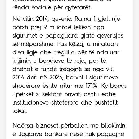
rënda sociale për qytetarët.
Në vitin 2014, qeveria Rama 1 gjeti një
borxh prej 9 miliardë lekësh nga
sigurimet e papaguara gjatë qeverisjes
së mëparshme. Pas kësaj, u miratuan
disa ligje dhe rregulla për të ndaluar
krijimin e borxheve të reja, por të
dhënat e fundit tregojnë se nga viti
2014 deri në 2024, borxhi i sigurimeve
shoqërore është rritur me 171%. Ky borxh
i përket si sektorit privat, ashtu edhe
institucioneve shtetërore dhe pushtetit
lokal.
Ndërsa bizneset përballen me bllokimin
e llogarive bankare nëse nuk paguajnë