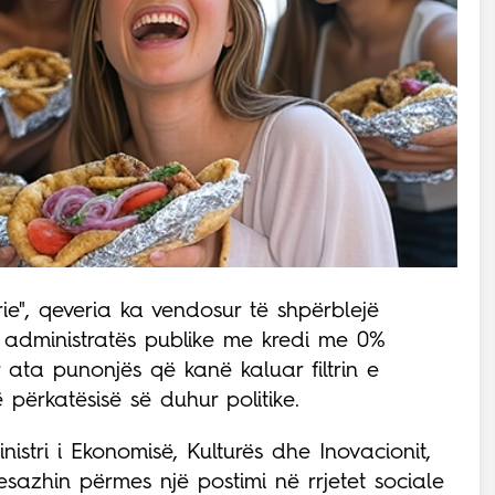
ie", qeveria ka vendosur të shpërblejë
 administratës publike me kredi me 0%
ër ata punonjës që kanë kaluar filtrin e
përkatësisë së duhur politike.
nistri i Ekonomisë, Kulturës dhe Inovacionit,
esazhin përmes një postimi në rrjetet sociale