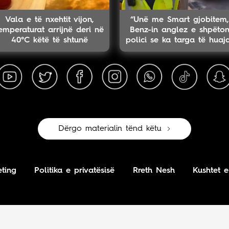
Vala e të nxehtit vijon,
“Unë me Smart gjobitem,
emperaturat arrijnë deri në
Benz-in anglez e shpëto
40°C këtë të shtunë
polici se ka targa të huaj
Dërgo materialin tënd këtu
ting
Politika e privatësisë
Rreth Nesh
Kushtet e