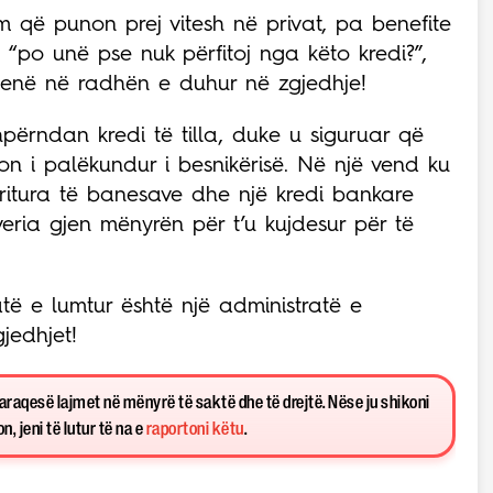
 që punon prej vitesh në privat, pa benefite
 “po unë pse nuk përfitoj nga këto kredi?”,
e qenë në radhën e duhur në zgjedhje!
hpërndan kredi të tilla, duke u siguruar që
on i palëkundur i besnikërisë. Në një vend ku
rritura të banesave dhe një kredi bankare
eria gjen mënyrën për t’u kujdesur për të
atë e lumtur është një administratë e
jedhjet!
paraqesë lajmet në mënyrë të saktë dhe të drejtë. Nëse ju shikoni
, jeni të lutur të na e
raportoni këtu
.