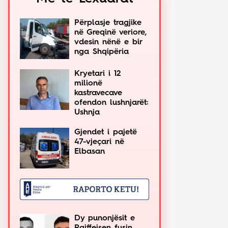
Përplasje tragjike
në Greqinë veriore,
vdesin nënë e bir
nga Shqipëria
Kryetari i 12
milionë
kastravecave
ofendon lushnjarët:
Ushnja
Gjendet i pajetë
47-vjeçari në
Elbasan
Dy punonjësit e