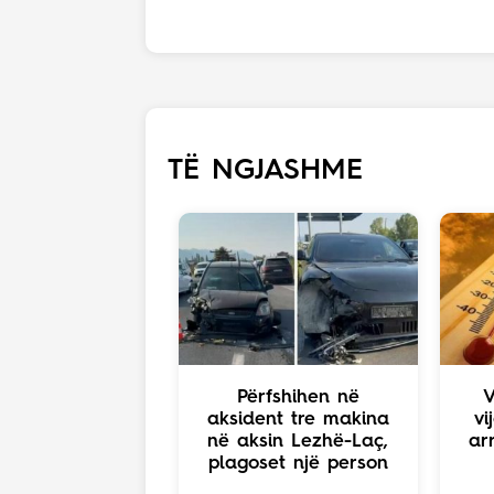
TË NGJASHME
Përfshihen në
V
aksident tre makina
vi
në aksin Lezhë-Laç,
ar
plagoset një person