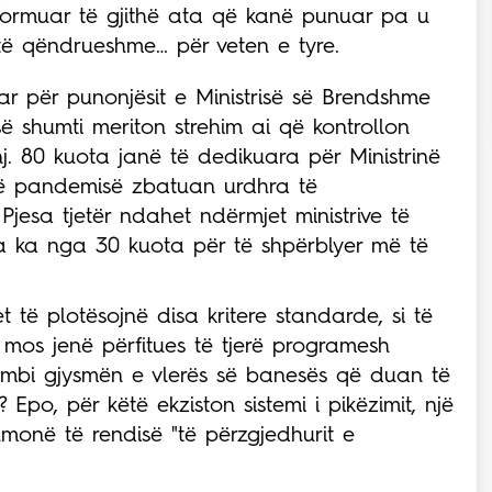
formuar të gjithë ata që kanë punuar pa u
të qëndrueshme… për veten e tyre.
ar për punonjësit e Ministrisë së Brendshme
së shumti meriton strehim ai që kontrollon
j. 80 kuota janë të dedikuara për Ministrinë
të pandemisë zbatuan urdhra të
esa tjetër ndahet ndërmjet ministrive të
ila ka nga 30 kuota për të shpërblyer më të
t të plotësojnë disa kritere standarde, si të
mos jenë përfitues të tjerë programesh
 mbi gjysmën e vlerës së banesës që duan të
 Epo, për këtë ekziston sistemi i pikëzimit, një
thmonë të rendisë "të përzgjedhurit e