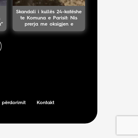
Skandali i kullës 24-katëshe
n
te Komuna e Parisit: Nis
a”
prerja me oksigjen e
kolektorit magjistral në
fshehtësi
 përdorimit
Kontakt