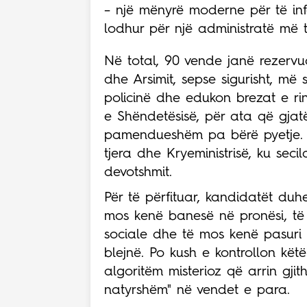
– një mënyrë moderne për të in
lodhur për një administratë më 
Në total, 90 vende janë rezervu
dhe Arsimit, sepse sigurisht, më 
policinë dhe edukon brezat e rin
e Shëndetësisë, për ata që gja
pamendueshëm pa bërë pyetje. Pj
tjera dhe Kryeministrisë, ku sec
devotshmit.
Për të përfituar, kandidatët duhe
mos kenë banesë në pronësi, të 
sociale dhe të mos kenë pasuri
blejnë. Po kush e kontrollon këtë?
algoritëm misterioz që arrin gji
natyrshëm" në vendet e para.