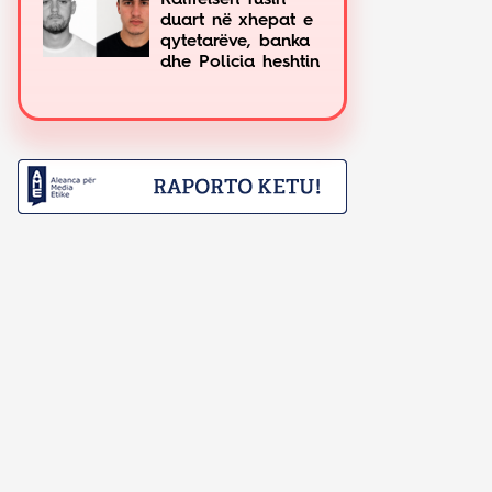
Raiffeisen fusin
duart në xhepat e
qytetarëve, banka
dhe Policia heshtin