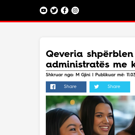
Kategoritë
Veç e Jona
Lajme
Qeveria shpërblen
Teknologji
administratës me k
Bota
Argëtim
Shkruar nga: M Gjini | Publikuar më: 11.03
Maqedoni
Share
Share