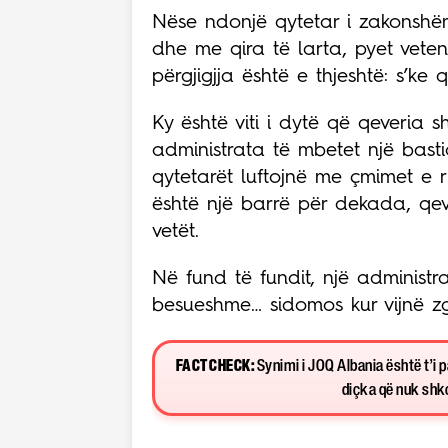
Nëse ndonjë qytetar i zakonshëm
dhe me qira të larta, pyet veten
përgjigjja është e thjeshtë: s’k
Ky është viti i dytë që qeveria s
administrata të mbetet një basti
qytetarët luftojnë me çmimet e 
është një barrë për dekada, qev
vetët.
Në fund të fundit, një administr
besueshme… sidomos kur vijnë zg
FACT CHECK:
Synimi i JOQ Albania është t’i 
diçka që nuk shkon