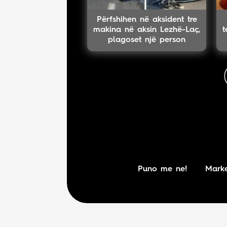
Përfshihen në aksident tre
makina në aksin Lezhë-Laç,
t
plagoset një person
Puno me ne!
Marke