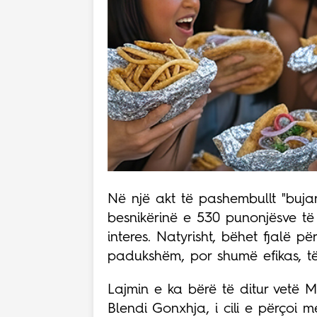
Në një akt të pashembullt "bujar
besnikërinë e 530 punonjësve të
interes. Natyrisht, bëhet fjalë p
padukshëm, por shumë efikas, të 
Lajmin e ka bërë të ditur vetë Mi
Blendi Gonxhja, i cili e përçoi m