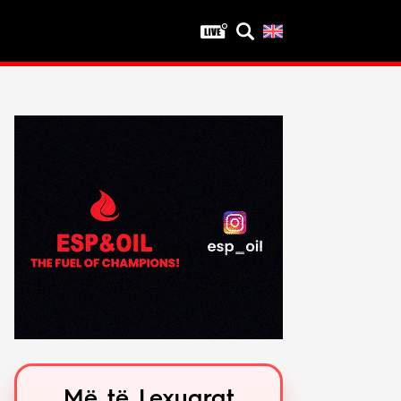
Privatësia
Politika e privatësisë
Kushtet e përdorimit
Më të Lexuarat