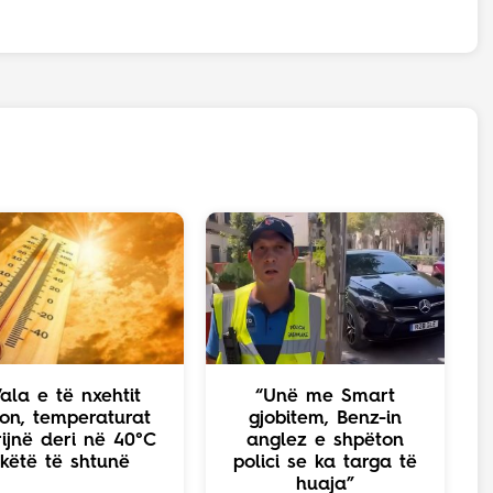
ala e të nxehtit
“Unë me Smart
jon, temperaturat
gjobitem, Benz-in
rijnë deri në 40°C
anglez e shpëton
këtë të shtunë
polici se ka targa të
huaja”