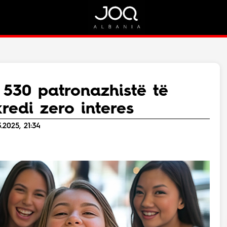
Rreth Nesh
Kontakt
Rreth Nesh
Marketing
Puno me ne!
Kontakt
 530 patronazhistë të
Live
redi zero interes
.2025, 21:34