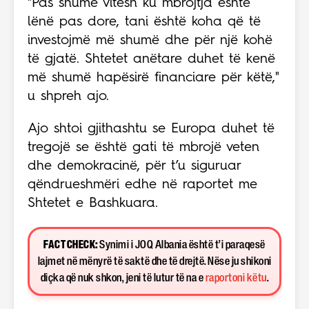
"Pas shumë vitesh ku mbrojtja është
lënë pas dore, tani është koha që të
investojmë më shumë dhe për një kohë
të gjatë. Shtetet anëtare duhet të kenë
më shumë hapësirë financiare për këtë,"
u shpreh ajo.
Ajo shtoi gjithashtu se Europa duhet të
tregojë se është gati të mbrojë veten
dhe demokracinë, për t’u siguruar
qëndrueshmëri edhe në raportet me
Shtetet e Bashkuara.
FACT CHECK:
Synimi i JOQ Albania është t’i paraqesë
lajmet në mënyrë të saktë dhe të drejtë. Nëse ju shikoni
diçka që nuk shkon, jeni të lutur të na e
raportoni këtu
.