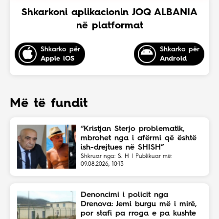
Shkarkoni aplikacionin JOQ ALBANIA
në platformat
Shkarko për
Shkarko për
Apple iOS
Android
Më të fundit
“Kristjan Sterjo problematik,
mbrohet nga i afërmi që është
ish-drejtues në SHISH”
Shkruar nga: S. H | Publikuar më:
09.08.2026, 10:13
Denoncimi i policit nga
Drenova: Jemi burgu më i mirë,
por stafi pa rroga e pa kushte