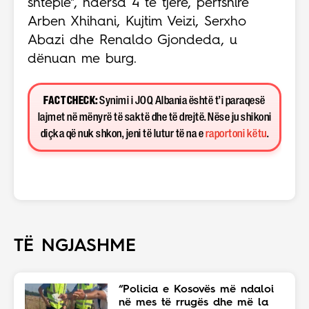
shtëpie", ndërsa 4 të tjerë, përfshirë
Arben Xhihani, Kujtim Veizi, Serxho
Abazi dhe Renaldo Gjondeda, u
dënuan me burg.
FACT CHECK:
Synimi i JOQ Albania është t’i paraqesë
lajmet në mënyrë të saktë dhe të drejtë. Nëse ju shikoni
diçka që nuk shkon, jeni të lutur të na e
raportoni këtu
.
TË NGJASHME
“Policia e Kosovës më ndaloi
në mes të rrugës dhe më la