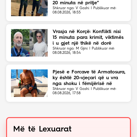
20 minuta në pritje”
Shkruar nga: V Gashi | Publikuar më:
08.08.2026, 18:55
Vrasja në Korçë: Konflikti nisi
15 minuta para krimit, viktimës
i u gjet një thikë në dorë
Shkruar nga: M Gjini | Publikuar më:
08.08.2026, 18:54
Pjesë e Forcave të Armatosura,
ky është 20-vjeçari që u vra
nga shoku i fëmijërisë në
Korçë
Shkruar nga: V Gashi | Publikuar më:
08.08.2026, 17:58
Më të Lexuarat