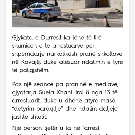
Gjykata e Durrësit ka lënë të lirë
shumicën e të arrestuarve për
shpërndarje narkotikësh pranë shkollave
në Kavajë, duke cilësuar ndalimin e tyre
të paligjshëm.
Pas një seance pa praninë e mediave,
gjyqtarja Suela Xhani liroi 8 nga 13 të
arrestuarit, duke u dhënë atyre masa
“detyrim paraqitje” dhe ndalim daljeje
jashtë shtetit.
Një person tjetër u la në "arrest