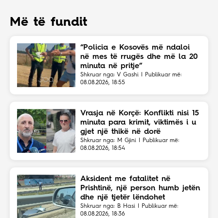
Më të fundit
“Policia e Kosovës më ndaloi
në mes të rrugës dhe më la 20
minuta në pritje”
Shkruar nga: V Gashi | Publikuar më:
08.08.2026, 18:55
Vrasja në Korçë: Konflikti nisi 15
minuta para krimit, viktimës i u
gjet një thikë në dorë
Shkruar nga: M Gjini | Publikuar më:
08.08.2026, 18:54
Aksident me fatalitet në
Prishtinë, një person humb jetën
dhe një tjetër lëndohet
Shkruar nga: B Hasi | Publikuar më:
08.08.2026, 18:36