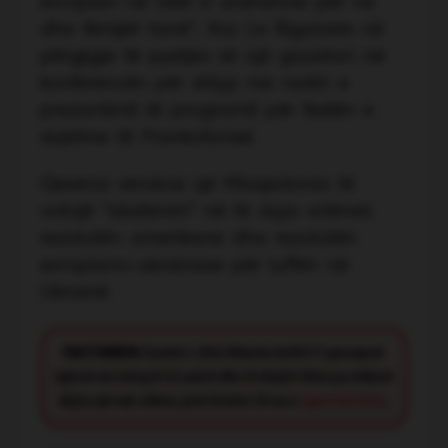
evropian në vitet e ardhshme për ne
dhe fëmijët tanë”, tha Le Rigolaire në
përgjigje të pyetjes së një gazetari në
konferencën për shtyp me rastin e
prezantimit të programit për festën e
sivjetme të Frankofonisë.
Qeveria vendosi që Maqedonia të
votojë “abstenim” në të dyja votimet,
rezolutën amerikane dhe rezolutën
evropiano-ukrainase për luftën në
Ukrainë.
FACT CHECK:
Synimi i JOQ Albania është t’i paraqesë
lajmet në mënyrë të saktë dhe të drejtë. Nëse ju shikoni
diçka që nuk shkon, jeni të lutur të na e
raportoni këtu
.