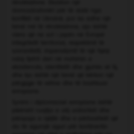
rëndësishme. Ekziston një
domosdoshmëri për të dalë nga
konflikti në Ukrainë, por ka edhe një
temë më të rëndësishme, ajo është
vlera që ne sot i japim në Evropë
integritetit territorial, respektimit të
sovranitetit, imperializmit të një fqinji
ndaj tjetrit deri në mohimin e
ekzistencës, identitetit dhe gjuhës së tij,
dhe kjo është një temë që kërkon një
përgjigje të vetme dhe të bashkuar
evropiane.
Synimi i diplomacisë evropiane është
pikërisht ruajtja e atij unitariteti dhe
përqasja e njëjtë dhe e përbashkët që
do të sigurojë siguri për kontinentin