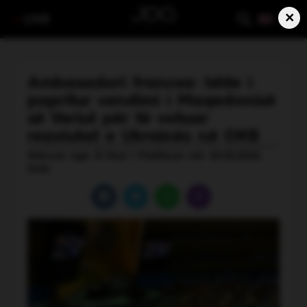
×
LIVE
Ambasadori francez: Ishte i
papritur vendimi i Maqedonisë
së Veriut për të votuar
rezolutat e Ukrainës në OKB
Shkruar nga: B Hasi | Publikuar më: 26.02.2025,
15:54