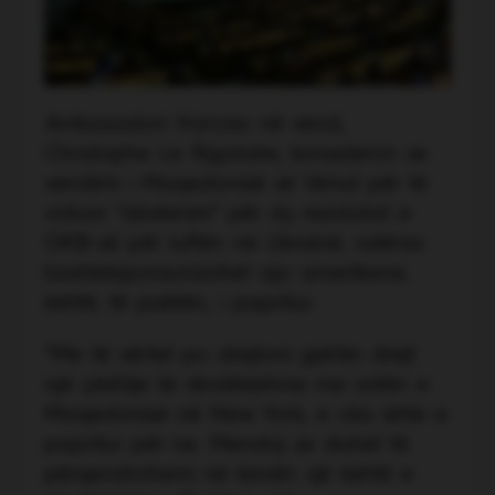
Ambasadori francez në vend,
Christophe Le Rigolaire, konsideron se
vendimi i Maqedonisë së Veriut për të
votuar “abstenim” për dy rezolutat e
OKB-së për luftën në Ukrainë, ndërsa
bashkësponsorizohet ajo amerikane,
është, të paktën, i papritur.
“Me të vërtet po drejtoni gishtin drejt
një çështje të rëndësishme me votën e
Maqedonisë në New York, e cila ishte e
papritur për ne. Mendoj se duhet të
përqendrohemi në temën që është e