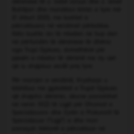
dënimeve të z. Sabit Januzi dhe z. Ismet
Bahtijari dhe mundësoi lirimin e tyre më
21 shkurt 2025, me kushtet e
përcaktuara në vendimet përkatëse.
Këto kushte do të mbeten në fuqi deri
në përfundim të dënimeve të dhëna
nga Trupi Gjykues, domethënë për
pjesën e mbetur të dënimit me dy vjet
që iu shqiptua secilit prej tyre.
Për marrjen e vendimit, Kryetarja u
këshillua me gjykatësit e Trupit Gjykues
që shqiptoi dënimin, sikurse parashihet
në nenin 51(2) të Ligjit për Dhomat e
Specializuara dhe Zyrën e Prokurorit të
Specializuar (“Ligji”) si dhe mori
parasysh faktorët e përcaktuar në