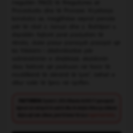
rregullën 196(3) të Rregullores së
Procedurës dhe të Provave. Kryetarja
konstatoi se, megjithëse veprat penale
për të cilat z. Januzi dhe z. Bahtijari u
shpallën fajtorë janë padyshim të
rënda, duke pasur parasysh pasojat që
ka frikësimi i dëshmitarëve për
administrimin e drejtësisë, ekzistonin
disa faktorë që peshuan në favor të
modifikimit të dënimit të tyre”, bëhet e
ditur ndër të tjera në njoftim.
FACT CHECK:
Synimi i JOQ Albania është t’i paraqesë
lajmet në mënyrë të saktë dhe të drejtë. Nëse ju shikoni
diçka që nuk shkon, jeni të lutur të na e
raportoni këtu
.