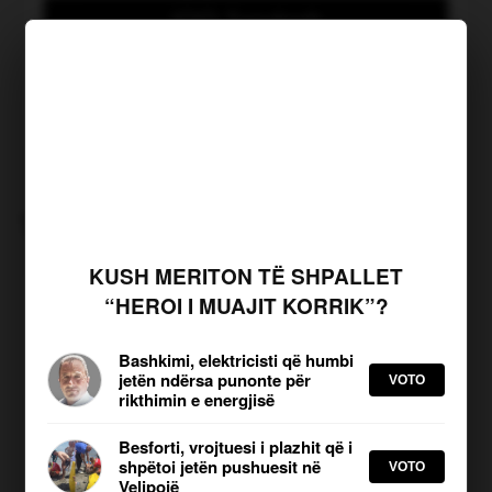
JOQ Sondazh
KLIKO PËR TË VOTUAR
Kush meriton të shpallet
“Heroi i muajit Korrik”?
TË NGJASHME
KUSH MERITON TË SHPALLET
Liburn Aliu deklarohet pas
“HEROI I MUAJIT KORRIK”?
marrjes në pyetje nga
Prokuroria
Bashkimi, elektricisti që humbi
Shkruar nga: B Hasi | Publikuar më:
05.08.2026, 14:58
jetën ndërsa punonte për
VOTO
rikthimin e energjisë
Shoqata e Qumështit thirrje
Besforti, vrojtuesi i plazhit që i
shpëtoi jetën pushuesit në
Ministrisë: Publikoni provat jo
VOTO
Bashkimi, elektricisti që humbi jetën
Velipojë
vetëm prezantimet,