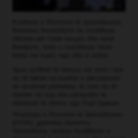
Kryetarja e Dhomave të Specializuara,
Ekaterina Trendafilova ka modifikuar
dënimin për Sabit Januzin dhe Ismet
Bahtijarin, duke u mundësuar atyre
lirimin me kusht, nga dita e sotme.
Sipas njoftimit të lëshuar sot, lirimi i tyre
do të bëhet me kushtet e përcaktuara
në vendimet përkatëse, të cilat do të
mbeten në fuqi deri përfundim të
dënimeve të dhëna nga Trupi Gjykues.
“Kryetarja e Dhomave të Specializuara
(DHSK), gjykatëse Ekaterina
Trendafilova, vendosi modifikimin e