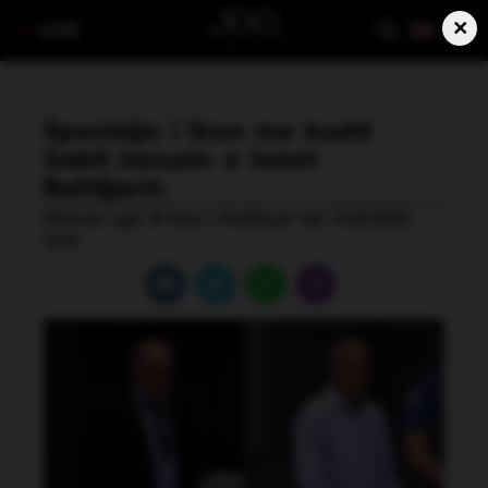
×
LIVE
Specialja i liron me kusht
Sabit Januzin e Ismet
Bahtijarin
Shkruar nga: B Hasi | Publikuar më: 21.02.2025,
12:22