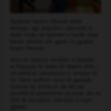
Gjyqtarja Ilirjana Olldashi është
tërhequr nga shqyrtimi i ankimimit të
Ajola Xoxës në Gjykatën e Apelit, duke
kaluar çështjen për gjykim te gjyqtari
Engert Pëllumbi.
Xoxa ka apeluar vendimin e Gjykatës
së Posaçme të datës 20 dhjetor 2024, i
cili urdhëron sekuestrimin e sendeve të
saj. Sipas njoftimit zyrtar të gjykatës,
Olldashi ka dorëzuar një akt për
paaftësi të përkohshme në punë, çka ka
bërë të nevojshme ndërrimin e trupit
gjykues.