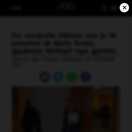
×
LIVE
Do vendoste kthimin ose jo të
pasurisë së Ajola Xoxës,
gjyqtarja tërhiqet nga gjykimi
Shkruar nga: F Tenolli | Publikuar më: 19.02.2025,
11:00