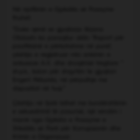
Në njoftimin e Gjykatës së Posaçme
thuhet:
“Duke qenë se gjyqtarja Ilirjana
Olldashi ka paraqitur aktin ‘Raport për
paaftësinë e përkohshme në punë’,
çështja e regjistruar mbi ankimin e
ankuesve A.X. dhe shoqërisë tregtare ‘
’
sh.p.k., kalon për shqyrtim te gjyqtari
Engert Pëllumbi, në përputhje me
dispozitat në fuqi.”
Çështja në fjalë lidhet me kundërshtimin
e sekuestrimit të pasurisë, një vendim i
marrë nga Gjykata e Posaçme e
Shkallës së Parë për Korrupsionin dhe
Krimin e Organizuar.