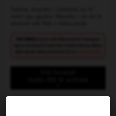
Tashmë, shqyrtimi i ankimimit do të
varet nga gjyqtari Pëllumbi, i cili do të
vendosë mbi fatin e kësaj padie.
FACT CHECK:
Synimi i JOQ Albania është t’i paraqesë
lajmet në mënyrë të saktë dhe të drejtë. Nëse ju shikoni
diçka që nuk shkon, jeni të lutur të na e
raportoni këtu
.
JOQ Sondazh
KLIKO PËR TË VOTUAR
Kush meriton të shpallet
“Heroi i muajit Korrik”?