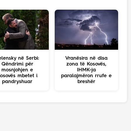
elensky në Serbi:
Vranësira në disa
Qëndrimi për
zona të Kosovës,
mosnjohjen e
IHMK-ja
osovës mbetet i
paralajmëron rrufe e
pandryshuar
breshër