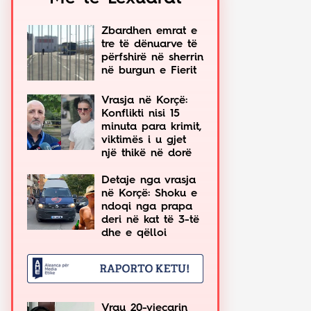
Zbardhen emrat e
tre të dënuarve të
përfshirë në sherrin
në burgun e Fierit
Vrasja në Korçë:
Konflikti nisi 15
minuta para krimit,
viktimës i u gjet
një thikë në dorë
Detaje nga vrasja
në Korçë: Shoku e
ndoqi nga prapa
deri në kat të 3-të
dhe e qëlloi
Vrau 20-vjeçarin