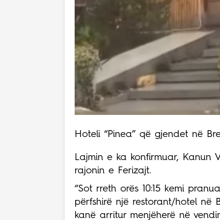
Hoteli “Pinea” që gjendet në Bre
Lajmin e ka konfirmuar, Kanun Ve
rajonin e Ferizajt.
“Sot rreth orës 10:15 kemi pranua
përfshirë një restorant/hotel në 
kanë arritur menjëherë në vendin