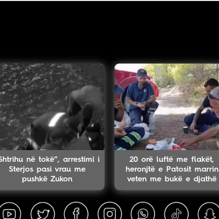
Shtrihu në tokë”, arrestimi i
20 orë luftë me flakët,
Sterjos pasi vrau me
heronjtë e Patosit marrin
pushkë Zukon
veten me bukë e djathë