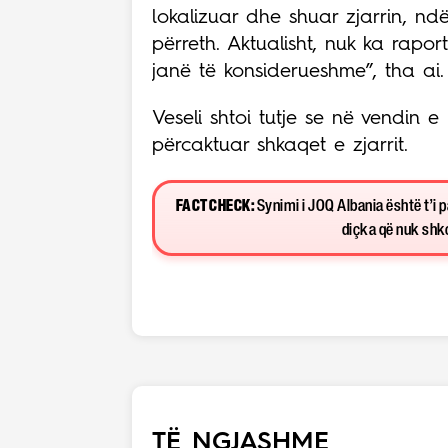
lokalizuar dhe shuar zjarrin, nd
përreth. Aktualisht, nuk ka rapo
janë të konsiderueshme”, tha ai.
Veseli shtoi tutje se në vendin 
përcaktuar shkaqet e zjarrit.
FACT CHECK:
Synimi i JOQ Albania është t’i 
diçka që nuk shkon
TË NGJASHME