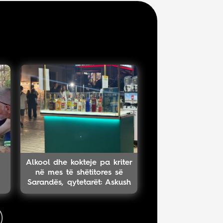
Alkool dhe kokteje pa kriter
në mes të shëtitores së
Sarandës, qytetarët: Askush
s’pyet për moshën