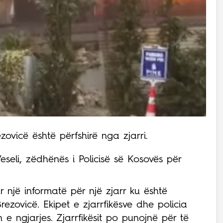
zovicë është përfshirë nga zjarri.
seli, zëdhënës i Policisë së Kosovës për
r një informatë për një zjarr ku është
Brezovicë. Ekipet e zjarrfikësve dhe policia
 e ngjarjes. Zjarrfikësit po punojnë për të