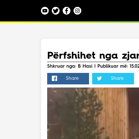
Kategoritë
Veç e Jona
Lajme
Përfshihet nga zja
Teknologji
Bota
Shkruar nga: B Hasi | Publikuar më: 15.02.
Argëtim
Share
Share
Maqedoni