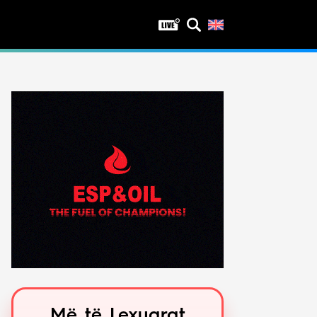
Privatësia
Politika e privatësisë
Kushtet e përdorimit
Më të Lexuarat