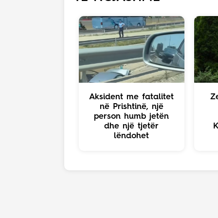
Aksident me fatalitet
Z
në Prishtinë, një
person humb jetën
dhe një tjetër
K
lëndohet