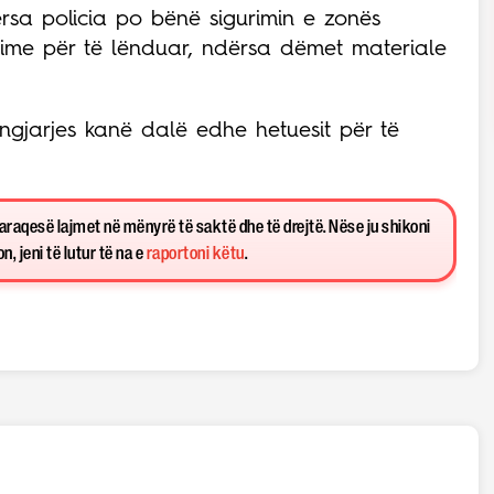
ërsa policia po bënë sigurimin e zonës
rtime për të lënduar, ndërsa dëmet materiale
e ngjarjes kanë dalë edhe hetuesit për të
paraqesë lajmet në mënyrë të saktë dhe të drejtë. Nëse ju shikoni
, jeni të lutur të na e
raportoni këtu
.