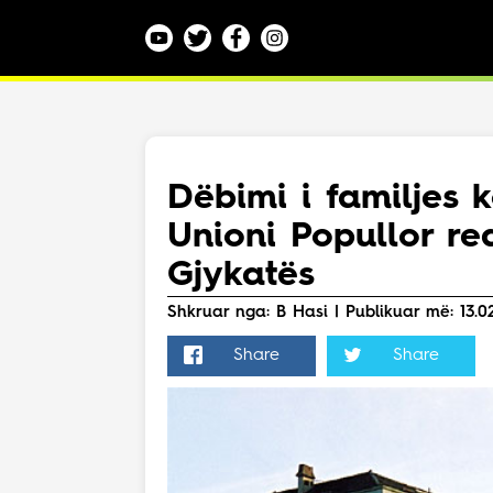
Kategoritë
Veç e Jona
Lajme
Dëbimi i familjes
Teknologji
Unioni Popullor re
Bota
Argëtim
Gjykatës
Maqedoni
Shkruar nga: B Hasi | Publikuar më: 13.02.
Share
Share