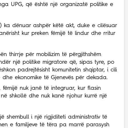
nga UPG, që është një organizatë politike e
G) ka dënuar ashpër këtë akt, duke e cilësuar
anërisht kur preken fëmijë të lindur dhe rritur
n thirrje për mobilizim të përgjithshëm
dër një politike migratore që, sipas tyre, po
hkon padrejtësisht komunitetin shqiptar, i cili
re dhe ekonomike të Gjenevës për dekada.
fëmijë nuk janë të integruar, kur flasin
ë në shkollë dhe nuk kanë njohur kurrë një
 shembull i një rigjiditeti administrativ të
dhmen e familjeve të tëra pa marrë parasysh