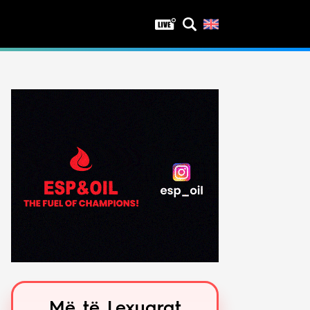
Privatësia
Politika e privatësisë
Kushtet e përdorimit
Më të Lexuarat