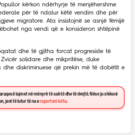
ni Popullor kërkon ndërhyrje të menjëhershme
ederale për të ndalur këtë vendim dhe për
ligjeve migratore. Ata insistojnë se asnjë fëmijë
 dëbohet nga vendi që e konsideron shtëpinë
qatat dhe të gjitha forcat progresiste të
Zvicër solidare dhe mikpritëse, duke
a dhe diskriminuese që prekin më të dobëtit e
paraqesë lajmet në mënyrë të saktë dhe të drejtë. Nëse ju shikoni
, jeni të lutur të na e
raportoni këtu
.