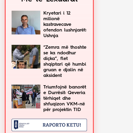
Kryetari i 12
milionë
kastravecave
ofendon lushnjarët:
Ushnja
“Zemra më thoshte
se ka ndodhur
diçka”, flet
shqiptari që humbi
gruan e djalin në
aksident
Triumfojnë banorët
e Durrësit: Qeveria
tërhiqet dhe
shfuqizon VKM-në
për projektin TID