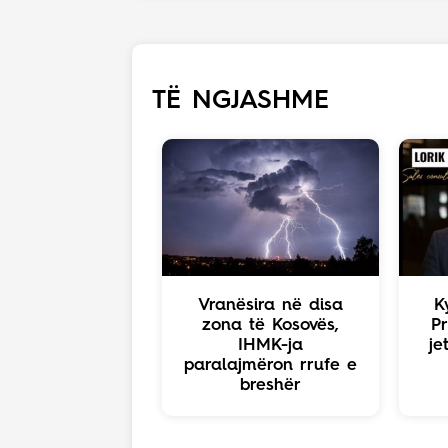
TË NGJASHME
Vranësira në disa
K
zona të Kosovës,
Pr
IHMK-ja
je
paralajmëron rrufe e
breshër