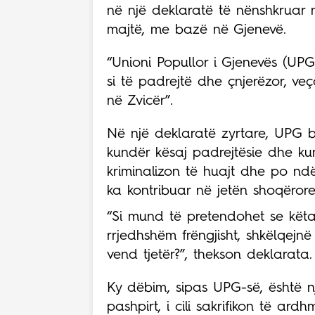
në një deklaratë të nënshkruar 
majtë, me bazë në Gjenevë.
“Unioni Popullor i Gjenevës (UP
si të padrejtë dhe çnjerëzor, veç
në Zvicër”.
Në një deklaratë zyrtare, UPG bë
kundër kësaj padrejtësie dhe kun
kriminalizon të huajt dhe po ndës
ka kontribuar në jetën shoqëro
“Si mund të pretendohet se këta 
rrjedhshëm frëngjisht, shkëlqejn
vend tjetër?”, thekson deklarata.
Ky dëbim, sipas UPG-së, është një
pashpirt, i cili sakrifikon të ar