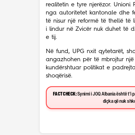
realitetin e tyre njerëzor. Unio
nga autoritetet kantonale dhe f
të nisur një reformë të thellë të 
i lindur në Zvicër nuk duhet të
e tij.
Në fund, UPG nxit qytetarët, sho
angazhohen për të mbrojtur një 
kundërshtuar politikat e padrejt
shoqërisë.
FACT CHECK:
Synimi i JOQ Albania është t’i 
diçka që nuk shkon