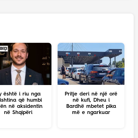
y është i riu nga
Pritje deri në një orë
ishtina që humbi
në kufi, Dheu i
tën në aksidentin
Bardhë mbetet pika
në Shqipëri
më e ngarkuar