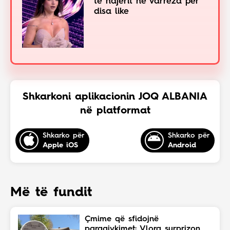
të ndjerit në varreza për
disa like
Shkarkoni aplikacionin JOQ ALBANIA
në platformat
Shkarko për
Shkarko për
Apple iOS
Android
Më të fundit
Çmime që sfidojnë
paragjykimet: Vlora surprizon