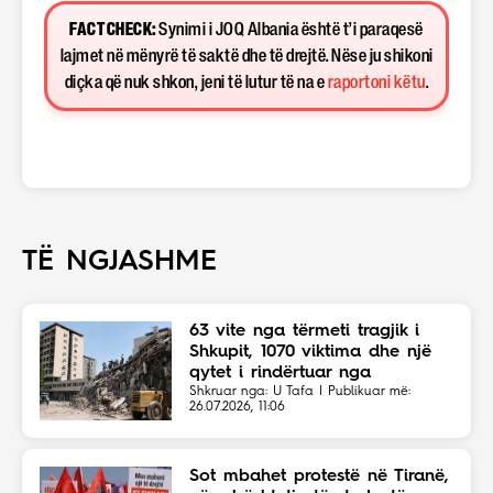
FACT CHECK:
Synimi i JOQ Albania është t’i paraqesë
lajmet në mënyrë të saktë dhe të drejtë. Nëse ju shikoni
diçka që nuk shkon, jeni të lutur të na e
raportoni këtu
.
TË NGJASHME
63 vite nga tërmeti tragjik i
Shkupit, 1070 viktima dhe një
qytet i rindërtuar nga
solidariteti botëror
Shkruar nga: U Tafa | Publikuar më:
26.07.2026, 11:06
Sot mbahet protestë në Tiranë,