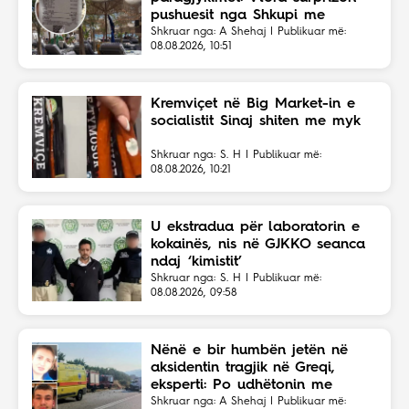
pushuesit nga Shkupi me
faturën ekonomike
Shkruar nga: A Shehaj | Publikuar më:
08.08.2026, 10:51
Kremviçet në Big Market-in e
socialistit Sinaj shiten me myk
Shkruar nga: S. H | Publikuar më:
08.08.2026, 10:21
U ekstradua për laboratorin e
kokainës, nis në GJKKO seanca
ndaj ‘kimistit’
Shkruar nga: S. H | Publikuar më:
08.08.2026, 09:58
Nënë e bir humbën jetën në
aksidentin tragjik në Greqi,
eksperti: Po udhëtonin me
shpejtësi të lartë
Shkruar nga: A Shehaj | Publikuar më: