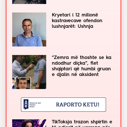
Kryetari i 12 milionë
kastravecave ofendon
lushnjarët: Ushnja
“Zemra më thoshte se ka
ndodhur diçka”, flet
shqiptari që humbi gruan
e djalin në aksident
TikToksja trazon shpirtin e