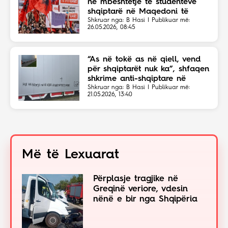
në mbështetje të studentëve
shqiptarë në Maqedoni të
Veriut
Shkruar nga: B Hasi | Publikuar më:
26.05.2026, 08:45
“As në tokë as në qiell, vend
për shqiptarët nuk ka”, shfaqen
shkrime anti-shqiptare në
Shkup
Shkruar nga: B Hasi | Publikuar më:
21.05.2026, 13:40
Më të Lexuarat
Përplasje tragjike në
Greqinë veriore, vdesin
nënë e bir nga Shqipëria