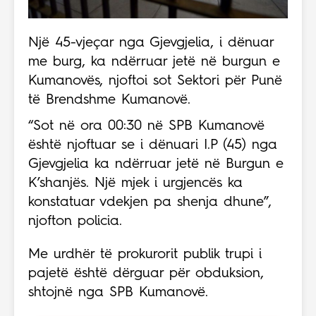
Një 45-vjeçar nga Gjevgjelia, i dënuar
me burg, ka ndërruar jetë në burgun e
Kumanovës, njoftoi sot Sektori për Punë
të Brendshme Kumanovë.
“Sot në ora 00:30 në SPB Kumanovë
është njoftuar se i dënuari I.P (45) nga
Gjevgjelia ka ndërruar jetë në Burgun e
K’shanjës. Një mjek i urgjencës ka
konstatuar vdekjen pa shenja dhune”,
njofton policia.
Me urdhër të prokurorit publik trupi i
pajetë është dërguar për obduksion,
shtojnë nga SPB Kumanovë.