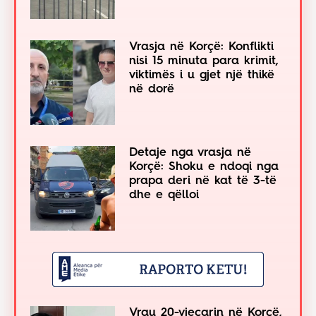
Vrasja në Korçë: Konflikti
nisi 15 minuta para krimit,
viktimës i u gjet një thikë
në dorë
Detaje nga vrasja në
Korçë: Shoku e ndoqi nga
prapa deri në kat të 3-të
dhe e qëlloi
Vrau 20-vjeçarin në Korçë,