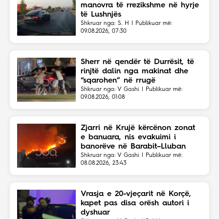
manovra të rrezikshme në hyrje
të Lushnjës
Shkruar nga: S. H | Publikuar më:
09.08.2026, 07:30
Sherr në qendër të Durrësit, të
rinjtë dalin nga makinat dhe
“sqarohen” në rrugë
Shkruar nga: V Gashi | Publikuar më:
09.08.2026, 01:08
Zjarri në Krujë kërcënon zonat
e banuara, nis evakuimi i
banorëve në Barabit–Lluban
Shkruar nga: V Gashi | Publikuar më:
08.08.2026, 23:43
Vrasja e 20-vjeçarit në Korçë,
kapet pas disa orësh autori i
dyshuar