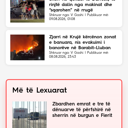
rinjtë dalin nga makinat dhe
“sqarohen” në rrugë
Shkruar nga: V Gashi | Publikuar më:
09.08.2026, 01:08
Zjarri në Krujë kërcënon zonat
e banuara, nis evakuimi i
banorëve në Barabit–Lluban
Shkruar nga: V Gashi | Publikuar më:
08.08.2026, 23:43
Më të Lexuarat
Zbardhen emrat e tre të
dënuarve të përfshirë në
sherrin në burgun e Fierit