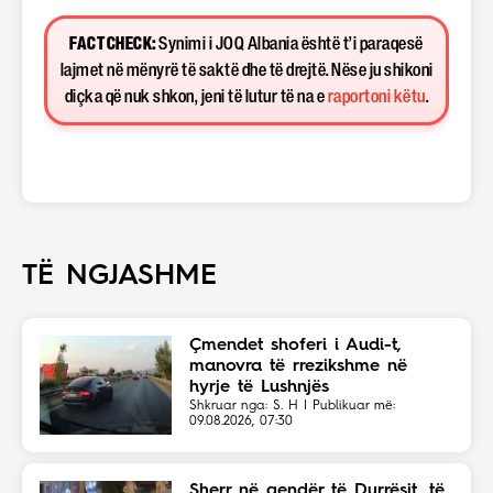
FACT CHECK:
Synimi i JOQ Albania është t’i paraqesë
lajmet në mënyrë të saktë dhe të drejtë. Nëse ju shikoni
diçka që nuk shkon, jeni të lutur të na e
raportoni këtu
.
TË NGJASHME
Çmendet shoferi i Audi-t,
manovra të rrezikshme në
hyrje të Lushnjës
Shkruar nga: S. H | Publikuar më:
09.08.2026, 07:30
Sherr në qendër të Durrësit, të