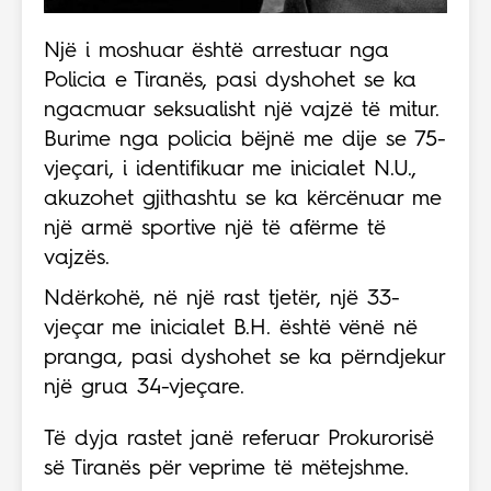
Një i moshuar është arrestuar nga
Policia e Tiranës, pasi dyshohet se ka
ngacmuar seksualisht një vajzë të mitur.
Burime nga policia bëjnë me dije se 75-
vjeçari, i identifikuar me inicialet N.U.,
akuzohet gjithashtu se ka kërcënuar me
një armë sportive një të afërme të
vajzës.
Ndërkohë, në një rast tjetër, një 33-
vjeçar me inicialet B.H. është vënë në
pranga, pasi dyshohet se ka përndjekur
një grua 34-vjeçare.
Të dyja rastet janë referuar Prokurorisë
së Tiranës për veprime të mëtejshme.