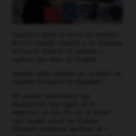
Gjykata e Apelit në Romë ka vendosur
të mos miratojë ndalimin e 43 shtetasve
të huaj të strehuar në qendrat e
ngritura nga Italia në Shqipëri.
Vendimi është përcjellë për shqyrtim në
Gjykatën Evropiane të Drejtësisë.
Për pasojë, azilkërkuesit nga
Bangladeshi dhe Egjipti do të
dërgohen në Itali dhe do të lirohen
nga ndalimi aktual në Shqipëri.
Gjyqtarët pezulluan vendimet që i