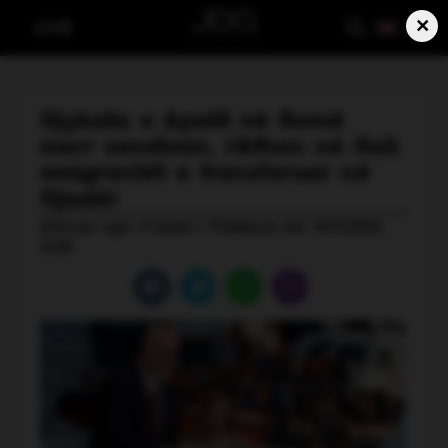
×
LIVE
Gjykata e Apelit në Romë
merr vendimin, rikthen në Itali
emigrantët e transferuar në
Gjadër
Shkruar nga: V Gashi | Publikuar më: 31.01.2025,
21:58