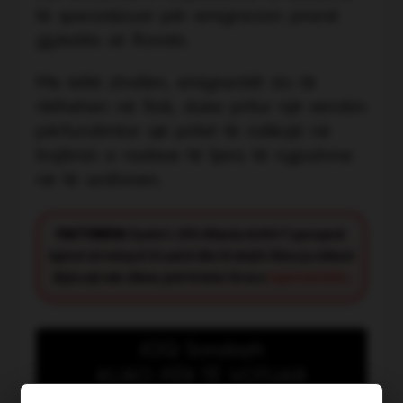
të specializuar për emigracion pranë
gjykatës së Romës.
Me këtë zhvillim, emigrantët do të
rikthehen në Itali, duke pritur një vendim
përfundimtar që pritet të ndikojë në
trajtimin e rasteve të tjera të ngjashme
në të ardhmen.
FACT CHECK:
Synimi i JOQ Albania është t’i paraqesë
lajmet në mënyrë të saktë dhe të drejtë. Nëse ju shikoni
diçka që nuk shkon, jeni të lutur të na e
raportoni këtu
.
JOQ Sondazh
KLIKO PËR TË VOTUAR