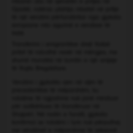
mbanin ata në qendrën e pritjes në
Gjadër, ndërsa çështja mbetet në pritje
të një vendimi përfundimtar nga gjykata
evropiane mbi sigurinë e vendeve të
tretë.
Transferimi i emigrantëve drejt Italisë
pritet të ndodhë nesër në mëngjes, me
shumë mundësi në bordin e një anijeje
të Rojës Bregdetare.
Vendimi i gjykatës vjen në vijim të
precedentëve të mëparshëm, ku
ndalime të ngjashme nuk janë miratuar
për azilkërkues të transferuar në
Shqipëri. Në rastin e fundit, gjykata
konfirmoi se ndalimi i tyre nuk përputhej
me vendimet e mëparshme të seksionit