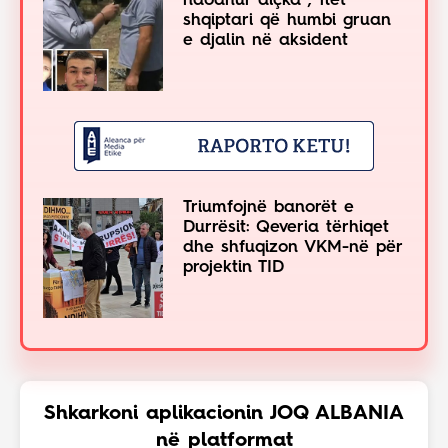
ndodhur diçka”, flet
shqiptari që humbi gruan
e djalin në aksident
Triumfojnë banorët e
Durrësit: Qeveria tërhiqet
dhe shfuqizon VKM-në për
projektin TID
Shkarkoni aplikacionin JOQ ALBANIA
në platformat