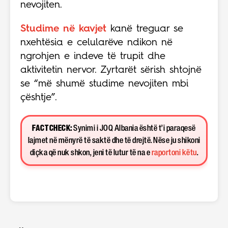
nevojiten.
Studime në kavjet
kanë treguar se
nxehtësia e celularëve ndikon në
ngrohjen e indeve të trupit dhe
aktivitetin nervor. Zyrtarët sërish shtojnë
se “më shumë studime nevojiten mbi
çështje”.
FACT CHECK:
Synimi i JOQ Albania është t’i paraqesë
lajmet në mënyrë të saktë dhe të drejtë. Nëse ju shikoni
diçka që nuk shkon, jeni të lutur të na e
raportoni këtu
.