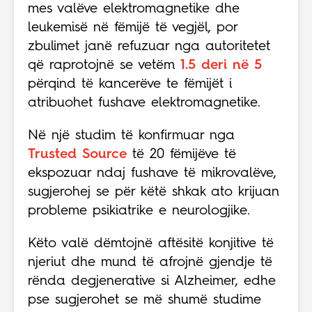
mes valëve elektromagnetike dhe
leukemisë në fëmijë të vegjël, por
zbulimet janë refuzuar nga autoritetet
që raprotojnë se vetëm
1.5 deri në 5
përqind të kancerëve te fëmijët i
atribuohet fushave elektromagnetike.
Në një studim të konfirmuar nga
Trusted Source
të 20 fëmijëve të
ekspozuar ndaj fushave të mikrovalëve,
sugjerohej se për këtë shkak ato krijuan
probleme psikiatrike e neurologjike.
Këto valë dëmtojnë aftësitë konjitive të
njeriut dhe mund të afrojnë gjendje të
rënda degjenerative si Alzheimer, edhe
pse sugjerohet se më shumë studime