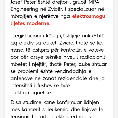
Josef Peter është drejtor i grupit MPA
Engineering në Zvicër, i specializuar në
mbrojtjen e njerëzve nga
elektrosmogu
i jetës moderne.
“Legjislacioni i kësaj çështjeje nuk është
aq efektiv sa duket. Zvicra thotë se ka
masa të ashpra për kontrollin e valëve
por për arsye teknike niveli i radiacionit
mbetet i njëjtë”, thotë Peter, duke shtuar
se problemi është vendndodhja e
antenave në zonat rezidenciale dhe jo
intensiteti i fushës së tyre
elektromagnetike.
Disa studime kanë konfirmuar lidhjen
mes kancerit si leukemia dhe linjave të
tensionit të lartë elektrik, edhe pse