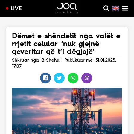
LIVE
Dëmet e shëndetit nga valët e
rrjetit celular ‘nuk gjejnë
qeveritar që t’i dëgjojë’
Shkruar nga: B Shehu | Publikuar më: 31.01.2025,
17:07