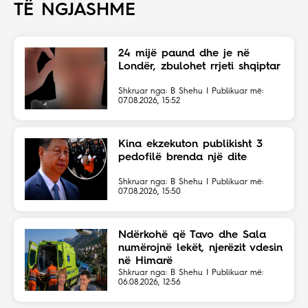
TË NGJASHME
24 mijë paund dhe je në
Londër, zbulohet rrjeti shqiptar
Shkruar nga: B Shehu | Publikuar më:
07.08.2026, 15:52
Kina ekzekuton publikisht 3
pedofilë brenda një dite
Shkruar nga: B Shehu | Publikuar më:
07.08.2026, 15:50
Ndërkohë që Tavo dhe Sala
numërojnë lekët, njerëzit vdesin
në Himarë
Shkruar nga: B Shehu | Publikuar më:
06.08.2026, 12:56