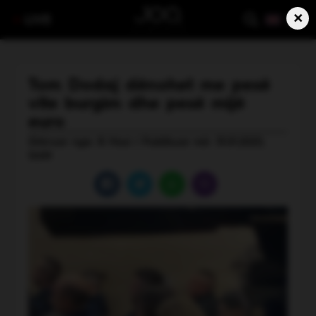
×
LIVE
Tom Dodaj dënohet me pesë
vite burgim dhe pesë mijë
euro
Shkruar nga: B Hasi | Publikuar më: 31.01.2025,
15:09