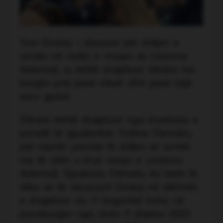
Tom Dodaj, i akuzuar për shitjen e
armës në rastin e vrasjes së Liridona
Ademajt, iu është shqiptuar dënimi me
burgim prej pesë vitesh dhe pesë mijë
euro gjobë.
Dënimi është shqiptuar nga kryetarja e
panelit të gjyqtarëve, Fatime Demaku,
për veprën penale të shitjes së armës
me të cilën u krye vrasja e Liridona
Ademajt. Gjyqtarja Demaku ka bërë të
ditur se të akuzuarit Dodaj në dënimin
e shqiptuar do t’i llogaritet koha në
paraburgim nga data 9 dhjetor 2023