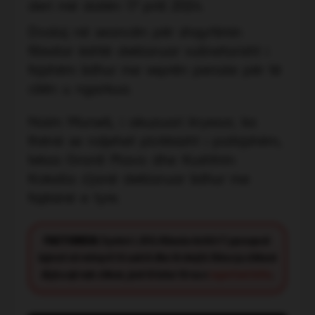
deri më datën 17 prill 2024.
Dodaj në seancën për shqyrtimin
fillestar është deklaruar vullnetarisht i
fajshëm lidhur me veprën penale për të
cilën u ngarkua.
Naim Murseli, i akuzuari kryesor, ka
thënë se ndjehet plotësisht i pafajshëm,
teksa Granit Plava dhe Kushtrim
Kokalla s’janë deklaruar lidhur me
fajësinë e tyre.
FACT CHECK:
Synimi i JOQ Albania është t’i paraqesë
lajmet në mënyrë të saktë dhe të drejtë. Nëse ju shikoni
diçka që nuk shkon, jeni të lutur të na e
raportoni këtu
.