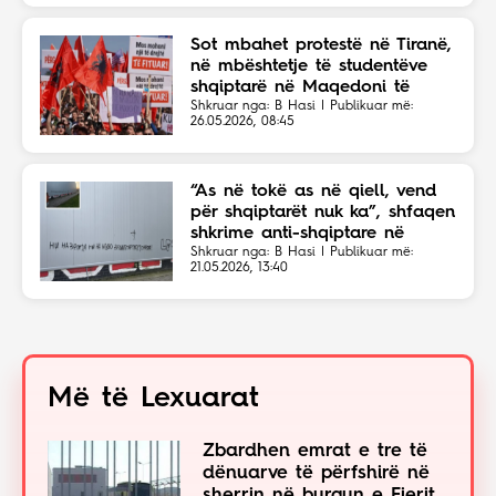
Sot mbahet protestë në Tiranë,
në mbështetje të studentëve
shqiptarë në Maqedoni të
Veriut
Shkruar nga: B Hasi | Publikuar më:
26.05.2026, 08:45
“As në tokë as në qiell, vend
për shqiptarët nuk ka”, shfaqen
shkrime anti-shqiptare në
Shkup
Shkruar nga: B Hasi | Publikuar më:
21.05.2026, 13:40
Më të Lexuarat
Zbardhen emrat e tre të
dënuarve të përfshirë në
sherrin në burgun e Fierit