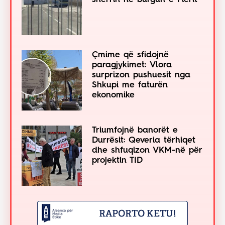
Çmime që sfidojnë
paragjykimet: Vlora
surprizon pushuesit nga
Shkupi me faturën
ekonomike
Triumfojnë banorët e
Durrësit: Qeveria tërhiqet
dhe shfuqizon VKM-në për
projektin TID