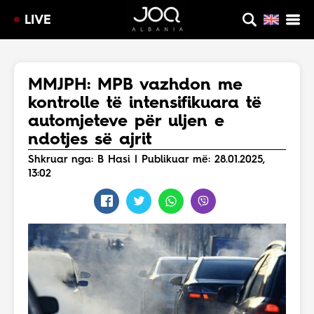
LIVE
MMJPH: MPB vazhdon me
kontrolle të intensifikuara të
automjeteve për uljen e
ndotjes së ajrit
Shkruar nga: B Hasi | Publikuar më: 28.01.2025,
13:02