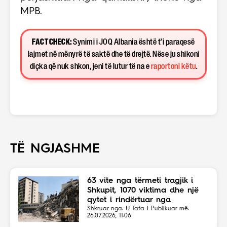
MPB.
FACT CHECK:
Synimi i JOQ Albania është t’i paraqesë
lajmet në mënyrë të saktë dhe të drejtë. Nëse ju shikoni
diçka që nuk shkon, jeni të lutur të na e
raportoni këtu
.
TË NGJASHME
63 vite nga tërmeti tragjik i
Shkupit, 1070 viktima dhe një
qytet i rindërtuar nga
solidariteti botëror
Shkruar nga: U Tafa | Publikuar më:
26.07.2026, 11:06