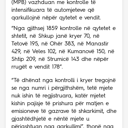
(MPB) vazhduan me kontrolle të
intensifikuara të automjeteve që
qarkullojnë nëpër qytetet e vendit.
“Nga gjithsej 1859 kontrolle në qytetet e
shtetit, në Shkup janë kryer 70, në
Tetovë 195, në Ohër 383, në Manastir
429, në Veles 102, në Kumanovë 150, në
Shtip 209, në Strumicë 143 dhe nëpër
rrugët e vendit 178”.
“Të dhënat nga kontrolli i kryer tregojnë
se nga numri i përgjithshëm, tetë mjete
nuk ishin të regjistruara, katër mjetet
kishin pajisje të prishura për matjen e
emisioneve të gazrave të shkarkimit, dhe
gjashtëdhjetë e nëntë mjete u
përjashtuan nga qarkullimi”, thonë nga