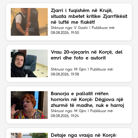
Zjarri i fuqishëm në Krujë,
situata mbetet kritike: Zjarrfikësit
në luftë me flakët!
Shkruar nga: V Gashi | Publikuar më:
08.08.2026, 19:50
Vrau 20-vjeçarin në Korçë, del
emri dhe foto e autorit
Shkruar nga: M Gjini | Publikuar më:
08.08.2026, 19:38
Banorja e pallatit rrëfen
horrorin në Korçë: Dëgjova një
zhurmë të madhe, nuk e harroj
atë skenë
Shkruar nga: M Gjini | Publikuar më:
08.08.2026, 19:24
Detaje nga vrasja në Korçë: