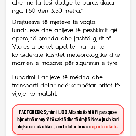
dhe me lartësi dallge të parashikuar
nga 1.50 deri 3.50 metra.”
Drejtuesve të mjeteve të vogla
lundruese dhe anijeve të peshkimit që
operojnë brenda dhe jashtë gjirit të
Vlorës u bëhet apel të marrin në
konsideratë kushtet meteorologjike dhe
marrjen e masave për sigurimin e tyre.
Lundrimi i anijeve të mëdha dhe
transporti detar ndërkombëtar pritet të
vijojë normalisht.
FACT CHECK:
Synimi i JOQ Albania është t’i paraqesë
lajmet në mënyrë të saktë dhe të drejtë. Nëse ju shikoni
diçka që nuk shkon, jeni të lutur të na e
raportoni këtu
.