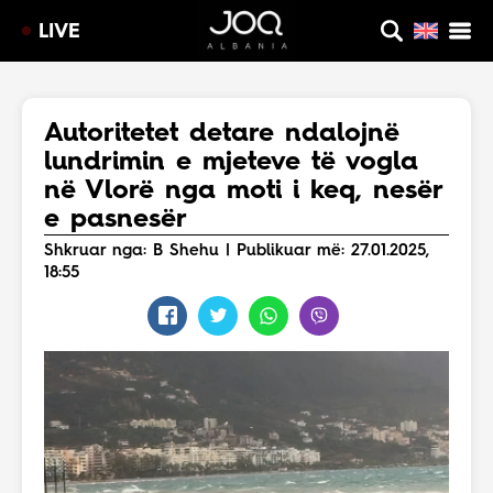
LIVE
Autoritetet detare ndalojnë
lundrimin e mjeteve të vogla
në Vlorë nga moti i keq, nesër
e pasnesër
Shkruar nga: B Shehu | Publikuar më: 27.01.2025,
18:55