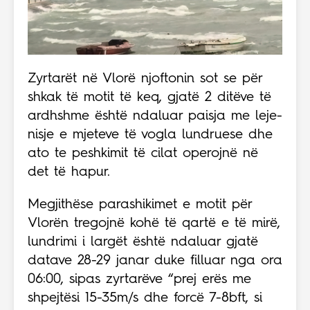
Zyrtarët në Vlorë njoftonin sot se për
shkak të motit të keq, gjatë 2 ditëve të
ardhshme është ndaluar paisja me leje-
nisje e mjeteve të vogla lundruese dhe
ato te peshkimit të cilat operojnë në
det të hapur.
Megjithëse parashikimet e motit për
Vlorën tregojnë kohë të qartë e të mirë,
lundrimi i largët është ndaluar gjatë
datave 28-29 janar duke filluar nga ora
06:00, sipas zyrtarëve “prej erës me
shpejtësi 15-35m/s dhe forcë 7-8bft, si