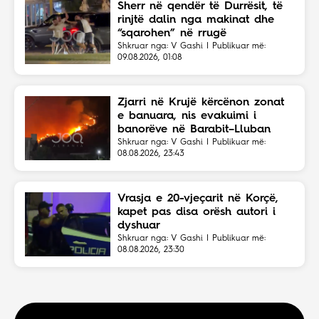
Sherr në qendër të Durrësit, të
rinjtë dalin nga makinat dhe
“sqarohen” në rrugë
Shkruar nga: V Gashi | Publikuar më:
09.08.2026, 01:08
Zjarri në Krujë kërcënon zonat
e banuara, nis evakuimi i
banorëve në Barabit–Lluban
Shkruar nga: V Gashi | Publikuar më:
08.08.2026, 23:43
Vrasja e 20-vjeçarit në Korçë,
kapet pas disa orësh autori i
dyshuar
Shkruar nga: V Gashi | Publikuar më:
08.08.2026, 23:30