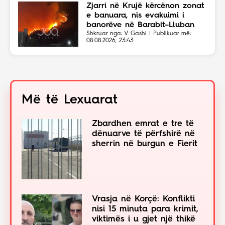
Zjarri në Krujë kërcënon zonat
e banuara, nis evakuimi i
banorëve në Barabit–Lluban
Shkruar nga: V Gashi | Publikuar më:
08.08.2026, 23:43
Më të Lexuarat
Zbardhen emrat e tre të
dënuarve të përfshirë në
sherrin në burgun e Fierit
Vrasja në Korçë: Konflikti
nisi 15 minuta para krimit,
viktimës i u gjet një thikë