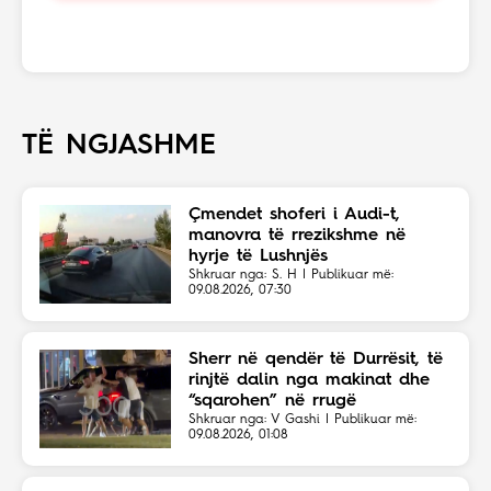
TË NGJASHME
Çmendet shoferi i Audi-t,
manovra të rrezikshme në
hyrje të Lushnjës
Shkruar nga: S. H | Publikuar më:
09.08.2026, 07:30
Sherr në qendër të Durrësit, të
rinjtë dalin nga makinat dhe
“sqarohen” në rrugë
Shkruar nga: V Gashi | Publikuar më:
09.08.2026, 01:08