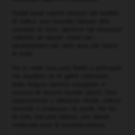
Flakët kanë nxjerrë zbuluar një realitet
të hidhur: pas fasadës luksoze dhe
çmimeve të fryra, qëndron një standard
ndërtimi që shpesh duket më i
përshtatshëm për letra sesa për beton
të fortë.
Por jo vetën kaq pasi flakët u përhapën
me shpejtësi në të gjithë ndërtesën,
duke treguar qartazi mungesën e
masave të duhura kundër zjarrit. Disa
apartamente u dëmtuan rëndë, ndërsa
banorët u evakuuan në panik. Për fat
të mirë, nuk pati viktima, por dëmet
materiale janë të konsiderueshme.