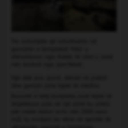
Tre automjete që ndodheshin në
garazhin e kompleksit 'Kika' u
shkrumbuan nga flakët, të cilat u vunë
nën kontroll nga zjarrfikësit.
Një ditë pas zjarrit, dëmet në pallat
dhe garazh jane tepër të mëdha.
Banorët e këtij kompleksi janë tepër të
shqetësuar pasi në një zonë ku çmimi
për metër katror arrin mbi 2500 euro
m/2, ky incident ka vënë në qendër të
vëmendjes sigurinë e banesave.