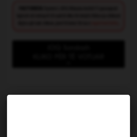
FACT CHECK:
Synimi i JOQ Albania është t’i paraqesë
lajmet në mënyrë të saktë dhe të drejtë. Nëse ju shikoni
diçka që nuk shkon, jeni të lutur të na e
raportoni këtu
.
JOQ Sondazh
KLIKO PËR TË VOTUAR
Kush meriton të shpallet
“Heroi i muajit Korrik”?
TË NGJASHME
“Na tmerruan fëmijët, qentë
dhe macet! Çdo mesnatë e
njëjta situatë”