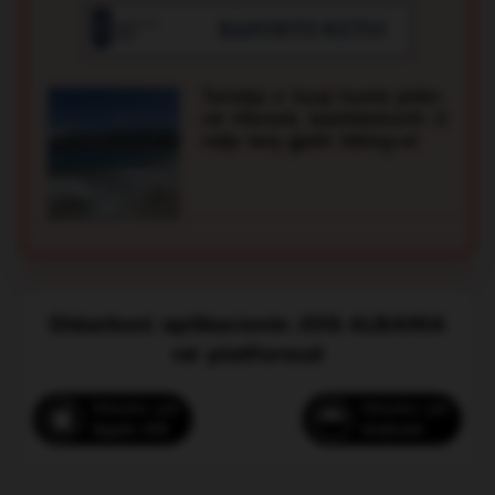
Gjoklaj i dha menjëherë ndihmën e parë dhe
kreu manovrat e reanimimit kardiopulmonar
(CPR), duke bërë që pushuesi të rifitonte
shenjat jetësore. Më pas ai u transportua me
Turistja e huaj humb jetën
urgjencë në spital, ndërsa ndërhyrja
në Himarë, bashkëshorti: U
profesionale e vrojtuesit shmangu një tragjedi.
ndje keq gjatë hiking-ut
Voto
Shkarkoni aplikacionin JOQ ALBANIA
në platformat
Shkarko për
Shkarko për
Apple iOS
Android
Sedati, shqiptari që ndihmoi me
fuoristradën e tij dy vajzat e bllokuara