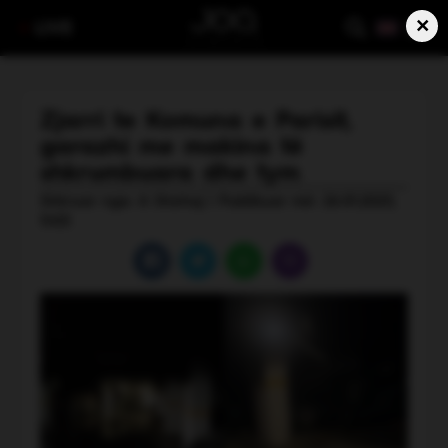
×
LIVE
Zjarri te Komuna e Parisit,
garazhi me makina të
shkrumbuara dhe tym
Shkruar nga: A Shehaj | Publikuar më: 26.01.2025,
11:03