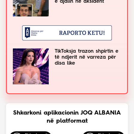
e djalin në aksident
TikToksja trazon shpirtin e
të ndjerit në varreza për
disa like
Shkarkoni aplikacionin JOQ ALBANIA
në platformat