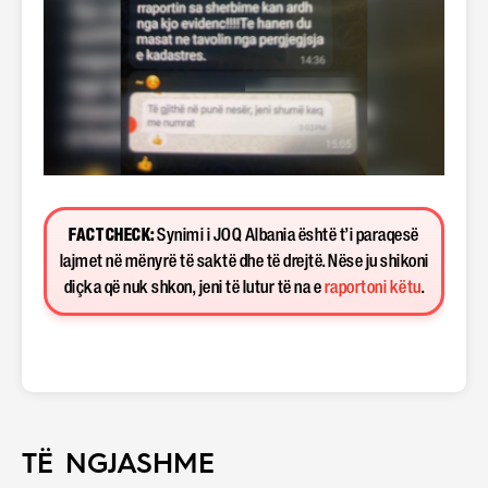
FACT CHECK:
Synimi i JOQ Albania është t’i paraqesë
lajmet në mënyrë të saktë dhe të drejtë. Nëse ju shikoni
diçka që nuk shkon, jeni të lutur të na e
raportoni këtu
.
TË NGJASHME