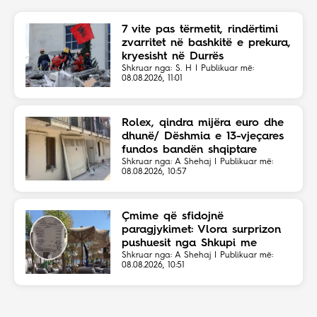
7 vite pas tërmetit, rindërtimi
zvarritet në bashkitë e prekura,
kryesisht në Durrës
Shkruar nga: S. H | Publikuar më:
08.08.2026, 11:01
Rolex, qindra mijëra euro dhe
dhunë/ Dëshmia e 13-vjeçares
fundos bandën shqiptare
Shkruar nga: A Shehaj | Publikuar më:
08.08.2026, 10:57
Çmime që sfidojnë
paragjykimet: Vlora surprizon
pushuesit nga Shkupi me
faturën ekonomike
Shkruar nga: A Shehaj | Publikuar më:
08.08.2026, 10:51