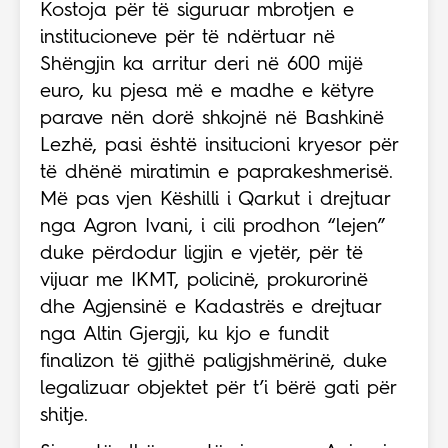
Kostoja për të siguruar mbrotjen e
institucioneve për të ndërtuar në
Shëngjin ka arritur deri në 600 mijë
euro, ku pjesa më e madhe e këtyre
parave nën dorë shkojnë në Bashkinë
Lezhë, pasi është insitucioni kryesor për
të dhënë miratimin e paprakeshmerisë.
Më pas vjen Këshilli i Qarkut i drejtuar
nga Agron Ivani, i cili prodhon “lejen”
duke përdodur ligjin e vjetër, për të
vijuar me IKMT, policinë, prokurorinë
dhe Agjensinë e Kadastrës e drejtuar
nga Altin Gjergji, ku kjo e fundit
finalizon të gjithë paligjshmërinë, duke
legalizuar objektet për t’i bërë gati për
shitje.