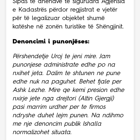
Sipas të dhënave të siguruara Agjensia
e Kadastrës përdor regjistrat e vjetër
për të legalizuar objektet shumë
katëshe në zonën turistike të Shëngjinit.
Denoncimi i punonjëses:
Përshendetje Uroj te jeni mire. Jam
punonjese administrate edhe po na
nxihet jeta. Dalim te shtunen ne pune
edhe nuk na paguhet. Behet fjale per
Ashk Lezhe. Mire qe kemi presion edhe
nxirje jete nga drejtori (Altin Gjergji)
pasi marrim urdher per te firmos
ndryshe duhet lejm punen.
Na ndihmo
me nje denoncim publik Ishalla
normalizohet situata.