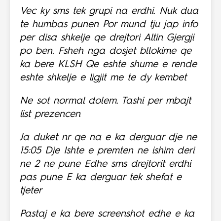
Vec ky sms tek grupi na erdhi. Nuk dua
te humbas punen Por mund tju jap info
per disa shkelje qe drejtori Altin Gjergji
po ben. Fsheh nga dosjet bllokime qe
ka bere KLSH Qe eshte shume e rende
eshte shkelje e ligjit me te dy kembet
Ne sot normal dolem. Tashi per mbajt
list prezencen
Ja duket nr qe na e ka derguar dje ne
15:05
Dje Ishte e premten ne ishim deri
ne 2 ne pune
Edhe sms drejtorit erdhi
pas pune E ka derguar tek shefat e
tjeter
Pastaj e ka bere screenshot edhe e ka