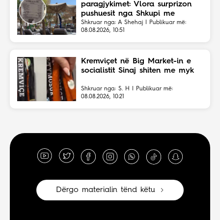
paragjykimet: Vlora surprizon
pushuesit nga Shkupi me
faturën ekonomike
Shkruar nga: A Shehaj | Publikuar më:
08.08.2026, 10:51
Kremviçet në Big Market-in e
socialistit Sinaj shiten me myk
Shkruar nga: S. H | Publikuar më:
08.08.2026, 10:21
Dërgo materialin tënd këtu