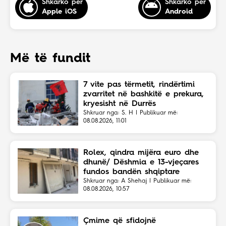
Shkarko për
Shkarko për
Apple iOS
Android
Më të fundit
7 vite pas tërmetit, rindërtimi
zvarritet në bashkitë e prekura,
kryesisht në Durrës
Shkruar nga: S. H | Publikuar më:
08.08.2026, 11:01
Rolex, qindra mijëra euro dhe
dhunë/ Dëshmia e 13-vjeçares
fundos bandën shqiptare
Shkruar nga: A Shehaj | Publikuar më:
08.08.2026, 10:57
Çmime që sfidojnë