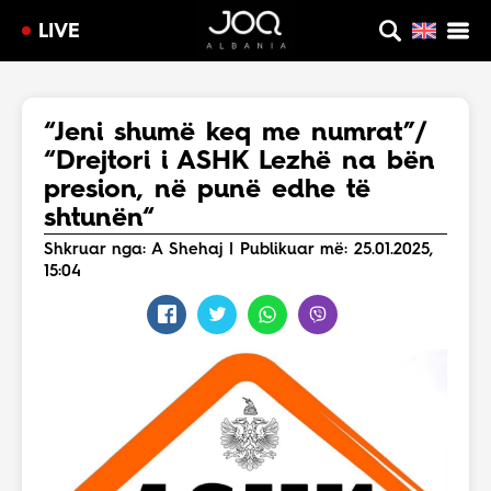
LIVE
“Jeni shumë keq me numrat”/
“Drejtori i ASHK Lezhë na bën
presion, në punë edhe të
shtunën“
Shkruar nga: A Shehaj | Publikuar më: 25.01.2025,
15:04