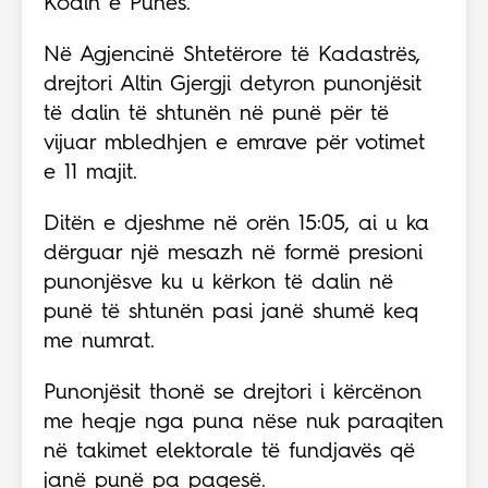
Kodin e Punës.
Në Agjencinë Shtetërore të Kadastrës,
drejtori Altin Gjergji detyron punonjësit
të dalin të shtunën në punë për të
vijuar mbledhjen e emrave për votimet
e 11 majit.
Ditën e djeshme në orën 15:05, ai u ka
dërguar një mesazh në formë presioni
punonjësve ku u kërkon të dalin në
punë të shtunën pasi janë shumë keq
me numrat.
Punonjësit thonë se drejtori i kërcënon
me heqje nga puna nëse nuk paraqiten
në takimet elektorale të fundjavës që
janë punë pa pagesë.