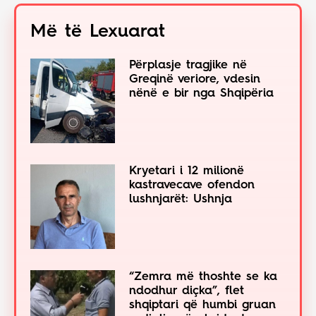
Më të Lexuarat
Përplasje tragjike në
Greqinë veriore, vdesin
nënë e bir nga Shqipëria
Kryetari i 12 milionë
kastravecave ofendon
lushnjarët: Ushnja
“Zemra më thoshte se ka
ndodhur diçka”, flet
shqiptari që humbi gruan