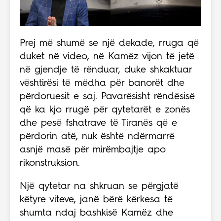
Prej më shumë se një dekade, rruga që
duket në video, në Kamëz vijon të jetë
në gjendje të rënduar, duke shkaktuar
vështirësi të mëdha për banorët dhe
përdoruesit e saj. Pavarësisht rëndësisë
që ka kjo rrugë për qytetarët e zonës
dhe pesë fshatrave të Tiranës që e
përdorin atë, nuk është ndërmarrë
asnjë masë për mirëmbajtje apo
rikonstruksion.
Një qytetar na shkruan se përgjatë
këtyre viteve, janë bërë kërkesa të
shumta ndaj bashkisë Kamëz dhe