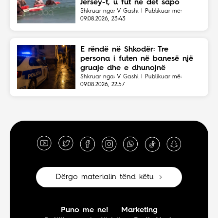
Jersey-t, u fut në det sapo
dëgjoi thirrjet për ndihmë
Shkruar nga: V Gashi | Publikuar më:
09.08.2026, 23:43
E rëndë në Shkodër: Tre
persona i futen në banesë një
gruaje dhe e dhunojnë
Shkruar nga: V Gashi | Publikuar më:
09.08.2026, 22:57
Dërgo materialin tënd këtu
Puno me ne!
Marketing