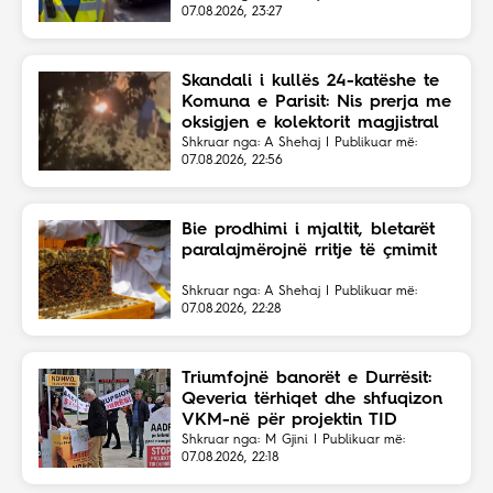
07.08.2026, 23:27
Skandali i kullës 24-katëshe te
Komuna e Parisit: Nis prerja me
oksigjen e kolektorit magjistral
në fshehtësi
Shkruar nga: A Shehaj | Publikuar më:
07.08.2026, 22:56
Bie prodhimi i mjaltit, bletarët
paralajmërojnë rritje të çmimit
Shkruar nga: A Shehaj | Publikuar më:
07.08.2026, 22:28
Triumfojnë banorët e Durrësit:
Qeveria tërhiqet dhe shfuqizon
VKM-në për projektin TID
Shkruar nga: M Gjini | Publikuar më:
07.08.2026, 22:18