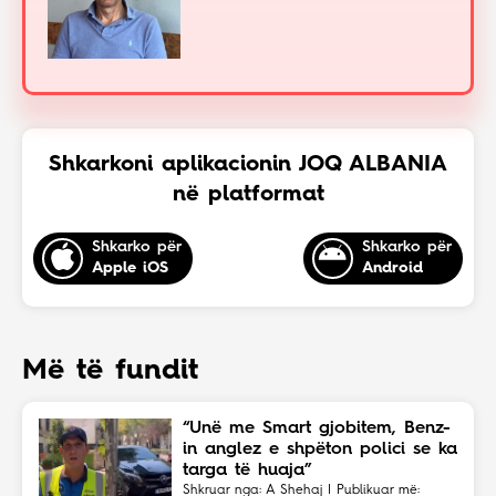
Shkarkoni aplikacionin JOQ ALBANIA
në platformat
Shkarko për
Shkarko për
Apple iOS
Android
Më të fundit
“Unë me Smart gjobitem, Benz-
in anglez e shpëton polici se ka
targa të huaja”
Shkruar nga: A Shehaj | Publikuar më: