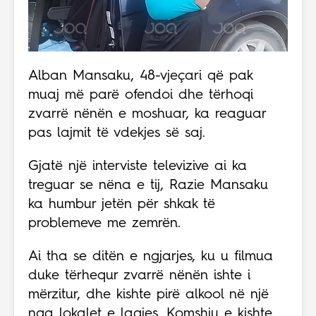
Alban Mansaku, 48-vjeçari që pak
muaj më parë ofendoi dhe tërhoqi
zvarrë nënën e moshuar, ka reaguar
pas lajmit të vdekjes së saj.
Gjatë një interviste televizive ai ka
treguar se nëna e tij, Razie Mansaku
ka humbur jetën për shkak të
problemeve me zemrën.
Ai tha se ditën e ngjarjes, ku u filmua
duke tërhequr zvarrë nënën ishte i
mërzitur, dhe kishte pirë alkool në një
nga lokalet e lagjes. Komshiu e kishte