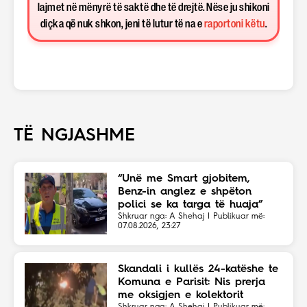
lajmet në mënyrë të saktë dhe të drejtë. Nëse ju shikoni
diçka që nuk shkon, jeni të lutur të na e
raportoni këtu
.
TË NGJASHME
“Unë me Smart gjobitem,
Benz-in anglez e shpëton
polici se ka targa të huaja”
Shkruar nga: A Shehaj | Publikuar më:
07.08.2026, 23:27
Skandali i kullës 24-katëshe te
Komuna e Parisit: Nis prerja
me oksigjen e kolektorit
Shkruar nga: A Shehaj | Publikuar më: