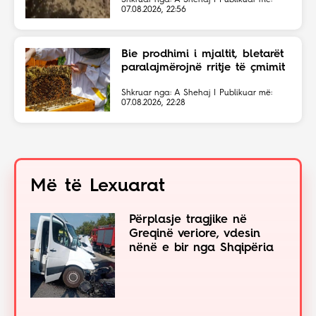
magjistral në fshehtësi
07.08.2026, 22:56
Bie prodhimi i mjaltit, bletarët
paralajmërojnë rritje të çmimit
Shkruar nga: A Shehaj | Publikuar më:
07.08.2026, 22:28
Më të Lexuarat
Përplasje tragjike në
Greqinë veriore, vdesin
nënë e bir nga Shqipëria