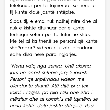
telefonuar për ta lajmëruar se nëna e
tij kishte dalë jashtë shtëpisë.
Sipas tij, e ëma nuk ndihej mirë dhe ai
nuk e kishte dhunuar por e kishte
tërhequr vetëm për ta futur në shtëpi.
Më tej ai ka thënë se personi që kishte
shpërndarë videon e kishte ofenduar
edhe disa herë para ngjarjes.
“Nëna vdiq nga zemra. Unë akoma
jam në arrest shtëpie prej 2 javësh.
Personi që shpërndau videon me
ofendonte shumë. Atë ditë isha tek
lokali i lagjes, po pija raki dhe isha i
mërzitur dhe ai komshiu më lajmëroi se
nëna kishte dalë jashtë shtëpisë. Pasi