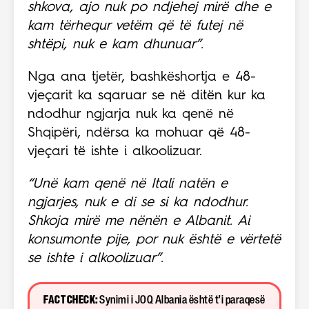
shkova, ajo nuk po ndjehej mirë dhe e
kam tërhequr vetëm që të futej në
shtëpi, nuk e kam dhunuar”.
Nga ana tjetër, bashkëshortja e 48-
vjeçarit ka sqaruar se në ditën kur ka
ndodhur ngjarja nuk ka qenë në
Shqipëri, ndërsa ka mohuar që 48-
vjeçari të ishte i alkoolizuar.
“Unë kam qenë në Itali natën e
ngjarjes, nuk e di se si ka ndodhur.
Shkoja mirë me nënën e Albanit. Ai
konsumonte pije, por nuk është e vërtetë
se ishte i alkoolizuar”.
FACT CHECK:
Synimi i JOQ Albania është t’i paraqesë