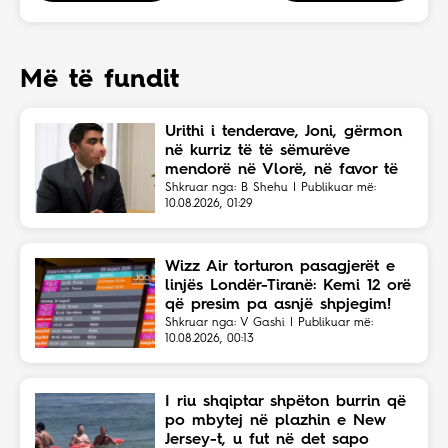
Më të fundit
Urithi i tenderave, Joni, gërmon
në kurriz të të sëmurëve
mendorë në Vlorë, në favor të
Eriola Likajt të “Clean Fast”.
Shkruar nga: B Shehu | Publikuar më:
10.08.2026, 01:29
Wizz Air torturon pasagjerët e
linjës Londër-Tiranë: Kemi 12 orë
që presim pa asnjë shpjegim!
Shkruar nga: V Gashi | Publikuar më:
10.08.2026, 00:13
I riu shqiptar shpëton burrin që
po mbytej në plazhin e New
Jersey-t, u fut në det sapo