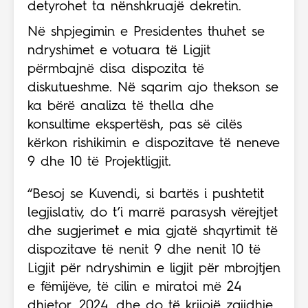
detyrohet ta nënshkruajë dekretin.
Në shpjegimin e Presidentes thuhet se
ndryshimet e votuara të Ligjit
përmbajnë disa dispozita të
diskutueshme. Në sqarim ajo thekson se
ka bërë analiza të thella dhe
konsultime ekspertësh, pas së cilës
kërkon rishikimin e dispozitave të neneve
9 dhe 10 të Projektligjit.
“Besoj se Kuvendi, si bartës i pushtetit
legjislativ, do t’i marrë parasysh vërejtjet
dhe sugjerimet e mia gjatë shqyrtimit të
dispozitave të nenit 9 dhe nenit 10 të
Ligjit për ndryshimin e ligjit për mbrojtjen
e fëmijëve, të cilin e miratoi më 24
dhjetor, 2024, dhe do të krijojë zgjidhje