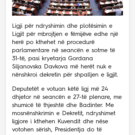
Ligji për ndryshimin dhe plotësimin e
Ligjit për mbrojtjen e fëmijëve edhe një
herë po kthehet në procedurë
parlamentare në seancën e sotme të
31-të, pasi kryetarja Gordana
Siljanovska Davkova më herët nuk e
nënshkroi dekretin për shpalljen e ligjit.
Deputetët e votuan këtë ligj më 24
dhjetor në seancën e 27-të plenare, me
shumicë të thjeshtë dhe Badinter. Me
mosnënshkrimin e Dekretit, ndryshimet
ligjore i kthehen Kuvendit dhe nëse
votohen sërish, Presidentja do të