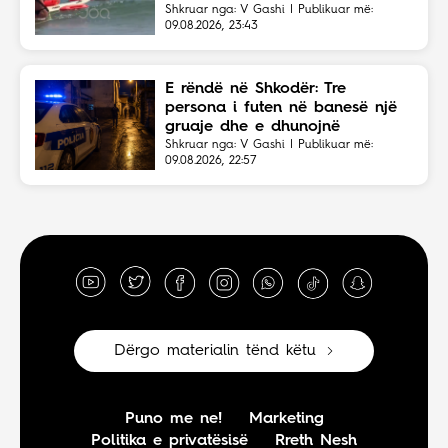
dëgjoi thirrjet për ndihmë
Shkruar nga: V Gashi | Publikuar më:
09.08.2026, 23:43
E rëndë në Shkodër: Tre
persona i futen në banesë një
gruaje dhe e dhunojnë
Shkruar nga: V Gashi | Publikuar më:
09.08.2026, 22:57
Dërgo materialin tënd këtu
Puno me ne!
Marketing
Politika e privatësisë
Rreth Nesh