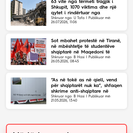
63 vite nga tërmeti tragjik i
Shkupit, 1070 viktima dhe një
qytet i rindërtuar nga
solidariteti botëror
Shkruar nga: U Tafa | Publikuar më:
26.07.2026, 11:06
Sot mbahet protestë në Tiranë,
në mbështetje të studentëve
shqiptarë në Maqedoni të
Veriut
Shkruar nga: B Hasi | Publikuar më:
26.05.2026, 08:45
“As në tokë as në qiell, vend
për shqiptarët nuk ka”, shfaqen
shkrime anti-shqiptare në
Shkup
Shkruar nga: B Hasi | Publikuar më:
21.05.2026, 13:40