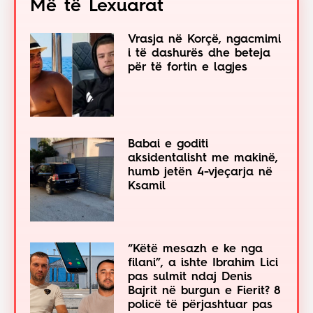
Më të Lexuarat
Vrasja në Korçë, ngacmimi
i të dashurës dhe beteja
për të fortin e lagjes
Babai e goditi
aksidentalisht me makinë,
humb jetën 4-vjeçarja në
Ksamil
“Këtë mesazh e ke nga
filani”, a ishte Ibrahim Lici
pas sulmit ndaj Denis
Bajrit në burgun e Fierit? 8
policë të përjashtuar pas