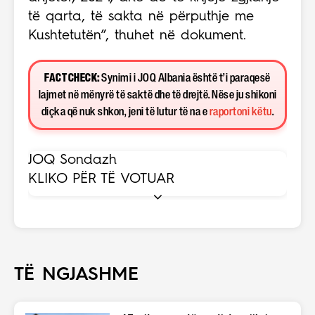
të qarta, të sakta në përputhje me
Kushtetutën”, thuhet në dokument.
FACT CHECK:
Synimi i JOQ Albania është t’i paraqesë
lajmet në mënyrë të saktë dhe të drejtë. Nëse ju shikoni
diçka që nuk shkon, jeni të lutur të na e
raportoni këtu
.
JOQ Sondazh
KLIKO PËR TË VOTUAR
TË NGJASHME