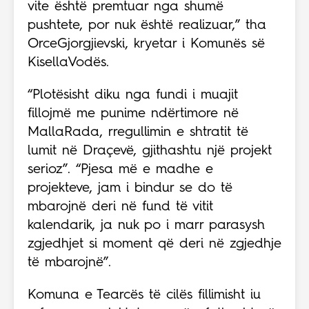
vite është premtuar nga shumë
pushtete, por nuk është realizuar,” tha
OrceGjorgjievski, kryetar i Komunës së
KisellaVodës.
“Plotësisht diku nga fundi i muajit
fillojmë me punime ndërtimore në
MallaRada, rregullimin e shtratit të
lumit në Draçevë, gjithashtu një projekt
serioz”. “Pjesa më e madhe e
projekteve, jam i bindur se do të
mbarojnë deri në fund të vitit
kalendarik, ja nuk po i marr parasysh
zgjedhjet si moment që deri në zgjedhje
të mbarojnë”.
Komuna e Tearcës të cilës fillimisht iu