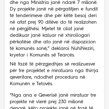
dhe nga Ministria janë ndarë 7 milionë.
Dy projekte janë në përgatitjen e fundit
të tenderimeve dhe për këtë besoj deri
në afat prej 90 ditëve do të realizohen
në përgjithësi. Mjetet të cilat janë
dedikuar janë kaluar në xhirollogari
përkatëse dhe ato janë në dispozicion
të komunës sonë,” deklaroi NuhiNeziri,
kryetar i Komunës së Tearcës.
Në fazë të përzgjedhjes së realizuesve
për tre projektet e miratuara nga thirrja
qeveritare, ndodhet procedura në
Komunën e Tetovës.
“Nga ana e Qeverisë janë miratuar tre
projekte në vlerë prej 230 milionë
denarë, këto projekte janë në fazë të