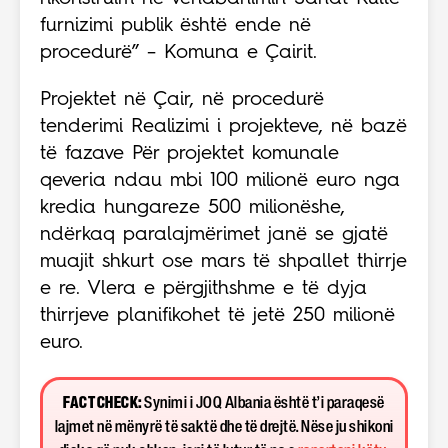
furnizimi publik është ende në
procedurë” – Komuna e Çairit.
Projektet në Çair, në procedurë
tenderimi Realizimi i projekteve, në bazë
të fazave Për projektet komunale
qeveria ndau mbi 100 milionë euro nga
kredia hungareze 500 milionëshe,
ndërkaq paralajmërimet janë se gjatë
muajit shkurt ose mars të shpallet thirrje
e re. Vlera e përgjithshme e të dyja
thirrjeve planifikohet të jetë 250 milionë
euro.
FACT CHECK:
Synimi i JOQ Albania është t’i paraqesë
lajmet në mënyrë të saktë dhe të drejtë. Nëse ju shikoni