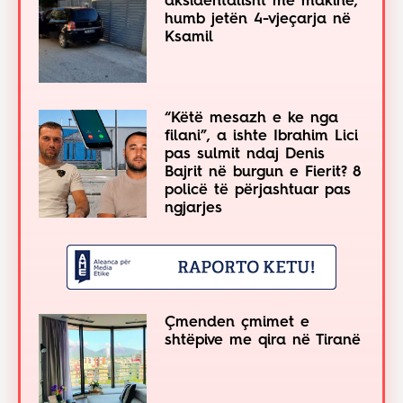
aksidentalisht me makinë,
humb jetën 4-vjeçarja në
Ksamil
“Këtë mesazh e ke nga
filani”, a ishte Ibrahim Lici
pas sulmit ndaj Denis
Bajrit në burgun e Fierit? 8
policë të përjashtuar pas
ngjarjes
Çmenden çmimet e
shtëpive me qira në Tiranë