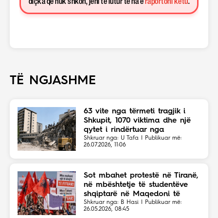
diçka që nuk shkon, jeni të lutur të na e
raportoni këtu
.
TË NGJASHME
63 vite nga tërmeti tragjik i
Shkupit, 1070 viktima dhe një
qytet i rindërtuar nga
solidariteti botëror
Shkruar nga: U Tafa | Publikuar më:
26.07.2026, 11:06
Sot mbahet protestë në Tiranë,
në mbështetje të studentëve
shqiptarë në Maqedoni të
Veriut
Shkruar nga: B Hasi | Publikuar më:
26.05.2026, 08:45