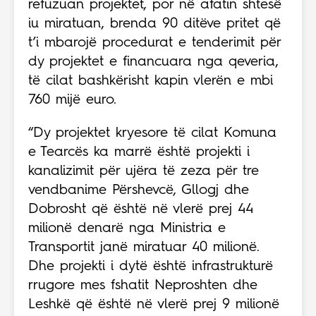
refuzuan projektet, por në afatin shtesë
iu miratuan, brenda 90 ditëve pritet që
t’i mbarojë procedurat e tenderimit për
dy projektet e financuara nga qeveria,
të cilat bashkërisht kapin vlerën e mbi
760 mijë euro.
“Dy projektet kryesore të cilat Komuna
e Tearcës ka marrë është projekti i
kanalizimit për ujëra të zeza për tre
vendbanime Përshevcë, Gllogj dhe
Dobrosht që është në vlerë prej 44
milionë denarë nga Ministria e
Transportit janë miratuar 40 milionë.
Dhe projekti i dytë është infrastrukturë
rrugore mes fshatit Neproshten dhe
Leshkë që është në vlerë prej 9 milionë