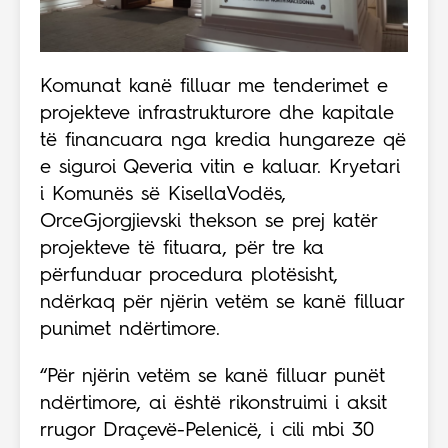
Komunat kanë filluar me tenderimet e
projekteve infrastrukturore dhe kapitale
të financuara nga kredia hungareze që
e siguroi Qeveria vitin e kaluar. Kryetari
i Komunës së KisellaVodës,
OrceGjorgjievski thekson se prej katër
projekteve të fituara, për tre ka
përfunduar procedura plotësisht,
ndërkaq për njërin vetëm se kanë filluar
punimet ndërtimore.
“Për njërin vetëm se kanë filluar punët
ndërtimore, ai është rikonstruimi i aksit
rrugor Draçevë-Pelenicë, i cili mbi 30