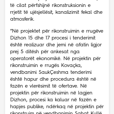
të cilat përfshijnë rikonstruksionin e
rrjetit të ujësjellësit, kanalizimit fekal dhe
atmosferik.
“Në projektet për rikonstruimin e rrugëve
Dizhon 15 dhe 17 procesi i tenderimit
është realizuar dhe jemi në afatin ligjor
prej 5 ditësh për ankesat nga
operatorët ekonomikë. Në projektin për
rikonstruimin e rrugës Kovaçka,
vendbanimi SaukÇeshma tenderimi
është hapur dhe procedura është në
fazën e vlerësimit të ofertave. Në
projektin për rikonstruimin në lagjen
Dizhon, procesi ka kaluar në fazën e
hapjes publike, ndërkaq në projektin për
rikonstruim në vendbanimin Sahat Kullë