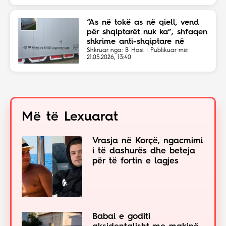
“As në tokë as në qiell, vend
për shqiptarët nuk ka”, shfaqen
shkrime anti-shqiptare në
Shkup
Shkruar nga: B Hasi | Publikuar më:
21.05.2026, 13:40
Më të Lexuarat
Vrasja në Korçë, ngacmimi
i të dashurës dhe beteja
për të fortin e lagjes
Babai e goditi