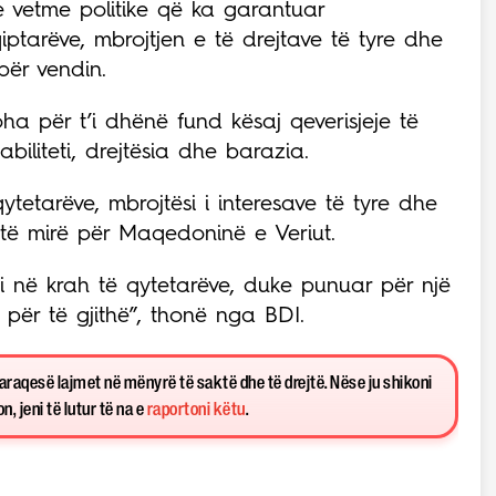
 vetme politike që ka garantuar
ptarëve, mbrojtjen e të drejtave të tyre dhe
për vendin.
ha për t’i dhënë fund kësaj qeverisjeje të
abiliteti, drejtësia dhe barazia.
ytetarëve, mbrojtësi i interesave të tyre dhe
të mirë për Maqedoninë e Veriut.
i në krah të qytetarëve, duke punuar për një
 për të gjithë”, thonë nga BDI.
paraqesë lajmet në mënyrë të saktë dhe të drejtë. Nëse ju shikoni
, jeni të lutur të na e
raportoni këtu
.