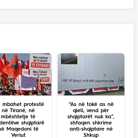
t mbahet protestë
“As në tokë as në
në Tiranë, në
qiell, vend për
mbështetje të
shqiptarët nuk ka”,
dentëve shqiptarë
shfaqen shkrime
në Maqedoni të
anti-shqiptare në
Veriut
Shkup