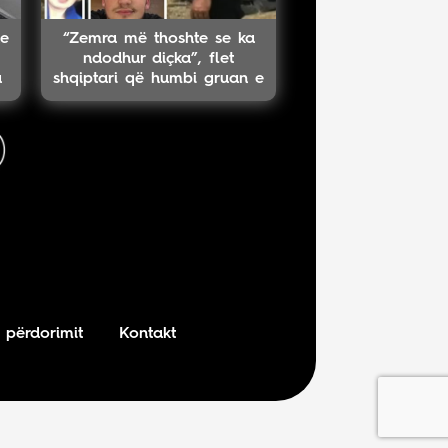
ke
“Zemra më thoshte se ka
ndodhur diçka”, flet
a
shqiptari që humbi gruan e
djalin në aksident
 përdorimit
Kontakt