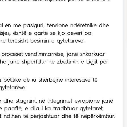
allen me pasiguri, tensione ndëretnike dhe
sjes, është e qartë se kjo qeveri pa
he tërësisht besimin e qytetarëve.
 proceset vendimmarrëse, janë shkarkuar
e janë shpërfillur në zbatimin e Ligjit për
a politike që iu shërbejnë interesave të
qytetarëve.
e dhe stagnimi në integrimet evropiane janë
ë paaftë, e cila i ka tradhtuar qytetarët,
ot ndihen të përjashtuar dhe të nëpërkëmbur.