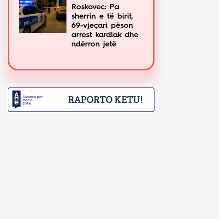
Roskovec: Pa
sherrin e të birit,
69-vjeçari pëson
arrest kardiak dhe
ndërron jetë