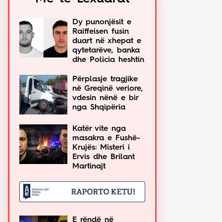
Dy punonjësit e
Raiffeisen fusin
duart në xhepat e
qytetarëve, banka
dhe Policia heshtin
Përplasje tragjike
në Greqinë veriore,
vdesin nënë e bir
nga Shqipëria
Katër vite nga
masakra e Fushë-
Krujës: Misteri i
Ervis dhe Brilant
Martinajt
E rëndë në