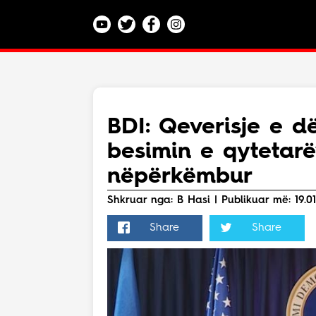
Kategoritë
Veç e Jona
Lajme
BDI: Qeverisje e 
Teknologji
besimin e qytetarë
Bota
Argëtim
nëpërkëmbur
Maqedoni
Shkruar nga: B Hasi | Publikuar më: 19.01
Share
Share