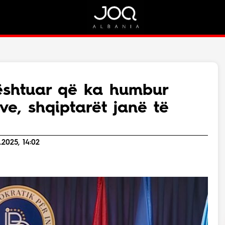
Rreth Nesh
Kontakt
Rreth Nesh
Marketing
Puno me ne!
Kontakt
dështuar që ka humbur
Live
ve, shqiptarët janë të
.2025, 14:02