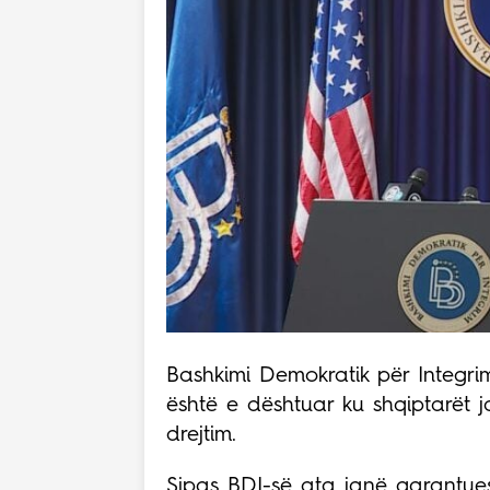
Bashkimi Demokratik për Integri
është e dështuar ku shqiptarët 
drejtim.
Sipas BDI-së ata janë garantues