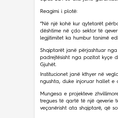
Reagimi i plotë:
“Në një kohë kur qytetarët përb
dështime në çdo sektor të qeveri
legjitimitet ka humbur tanimë ed
Shqiptarët janë përjashtuar nga
padrejtësisht nga pozitat kyçe dh
Gjuhët.
Institucionet janë kthyer në vegl
ngushta, duke injoruar hallet e 
Mungesa e projekteve zhvillimor
tregues të qartë të një qeverie t
veçanërisht ata shqiptarë, që s