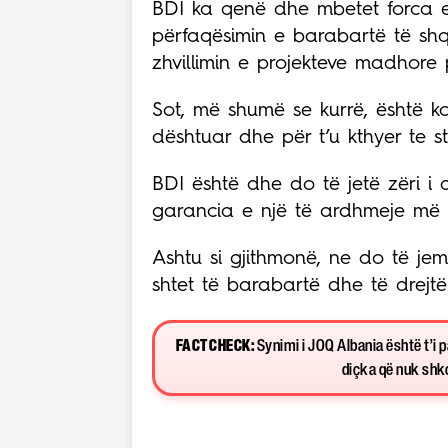
BDI ka qenë dhe mbetet forca e
përfaqësimin e barabartë të shqi
zhvillimin e projekteve madhore 
Sot, më shumë se kurrë, është ko
dështuar dhe për t’u kthyer te st
BDI është dhe do të jetë zëri i q
garancia e një të ardhmeje më 
Ashtu si gjithmonë, ne do të jem
shtet të barabartë dhe të drejtë
FACT CHECK:
Synimi i JOQ Albania është t’i 
diçka që nuk shkon