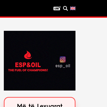
Privatësia
Politika e privatësisë
Kushtet e përdorimit
Më të Lexuarat