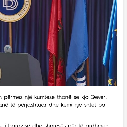
m përmes një kumtese thonë se kjo Qeveri
janë të përjashtuar dhe kemi një shtet pa
i i barazisë dhe shpresës për të ardhmen.