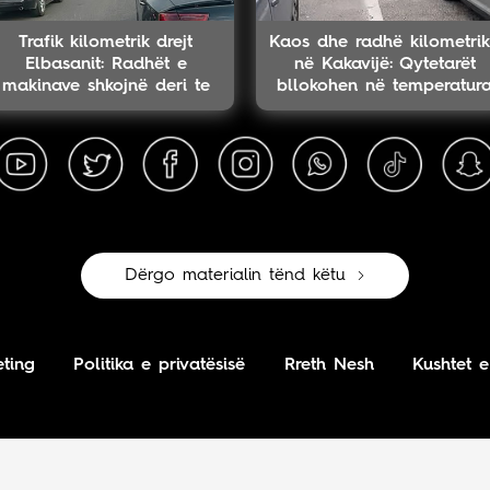
Trafik kilometrik drejt
Kaos dhe radhë kilometri
Elbasanit: Radhët e
në Kakavijë: Qytetarët
makinave shkojnë deri te
bllokohen në temperatur
tuneli i Krrabës
të larta
Dërgo materialin tënd këtu
ting
Politika e privatësisë
Rreth Nesh
Kushtet e