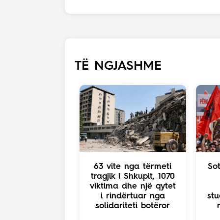
TË NGJASHME
63 vite nga tërmeti
So
tragjik i Shkupit, 1070
viktima dhe një qytet
i rindërtuar nga
stu
solidariteti botëror